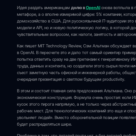
Идея раздать американцам
долю в
OpenAI
снова всплыла в п
метафоре, а о вполне измеримой цифре: 5% компании, котор
домохозяйство в США. Для русскоязычной IT-аудитории это
модели и API, но и новую политическую логику, в которой д
чувствительным вопросом, как налоги, занятость и авторские
Как пишет MIT Technology Review, Сэм Альтман обсуждает в
в OpenAI. В пересчете это и дало тот самый ориентир приме
попытка ответить сразу на две претензии к генеративному И
труда, данных и контента, но создатели этого сырья почти н
съест заметную часть офисной и инженерной работы, общест
очередная презентация о светлом будущем productivity.
В этом и состоит главная сила предложения Альтмана. Оно 
экономическая конструкция. Формула очень простая: если 
кусок этого пирога напрямую, а не только через абстрактн
рабочих мест. Для технологических компаний это еще и спо
увольняет людей». Вместо оборонительной позиции появляет
будет распределяться шире.
Проблема в том, что деталей почти нет, а без деталей люба