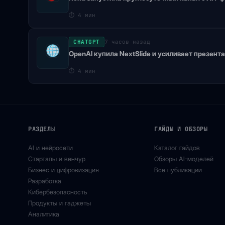
⏱
4 мин
CHATGPT
7 часов назад
OpenAI купила NextSlide и усиливает презент
⏱
4 мин
РАЗДЕЛЫ
ГАЙДЫ И ОБЗОРЫ
AI и нейросети
Каталог гайдов
Стартапы и венчур
Обзоры AI-моделей
Бизнес и цифровизация
Все публикации
Разработка
Кибербезопасность
Продукты и гаджеты
Аналитика