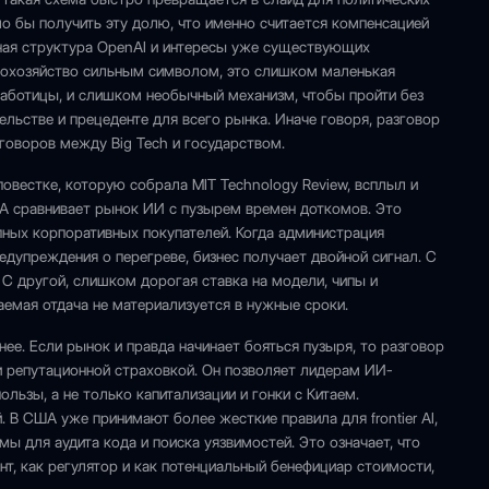
ло бы получить эту долю, что именно считается компенсацией
ная структура OpenAI и интересы уже существующих
омохозяйство сильным символом, это слишком маленькая
работицы, и слишком необычный механизм, чтобы пройти без
льстве и прецеденте для всего рынка. Иначе говоря, разговор
еговоров между Big Tech и государством.
повестке, которую собрала MIT Technology Review, всплыл и
ША сравнивает рынок ИИ с пузырем времен доткомов. Это
упных корпоративных покупателей. Когда администрация
едупреждения о перегреве, бизнес получает двойной сигнал. С
 С другой, слишком дорогая ставка на модели, чипы и
емая отдача не материализуется в нужные сроки.
ее. Если рынок и правда начинает бояться пузыря, то разговор
 и репутационной страховкой. Он позволяет лидерам ИИ-
льзы, а не только капитализации и гонки с Китаем.
. В США уже принимают более жесткие правила для frontier AI,
ы для аудита кода и поиска уязвимостей. Это означает, что
нт, как регулятор и как потенциальный бенефициар стоимости,