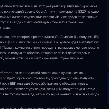
убличной повестке, и на этот раз разговор идет не о красивой
ые при текущей оценке OpenAI тянут примерно на $320 на одно
 важный сигнал: крупнейшие игроки ИИ уже продают не только
оступ к выгоде от автоматизации становится таким же
 права.
ариант, при котором правительство США могло бы получить 5%
рно в $300 с небольшим на семью. На бумаге идея выглядит как
И. Первая: компании строят продукты на массиве человеческого
ичего не получают обратно. Вторая: если ИИ действительно
ву нужен хотя бы какой-то механизм страховки, а не
работает как политический сюжет даже лучше, чем как
ИИ создает огромную стоимость, граждане должны получить
ый рост ВВП или еще более абстрактные обещания новых
соб сбить температуру вокруг темы «ИИ ворует труд и потом
ся наступательная: да, автоматизация меняет рынок, но выгода
я такая схема быстро превращается в слайд для политических