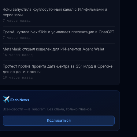
Roku запустила круглосуточный канал с ИИ-фильмами и
сериалами
7 часов назад
OpenAI купила NextSlide и усиливает презентации в ChatGPT
7 часов назад
MetaMask открыл кошелёк для ИИ-агентов Agent Wallet
16 часов назад
Протест против проекта дата-центра за $5,1 млрд в Орегоне
дошел до гильотины
19 часов назад
iTech News
Все новости — в Telegram. Без спама, только главное.
Подписаться