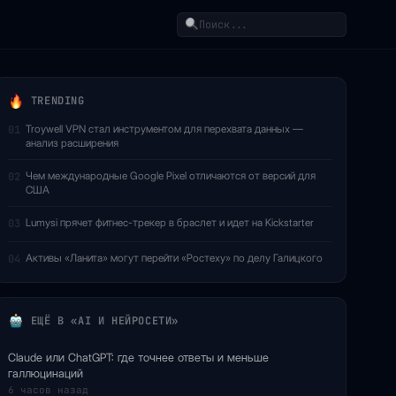
Поиск
TRENDING
Troywell VPN стал инструментом для перехвата данных —
01
анализ расширения
Чем международные Google Pixel отличаются от версий для
02
США
Lumysi прячет фитнес-трекер в браслет и идет на Kickstarter
03
Активы «Ланита» могут перейти «Ростеху» по делу Галицкого
04
ЕЩЁ В «AI И НЕЙРОСЕТИ»
Claude или ChatGPT: где точнее ответы и меньше
галлюцинаций
6 часов назад