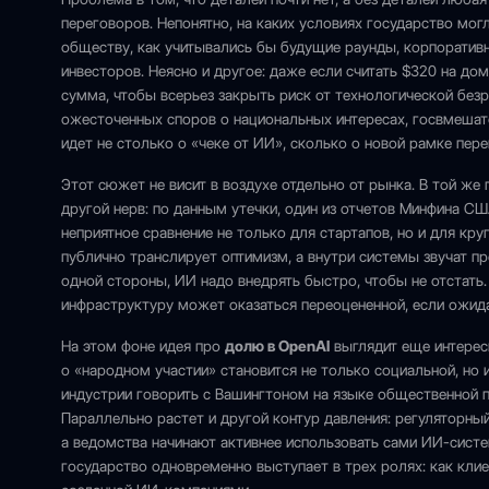
переговоров. Непонятно, на каких условиях государство мог
обществу, как учитывались бы будущие раунды, корпоратив
инвесторов. Неясно и другое: даже если считать $320 на д
сумма, чтобы всерьез закрыть риск от технологической без
ожесточенных споров о национальных интересах, госвмешате
идет не столько о «чеке от ИИ», сколько о новой рамке пер
Этот сюжет не висит в воздухе отдельно от рынка. В той же 
другой нерв: по данным утечки, один из отчетов Минфина С
неприятное сравнение не только для стартапов, но и для кр
публично транслирует оптимизм, а внутри системы звучат пр
одной стороны, ИИ надо внедрять быстро, чтобы не отстать.
инфраструктуру может оказаться переоцененной, если ожида
На этом фоне идея про
долю в OpenAI
выглядит еще интересн
о «народном участии» становится не только социальной, но
индустрии говорить с Вашингтоном на языке общественной по
Параллельно растет и другой контур давления: регуляторный
а ведомства начинают активнее использовать сами ИИ-систем
государство одновременно выступает в трех ролях: как клие