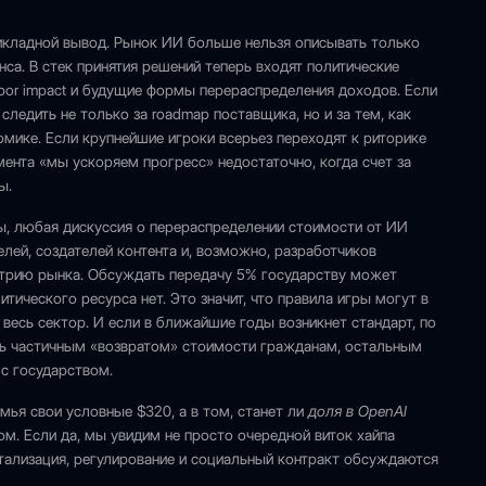
рикладной вывод. Рынок ИИ больше нельзя описывать только
са. В стек принятия решений теперь входят политические
abor impact и будущие формы перераспределения доходов. Если
ледить не только за roadmap поставщика, но и за тем, как
омике. Если крупнейшие игроки всерьез переходят к риторике
мента «мы ускоряем прогресс» недостаточно, когда счет за
ы.
ы, любая дискуссия о перераспределении стоимости от ИИ
ей, создателей контента и, возможно, разработчиков
етрию рынка. Обсуждать передачу 5% государству может
тического ресурса нет. Это значит, что правила игры могут в
 весь сектор. И если в ближайшие годы возникнет стандарт, по
ь частичным «возвратом» стоимости гражданам, остальным
с государством.
емья свои условные $320, а в том, станет ли
доля в OpenAI
. Если да, мы увидим не просто очередной виток хайпа
питализация, регулирование и социальный контракт обсуждаются