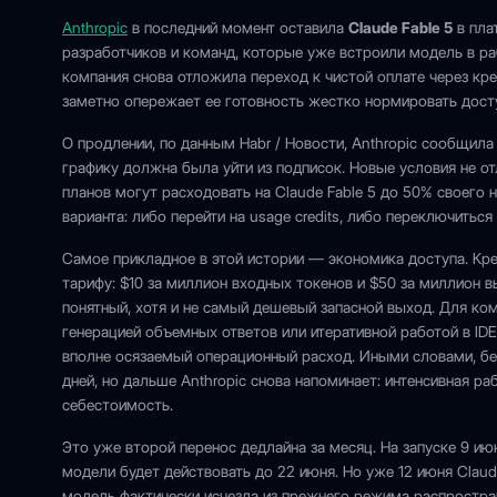
Anthropic
в последний момент оставила
Claude Fable 5
в пла
разработчиков и команд, которые уже встроили модель в ра
компания снова отложила переход к чистой оплате через кр
заметно опережает ее готовность жестко нормировать дост
О продлении, по данным Habr / Новости, Anthropic сообщила
графику должна была уйти из подписок. Новые условия не о
планов могут расходовать на Claude Fable 5 до 50% своего 
варианта: либо перейти на usage credits, либо переключитьс
Самое прикладное в этой истории — экономика доступа. Кре
тарифу: $10 за миллион входных токенов и $50 за миллион 
понятный, хотя и не самый дешевый запасной выход. Для ко
генерацией объемных ответов или итеративной работой в IDE 
вполне осязаемый операционный расход. Иными словами, бе
дней, но дальше Anthropic снова напоминает: интенсивная р
себестоимость.
Это уже второй перенос дедлайна за месяц. На запуске 9 ию
модели будет действовать до 22 июня. Но уже 12 июня Claud
модель фактически исчезла из прежнего режима распростран