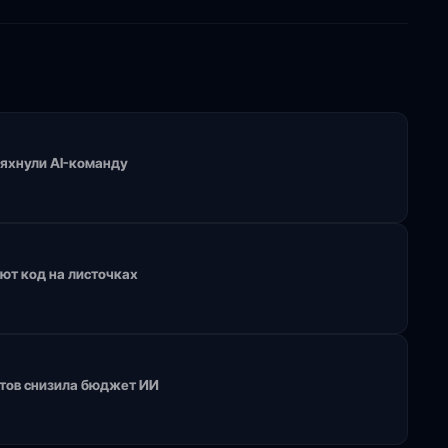
ряхнули AI-команду
яют код на листочках
птов снизила бюджет ИИ