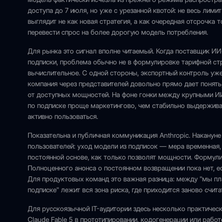
доступа до 7 июля, но уже с урезанной квотой: не весь лими
выглядит не как новая стратегия, а как очередная отсрочка
перевести спрос на более дорогую модель потребления.
Для рынка это сигнал вполне читаемый. Когда поставщик ИИ
подписки, проблема обычно не в формулировке тарифной стр
вычислительное. С одной стороны, экспортный контроль уже
компания через представителей довольно прямо дает понять,
от доступных мощностей. На фоне гонки между крупными И
по подписке проще маркетингово, чем стабильно выдерживат
активно пользоваться.
Показательна и публичная коммуникация Anthropic. Накану
пользователей: уход модели из подписок — мера временная, 
постоянной основе, как только позволят мощности. Формули
Полноценного анонса о постоянном возвращении пока нет, е
Для продуктовых команд это важная разница: между "мы пла
подписке" лежит вся зона риска, где приходится заново счи
Для русскоязычной IT-аудитории здесь несколько практическ
Claude Fable 5 в прототипировании, кодогенерации или рабо