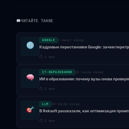
ЧИТАЙТЕ ТАКЖЕ
GOOGLE
8 минут назад
Кадровые перестановки Google: зачем перет
⏱
4 мин
IT-ОБРАЗОВАНИЕ
18 часов назад
ИИ в образовании: почему вузы снова провер
⏱
5 мин
LLM
18 часов назад
В Reksoft рассказали, как оптимизация пром
⏱
5 мин