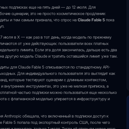
тных подписках еще на пять дней — до 12 июля. Для
бочие сценарии, это не просто косметическое продление:
едиты и тем самым признала, что спрос на
Claude Fable 5
пока
уп.
 7 июля в X — как раз в тот день, когда модель по прежнему
тличаются от уже действующих: пользователи всех платных
недельного лимита. Если эта доля закончилась, дальше есть два
я на другую модель Claude и тратить оставшийся лимит уже там.
диты для Claude Fable 5 списываются по стандартному API-
выходных. Для индивидуального пользователя это выглядит как
манд, которые тестируют сценарии с длинным контекстом,
и внутренних инструментах, это уже не мелкая приписка, а
сплатной частью подписки можно пользоваться еще несколько
абота с флагманской моделью упирается в инфраструктуру и
ня Anthropic обещала, что включенный в подписки доступ к
e Fable 5 попала под экспортный контроль США, после чего
ения и вернулась только 1 июля. Тогда ей открыли новое окно