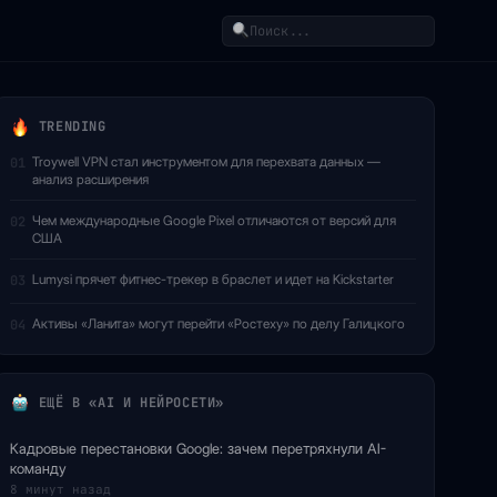
Поиск
TRENDING
Troywell VPN стал инструментом для перехвата данных —
01
анализ расширения
Чем международные Google Pixel отличаются от версий для
02
США
Lumysi прячет фитнес-трекер в браслет и идет на Kickstarter
03
Активы «Ланита» могут перейти «Ростеху» по делу Галицкого
04
ЕЩЁ В «AI И НЕЙРОСЕТИ»
Кадровые перестановки Google: зачем перетряхнули AI-
команду
8 минут назад