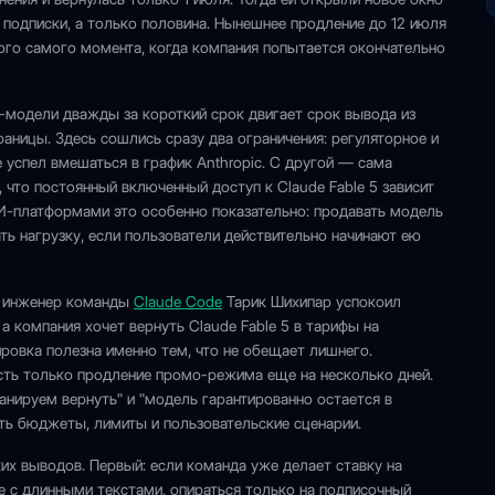
т подписки, а только половина. Нынешнее продление до 12 июля
 того самого момента, когда компания попытается окончательно
-модели дважды за короткий срок двигает срок вывода из
аницы. Здесь сошлись сразу два ограничения: регуляторное и
 успел вмешаться в график Anthropic. С другой — сама
 что постоянный включенный доступ к Claude Fable 5 зависит
И-платформами это особенно показательно: продавать модель
ь нагрузку, если пользователи действительно начинают ею
не инженер команды
Claude Code
Тарик Шихипар успокоил
а компания хочет вернуть Claude Fable 5 в тарифы на
ровка полезна именно тем, что не обещает лишнего.
сть только продление промо-режима еще на несколько дней.
нируем вернуть" и "модель гарантированно остается в
тать бюджеты, лимиты и пользовательские сценарии.
их выводов. Первый: если команда уже делает ставку на
те с длинными текстами, опираться только на подписочный