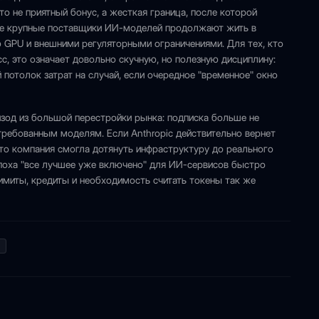
то не приятный бонус, а жесткая граница, после которой
аже крупные поставщики ИИ-моделей продолжают жить в
GPU и внешними регуляторными ограничениями. Для тех, кто
с, это означает довольно скучную, но полезную дисциплину:
потолок затрат на случай, если очередное "временное" окно
зод из большой перестройки рынка: подписка больше не
ребованным моделям. Если Anthropic действительно вернет
 что компания смогла дотянуть инфраструктуру до реального
эпоха "все лучшее уже включено" для ИИ-сервисов быстро
лимиты, кредиты и необходимость считать токены так же
Т