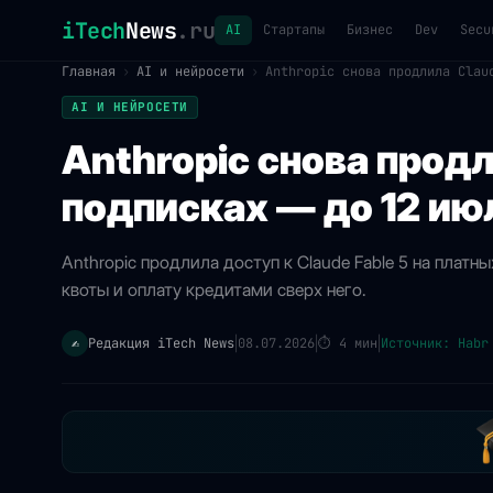
iTech
News
.ru
AI
Стартапы
Бизнес
Dev
Secu
Главная
›
AI и нейросети
›
Anthropic снова продлила Clau
AI И НЕЙРОСЕТИ
Anthropic снова продл
подписках — до 12 ию
Anthropic продлила доступ к Claude Fable 5 на платн
квоты и оплату кредитами сверх него.
Редакция iTech News
08.07.2026
⏱
4 мин
Источник: Habr
✍️
|
|
|