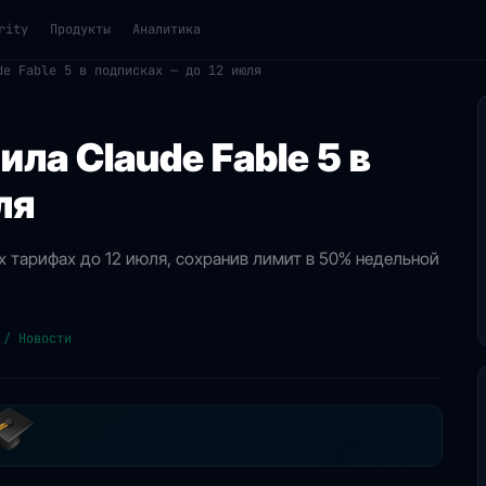
rity
Продукты
Аналитика
de Fable 5 в подписках — до 12 июля
ила Claude Fable 5 в
ля
ых тарифах до 12 июля, сохранив лимит в 50% недельной
 / Новости