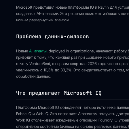
Microsoft представил новые платформы IQ и Rayfin для устр
созданных AI-агентами. Это решение поможет избежать поя
новым развернутым агентом.
Проблема данных-силосов
Новые
AI-агенты
, deployed in organizations, начинают работ
приводит к тому, что каждый раз при создании нового прил
отчету VentureBeat, в первом квартале 2026 года число орг
увеличилось с 10,3% до 33,3%. Это свидетельствует о том, 
обработки данных.
Что предлагает Microsoft IQ
Платформа Microsoft IQ объединяет четыре источника данных,
Fabric IQ и Web IQ. Это позволяет AI-агентам получать дост
Work IQ отслеживает ежедневные операции, Foundry IQ управ
оперативное состояние бизнеса на основе реальных данных.