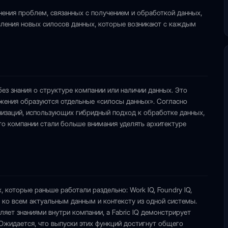
анения проблем, связанных с получением и обработкой данных,
вления новых силосов данных, которые возникают с каждым
у без знания о структуре компании или наличии данных. Это
ожения образуются отдельные «силосы данных». Согласно
анизаций, использующих гибридный подход к обработке данных,
что компании стали больше внимания уделять архитектуре
 которые раньше работали раздельно: Work IQ, Foundry IQ,
уп ко всем актуальным данным и контексту из одной системы.
ляет знаниями внутри компании, а Fabric IQ демонстрирует
 Ожидается, что выпуски этих функций достигнут общего