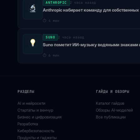
ANTHROPIC
2 часа назад
Anthropic набирает команду для собственных 
⏱
4 мин
SUNO
2 часа назад
Suno пометит ИИ-музыку водяными знаками и
⏱
6 мин
РАЗДЕЛЫ
ГАЙДЫ И ОБЗОРЫ
AI и нейросети
Каталог гайдов
Стартапы и венчур
Обзоры AI-моделей
Бизнес и цифровизация
Все публикации
Разработка
Кибербезопасность
Продукты и гаджеты