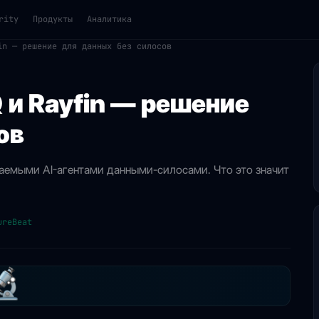
rity
Продукты
Аналитика
in — решение для данных без силосов
Q и Rayfin — решение
ов
аваемыми AI-агентами данными-силосами. Что это значит
ureBeat