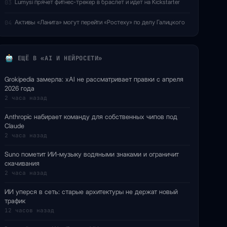
Lumysi прячет фитнес-трекер в браслет и идет на Kickstarter
03
Активы «Ланита» могут перейти «Ростеху» по делу Галицкого
04
ЕЩЁ В «AI И НЕЙРОСЕТИ»
Grokipedia замерла: xAI не рассматривает правки с апреля
2026 года
2 часа назад
Anthropic набирает команду для собственных чипов под
Claude
2 часа назад
Suno пометит ИИ-музыку водяными знаками и ограничит
скачивания
2 часа назад
ИИ уперся в сеть: старые архитектуры не держат новый
трафик
12 часов назад