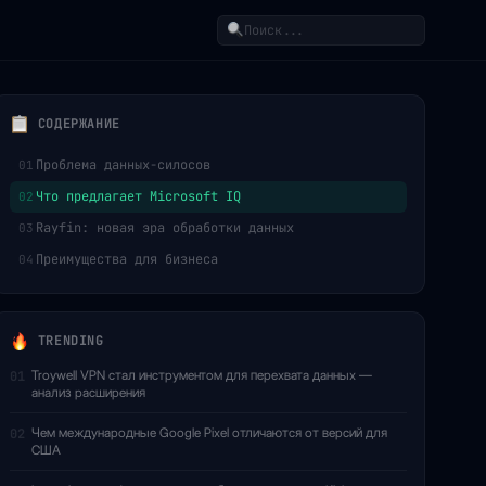
Поиск
СОДЕРЖАНИЕ
Проблема данных-силосов
01
Что предлагает Microsoft IQ
02
Rayfin: новая эра обработки данных
03
Преимущества для бизнеса
04
TRENDING
Troywell VPN стал инструментом для перехвата данных —
01
анализ расширения
Чем международные Google Pixel отличаются от версий для
02
США