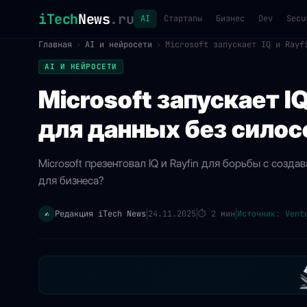
iTech
News
.ru
AI
Стартапы
Бизнес
Dev
Secu
Главная
›
AI и нейросети
›
Microsoft запускает IQ и Rayf
AI И НЕЙРОСЕТИ
Microsoft запускает I
для данных без силос
Microsoft презентовал IQ и Rayfin для борьбы с созд
для бизнеса?
Редакция iTech News
24.11.2025
⏱
2 мин
Источник: Vent
✍️
|
|
|