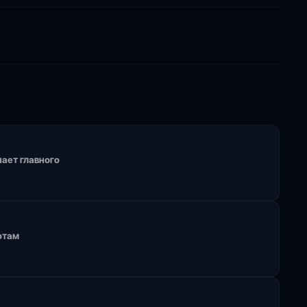
ает главного
отам