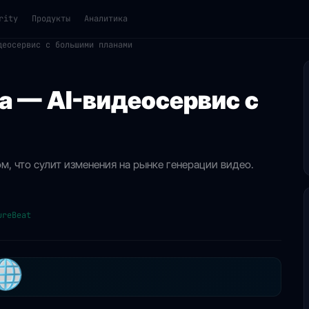
rity
Продукты
Аналитика
деосервис с большими планами
a — AI-видеосервис с
м, что сулит изменения на рынке генерации видео.
ureBeat