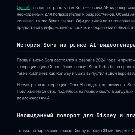
OpenAI
завершает работу над Sora — своим AI-видеосервис
неожиданным для пользователей и разработчиков. Объём API
контента, также будет закрыт. Официальной даты завершени
предоставить информацию о сроках и сохранении пользовате
История Sora на рынке AI-видеогенер
Первый анонс Sora состоялся в феврале 2024 года, и прило
генерации сцен. Обновлённая версия Sora Turbo была предс
такие компании, как Runway и Luma выпустили свои версии A
Несмотря на конкуренцию, OpenAI продолжал развивать Sora,
Приложение быстро поднялось на первое место в загрузках 
возможностям AI.
Неожиданный поворот для Disney и пл
Только четыре месяца назад Disney вложил $1 миллиард в O