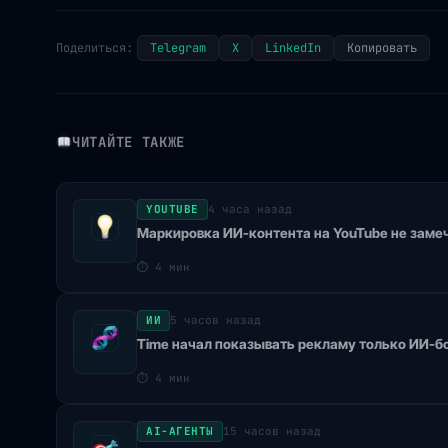
Поделиться:
Telegram
X
LinkedIn
Копировать
ЧИТАЙТЕ ТАКЖЕ
YOUTUBE
4 часа назад
Маркировка ИИ-контента на YouTube не замеч
⏱
4 мин
ИИ
5 часов назад
Time начал показывать рекламу только ИИ-б
⏱
4 мин
AI-АГЕНТЫ
15 часов назад