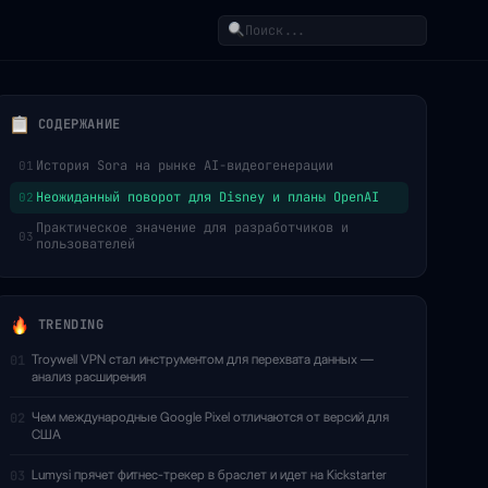
Поиск
СОДЕРЖАНИЕ
История Sora на рынке AI-видеогенерации
01
Неожиданный поворот для Disney и планы OpenAI
02
Практическое значение для разработчиков и
03
пользователей
TRENDING
Troywell VPN стал инструментом для перехвата данных —
01
анализ расширения
Чем международные Google Pixel отличаются от версий для
02
США
Lumysi прячет фитнес-трекер в браслет и идет на Kickstarter
03