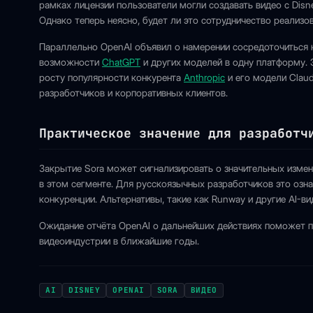
рамках лицензии пользователи могли создавать видео с Disn
Однако теперь неясно, будет ли это сотрудничество реализов
Параллельно OpenAI объявил о намерении сосредоточиться 
возможности
ChatGPT
и других моделей в одну платформу. Э
росту популярности конкурента
Anthropic
и его модели Claud
разработчиков и корпоративных клиентов.
Практическое значение для разработч
Закрытие Sora может сигнализировать о значительных измен
в этом сегменте. Для русскоязычных разработчиков это озн
конкуренции. Альтернативы, такие как Runway и другие AI-в
Ожидание отчёта OpenAI о дальнейших действиях поможет по
видеоиндустрии в ближайшие годы.
AI
DISNEY
OPENAI
SORA
ВИДЕО