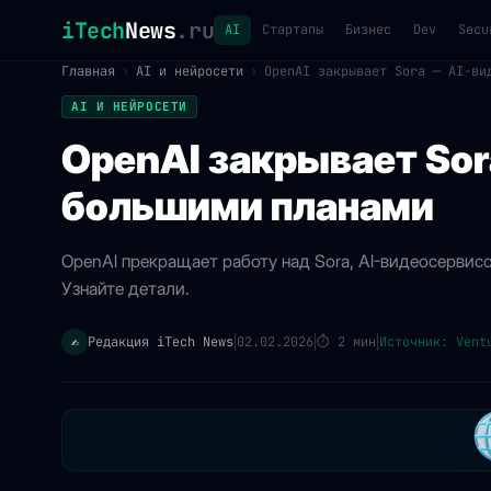
iTech
News
.ru
AI
Стартапы
Бизнес
Dev
Secu
Главная
›
AI и нейросети
›
OpenAI закрывает Sora — AI-ви
AI И НЕЙРОСЕТИ
OpenAI закрывает Sor
большими планами
OpenAI прекращает работу над Sora, AI-видеосервисо
Узнайте детали.
Редакция iTech News
02.02.2026
⏱
2 мин
Источник: Vent
✍️
|
|
|