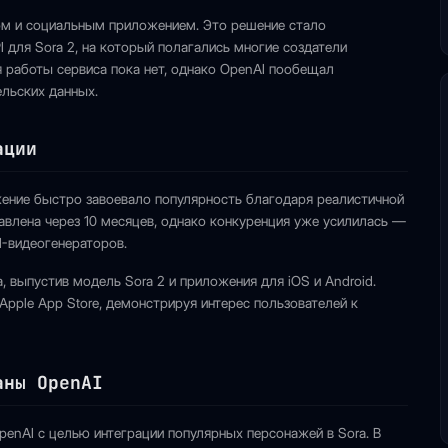
ом и социальным приложением. Это решение стало
 для Sora 2, на который полагались многие создатели
я работы сервиса пока нет, однако OpenAI пообещал
льских данных.
ации
жение быстро завоевало популярность благодаря реалистичной
тавлена через 10 месяцев, однако конкуренция уже усилилась —
I-видеогенераторов.
 выпустив модель Sora 2 и приложения для iOS и Android.
Apple App Store, демонстрируя интерес пользователей к
аны OpenAI
penAI с целью интеграции популярных персонажей в Sora. В