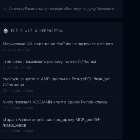
Активы «Ланита» могут перейти «Ростеху» по делу Галицкого
04
ЕЩЁ В «AI И НЕЙРОСЕТИ»
Маркировка ИИ-контента на YouTube не замечает главного
4 часа назад
Time начал показывать рекламу только ИИ-ботам
5 часов назад
Yugabyte запустила AMP: отдельная PostgreSQL-база для
ИИ-агентов
15 часов назад
Nvidia показала NOOA: ИИ-агент в одном Python-классе
17 часов назад
«Гарант Коннект» добавил поддержку MCP для ИИ-
помощников
17 часов назад