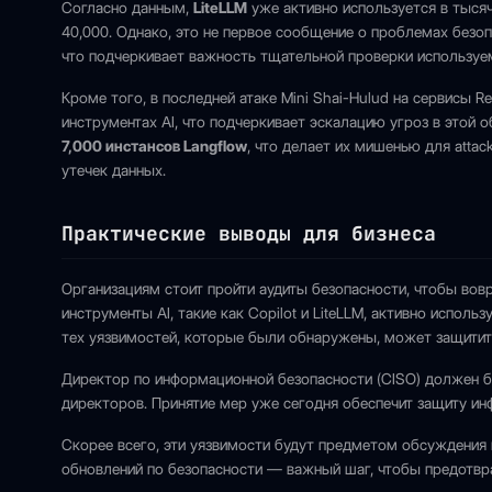
Согласно данным,
LiteLLM
уже активно используется в тысяч
40,000. Однако, это не первое сообщение о проблемах безоп
что подчеркивает важность тщательной проверки используе
Кроме того, в последней атаке Mini Shai-Hulud на сервисы 
инструментах AI, что подчеркивает эскалацию угроз в этой о
7,000 инстансов Langflow
, что делает их мишенью для atta
утечек данных.
Практические выводы для бизнеса
Организациям стоит пройти аудиты безопасности, чтобы вовр
инструменты AI, такие как Copilot и LiteLLM, активно испол
тех уязвимостей, которые были обнаружены, может защитить 
Директор по информационной безопасности (CISO) должен б
директоров. Принятие мер уже сегодня обеспечит защиту ин
Скорее всего, эти уязвимости будут предметом обсуждения
обновлений по безопасности — важный шаг, чтобы предотвр