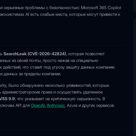
ли серьезные проблемы с безопасностью: Microsoft 365 Copilot
в экосистемах AI есть слабые места, которые могут привести к
ть
SearchLeak (CVE-2026-42824)
, которая позволяет
анных из своей почты, просто нажав на специально
 действий, что ставит под угрозу защиту данных компании.
и данных за пределы компании.
curity, было обнаружено несколько уязвимостей, которые
 администраторские права и осуществить удаленное
VSS 9.9
, что указывает на критическую серьезность. В
 ключам API для
OpenAI
,
Anthropic
, Azure и других сервисов.