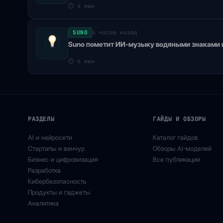
⏱
4 мин
SUNO
6 часов назад
Suno пометит ИИ-музыку водяными знаками и
⏱
6 мин
РАЗДЕЛЫ
ГАЙДЫ И ОБЗОРЫ
AI и нейросети
Каталог гайдов
Стартапы и венчур
Обзоры AI-моделей
Бизнес и цифровизация
Все публикации
Разработка
Кибербезопасность
Продукты и гаджеты
Аналитика