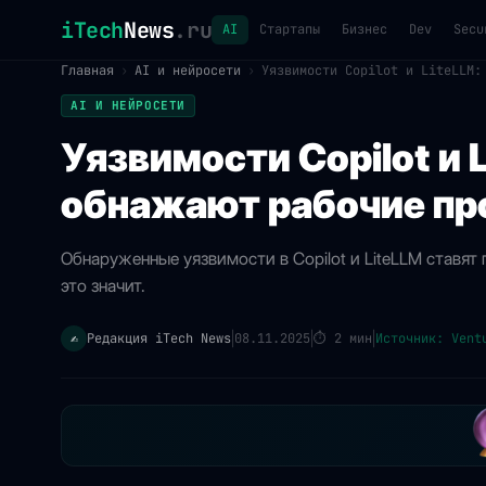
iTech
News
.ru
AI
Стартапы
Бизнес
Dev
Secu
Главная
›
AI и нейросети
›
Уязвимости Copilot и LiteLLM:
AI И НЕЙРОСЕТИ
Уязвимости Copilot и L
обнажают рабочие пр
Обнаруженные уязвимости в Copilot и LiteLLM ставят 
это значит.
Редакция iTech News
08.11.2025
⏱
2 мин
Источник: Vent
✍️
|
|
|