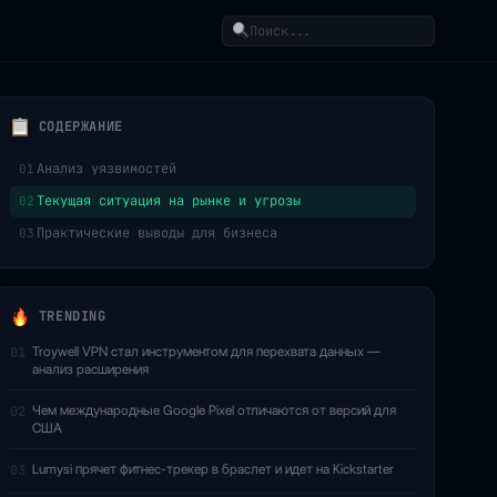
Поиск
СОДЕРЖАНИЕ
Анализ уязвимостей
01
Текущая ситуация на рынке и угрозы
02
Практические выводы для бизнеса
03
TRENDING
Troywell VPN стал инструментом для перехвата данных —
01
анализ расширения
Чем международные Google Pixel отличаются от версий для
02
США
Lumysi прячет фитнес-трекер в браслет и идет на Kickstarter
03