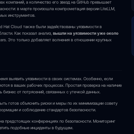
ах компаний, а количество его звезд на GitHub превышает
асности: в марте произошла компрометация версии LiteLLM,
мых инструментов.
Red Hat Cloud также были задействованы уязвимости в
бласти. Как показал анализ,
вышли на уязвимости уже около
ckers. Это только добавляет волнения в отношении крупных
емя выявить уязвимости в своих системах. Особенно, если
ьзуются в ваших рабочих процессах. Простая проверка на наличие
бизнес от потрясений, связанных с утечкой данных.
ыть готов объяснить риски и меры по их минимизации совету
формации и соблюдение стандартов безопасности.
 на предстоящих конференциях по безопасности. Мониторинг
атить подобные инциденты в будущем.