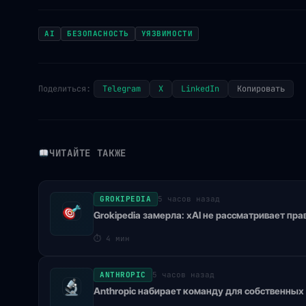
AI
БЕЗОПАСНОСТЬ
УЯЗВИМОСТИ
Поделиться:
Telegram
X
LinkedIn
Копировать
ЧИТАЙТЕ ТАКЖЕ
GROKIPEDIA
5 часов назад
Grokipedia замерла: xAI не рассматривает пра
⏱
4 мин
ANTHROPIC
5 часов назад
Anthropic набирает команду для собственных 