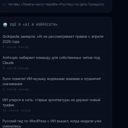
Активы «Ланита» могут перейти «Ростеху» по делу Галицкого
04
ЕЩЁ В «AI И НЕЙРОСЕТИ»
Grokipedia замерла: xAI не рассматривает правки с апреля
2026 года
5 часов назад
Anthropic набирает команду для собственных чипов под
Claude
5 часов назад
Suno пометит ИИ-музыку водяными знаками и ограничит
скачивания
6 часов назад
ИИ уперся в сеть: старые архитектуры не держат новый
трафик
15 часов назад
Русский гид по WordPress с ИИ вышел, когда модели уже
сменились