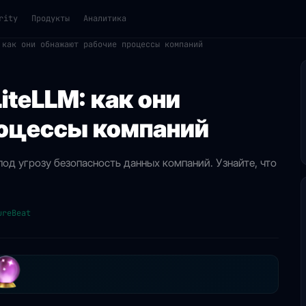
rity
Продукты
Аналитика
 как они обнажают рабочие процессы компаний
iteLLM: как они
оцессы компаний
под угрозу безопасность данных компаний. Узнайте, что
ureBeat