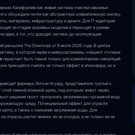
ермах Калифорнии как живая система очистки навозных
олго обсуждали почти как абстрактную климатическую кнопку,
ты, материалы, инфраструктуру и деньги. Для IT-аудитории
ыходят из стадии красивых моделей и переходят в режим
е идея, а тот, кто доводит систему до эксплуатации.
ей рассылки The Download от 8 июля 2026 года. В центре
систему, в которой черви и микроорганизмы очищают сточные
я
перестает быть темой только для климатических симуляций
уже приходится считать не только эффект в атмосфере, но и
приводит фермера Энтони Агуэду, представителя третьего
 слой темной влажной щепы, под которым живут черви,
Смысл решения прост: пропускать загрязненную органикой воду
 окружающую среду. Потенциальный эффект для отрасли
 азота, а также о снижении загрязнения воды. Для
на отрасль растет именно из-за отходов, а не только из-за
который звучит слишком хорошо для заголовка, но и логика