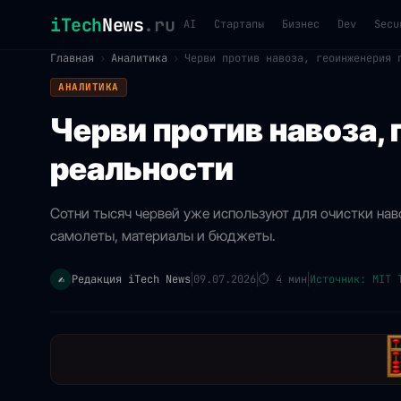
iTech
News
.ru
AI
Стартапы
Бизнес
Dev
Secu
Главная
›
Аналитика
›
Черви против навоза, геоинженерия 
АНАЛИТИКА
Черви против навоза,
реальности
Сотни тысяч червей уже используют для очистки нав
самолеты, материалы и бюджеты.
Редакция iTech News
09.07.2026
⏱
4 мин
Источник: MIT 
✍️
|
|
|