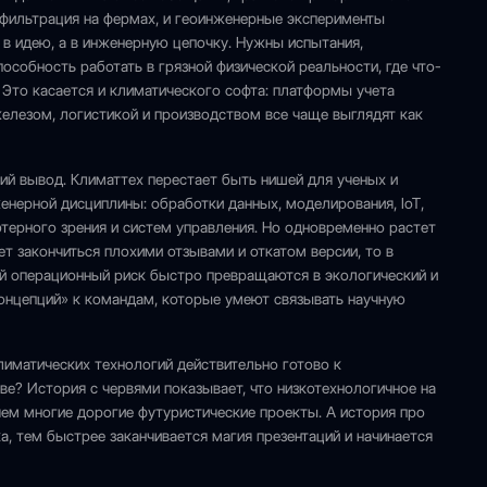
фильтрация на фермах, и геоинженерные эксперименты
 в идею, а в инженерную цепочку. Нужны испытания,
пособность работать в грязной физической реальности, где что-
 Это касается и климатического софта: платформы учета
елезом, логистикой и производством все чаще выглядят как
кий вывод. Климаттех перестает быть нишей для ученых и
енерной дисциплины: обработки данных, моделирования, IoT,
ерного зрения и систем управления. Но одновременно растет
ет закончиться плохими отзывами и откатом версии, то в
й операционный риск быстро превращаются в экологический и
онцепций» к командам, которые умеют связывать научную
климатических технологий действительно готово к
ве? История с червями показывает, что низкотехнологичное на
ем многие дорогие футуристические проекты. А история про
а, тем быстрее заканчивается магия презентаций и начинается