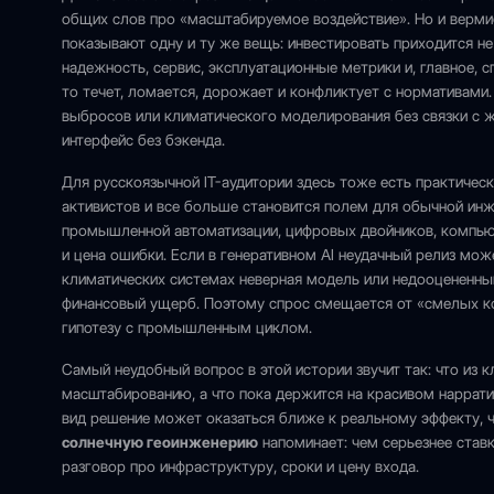
общих слов про «масштабируемое воздействие». Но и верми
показывают одну и ту же вещь: инвестировать приходится не
надежность, сервис, эксплуатационные метрики и, главное, с
то течет, ломается, дорожает и конфликтует с нормативами.
выбросов или климатического моделирования без связки с ж
интерфейс без бэкенда.
Для русскоязычной IT-аудитории здесь тоже есть практичес
активистов и все больше становится полем для обычной инж
промышленной автоматизации, цифровых двойников, компьют
и цена ошибки. Если в генеративном AI неудачный релиз мож
климатических системах неверная модель или недооцененны
финансовый ущерб. Поэтому спрос смещается от «смелых к
гипотезу с промышленным циклом.
Самый неудобный вопрос в этой истории звучит так: что из 
масштабированию, а что пока держится на красивом наррати
вид решение может оказаться ближе к реальному эффекту, ч
солнечную геоинженерию
напоминает: чем серьезнее ставк
разговор про инфраструктуру, сроки и цену входа.