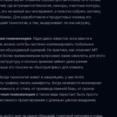
чей, где встречаются биология, сенсоры, очистные контуры,
 это не милый эко-эксперимент, а попытка собрать систему,
бизнес. Для разработчиков и продуктовых команд это
ией технологии, а тем, выдерживает ли она нагрузку,
ная геоинженерия
. Идея давно известна: если ввести в
я, можно хотя бы частично компенсировать глобальное
ески обсуждаемый сценарий. На практике, как отмечает MIT
ся более приземленными вопросами: какие самолеты для этого
фраструктуру и сколько времени займет даже раннее
еньше это похоже на «быстрый фикс» для климата.
Когда технология живет в симуляциях, у нее почти
ть графики, писать манифесты. Когда начинается инженерная
висимость от стека, от производственной базы, от сроков
чная геоинженерия
в таком виде перестает быть просто
 системного проектирования с длинным циклом внедрения,
к долго жил на смеси обещаний, грантовой риторики и очень