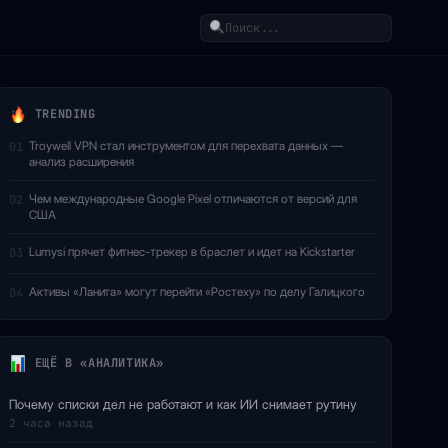
Поиск
TRENDING
Troywell VPN стал инструментом для перехвата данных —
01
анализ расширения
Чем международные Google Pixel отличаются от версий для
02
США
Lumysi прячет фитнес-трекер в браслет и идет на Kickstarter
03
Активы «Ланита» могут перейти «Ростеху» по делу Галицкого
04
ЕЩЁ В «АНАЛИТИКА»
Почему списки дел не работают и как ИИ снимает рутину
2 часа назад