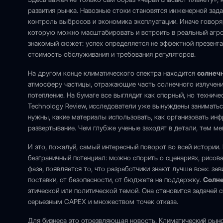
развития рынка. Навозные стоки становятся инженерной зада
контроль выбросов и экономика эксплуатации. Иначе говоря,
которую можно масштабировать и встроить в реальный агро
знакомый сюжет: успех определяется не эффектной презентац
стоимость обслуживания и требования регуляторов.
На другом конце климатического спектра находится
солнеч
атмосферу частицы, отражающие часть солнечного излучени
потепление. На бумаге все выглядит как спорный, но технич
Technology Review, исследователи уже вынуждены занимать
нужны, какие материалы использовать, как организовать ин
развертывание. Чем глубже ученые заходят в детали, тем м
И это, пожалуй, самый интересный поворот во всей истории. 
безграничный потенциал: можно спорить о сценариях, рисова
фаза, появляется то, что разработчики знают лучше всех: за
поставки, от безопасности, от бюджета на поддержку.
Солне
этической или политической темой. Она становится задачей
серьезным CAPEX и множеством точек отказа.
Для бизнеса это отрезвляющая новость. Климатический рыно