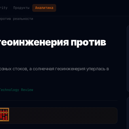
rity
Продукты
Аналитика
против реальности
 геоинженерия против
озных стоков, а солнечная геоинженерия уперлась в
Technology Review