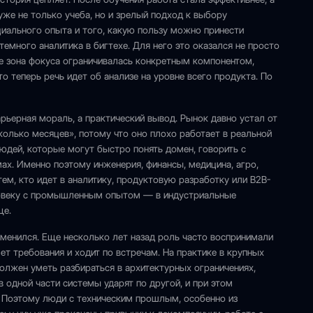
же не только учеба, но и зрелый подход к выбору
циального опыта и того, какую пользу можно принести
темного аналитика в бигтехе. Для него это оказался не просто
ше зона фокуса ограничивалась конкретным компонентом,
о теперь речь идет об анализе на уровне всего продукта. По
арьерная мораль, а практический вывод. Рынок давно устал от
колько месяцев», потому что оно плохо работает в реальной
людей, которые могут быстро понять домен, говорить с
ах. Именно поэтому инженерия, финансы, медицина, агро,
ем, кто идет в аналитику, продуктовую разработку или B2B-
еловеку с промышленным опытом — в индустриальные
ще.
менился. Еще несколько лет назад роль часто воспринимали
т требования и ходит по встречам. На практике в крупных
олжен уметь разбираться в архитектурных ограничениях,
в одной части системы ударят по другой, и при этом
. Поэтому люди с техническим прошлым, особенно из