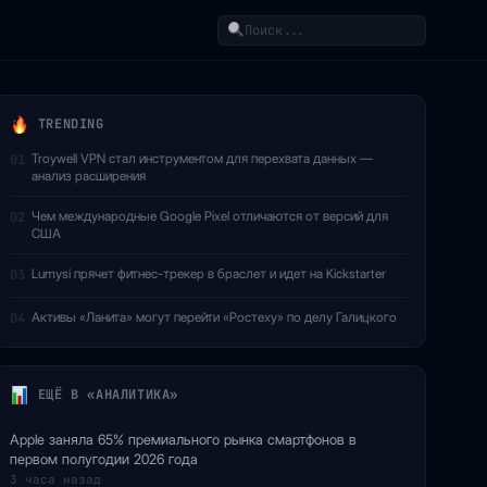
Поиск
TRENDING
Troywell VPN стал инструментом для перехвата данных —
01
анализ расширения
Чем международные Google Pixel отличаются от версий для
02
США
Lumysi прячет фитнес-трекер в браслет и идет на Kickstarter
03
Активы «Ланита» могут перейти «Ростеху» по делу Галицкого
04
ЕЩЁ В «АНАЛИТИКА»
Apple заняла 65% премиального рынка смартфонов в
первом полугодии 2026 года
3 часа назад