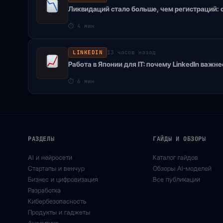
Ликвидаций стало больше, чем регистраций: с
⏱
4 мин
LINKEDIN
13 часов назад
Работа в Японии для IT: почему LinkedIn важ
⏱
6 мин
РАЗДЕЛЫ
ГАЙДЫ И ОБЗОРЫ
AI и нейросети
Каталог гайдов
Стартапы и венчур
Обзоры AI-моделей
Бизнес и цифровизация
Все публикации
Разработка
Кибербезопасность
Продукты и гаджеты