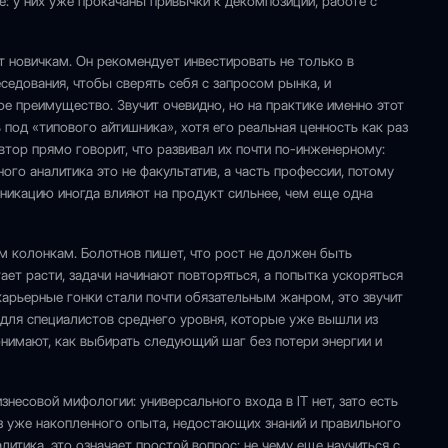
: у них уже прокачаны привычки к декомпозиции, работе с
т новичкам. Он рекомендует инвестировать не только в
еседования, чтобы сверять себя с запросом рынка, и
е преимущество. Звучит очевидно, но на практике именно этот
под «типового айтишника», хотя его реальная ценность как раз
тор прямо говорит, что развивал их почти по-инженерному:
ого аналитика это не факультатив, а часть профессии, потому
уникацию иногда влияют на продукт сильнее, чем еще одна
ым колонкам. Болотнов пишет, что рост не должен быть
ет расти, задачи начинают повторяться, а попытка ускоряться
 карьерные гонки стали почти обязательным жанром, это звучит
 для специалистов среднего уровня, которые уже вышли из
онимают, как выбирать следующий шаг без потери энергии и
несовой мифологии: универсального входа в IT нет, зато есть
 уже накопленного опыта, недостающих знаний и правильного
литика, это означает простой вопрос: не чему еще научиться с