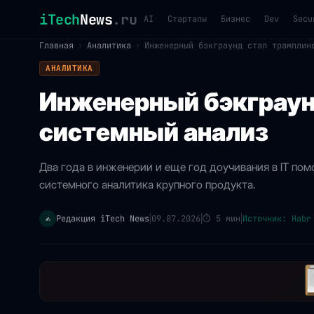
iTech
News
.ru
AI
Стартапы
Бизнес
Dev
Secu
Главная
›
Аналитика
›
Инженерный бэкграунд стал трамплин
АНАЛИТИКА
Инженерный бэкграун
системный анализ
Два года в инженерии и еще год доучивания в IT по
системного аналитика крупного продукта.
Редакция iTech News
09.07.2026
⏱
5 мин
Источник: Habr
✍️
|
|
|