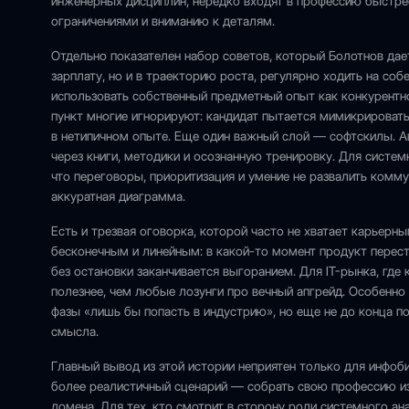
инженерных дисциплин, нередко входят в профессию быстрее
ограничениями и вниманию к деталям.
Отдельно показателен набор советов, который Болотнов дае
зарплату, но и в траекторию роста, регулярно ходить на соб
использовать собственный предметный опыт как конкурентно
пункт многие игнорируют: кандидат пытается мимикрировать 
в нетипичном опыте. Еще один важный слой — софтскилы. Ав
через книги, методики и осознанную тренировку. Для системн
что переговоры, приоритизация и умение не развалить комм
аккуратная диаграмма.
Есть и трезвая оговорка, которой часто не хватает карьерн
бесконечным и линейным: в какой-то момент продукт переста
без остановки заканчивается выгоранием. Для IT-рынка, где
полезнее, чем любые лозунги про вечный апгрейд. Особенно
фазы «лишь бы попасть в индустрию», но еще не до конца п
смысла.
Главный вывод из этой истории неприятен только для инфобиз
более реалистичный сценарий — собрать свою профессию из
домена. Для тех, кто смотрит в сторону роли системного ана