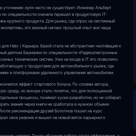
ое уточнение: нуля часто не существует. Инженер Альберт
ы по специальности сначала перешел в продуктовую IT-
ика крупного продукта. Для рынка, где спрос на системный
й экспертизы, это важный сигнал: прошлый опыт все чаще
для Habr / Карьера. Базой стала не абстрактная «мотивация к
асный диплом Бауманки по специальности «Радиоэлектронные
ожных технических систем. Уже на входе в IT это позволило
, работающую с продуктами для автомобильного рынка, где
нием и платформами удаленного управления автомобилем.
акончился эффект стартового бонуса. По словам автора,
ую среду, но вскоре стало понятно, что для полноценной
отдельные процессы, понимал куски разработки, но не собирал
рать знания через книги не сработала в нужном объеме:
После рекомендации друзей Болотнов пошел на курс
брал свое резюме и вышел на новый виток карьерного
история цепляет. После обучения работа стала эффективнее, а