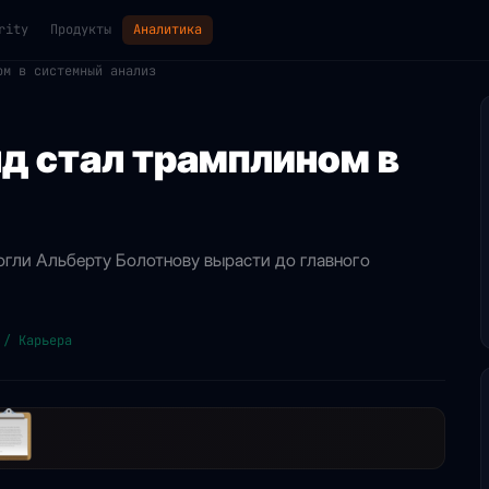
rity
Продукты
Аналитика
ом в системный анализ
д стал трамплином в
могли Альберту Болотнову вырасти до главного
 / Карьера