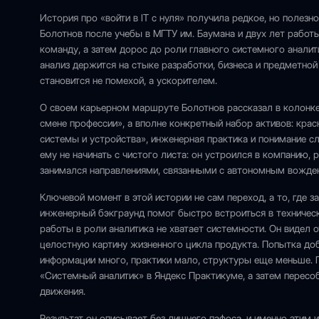
История про «войти в IT с нуля» получила редкое, но полезн
Болотнов после учебы в МГТУ им. Баумана и двух лет работ
команду, а затем дорос до роли главного системного аналит
анализ держится на стыке разработки, бизнеса и предметно
становится не помехой, а ускорителем.
О своем карьерном маршруте Болотнов рассказал в колонке 
смене профессии», а вполне конкретный набор активов: кр
системы и устройства», инженерная практика и понимание сл
ему не начинать с чистого листа: он устроился в компанию
занимался направлениями, связанными с автономным вожде
Ключевой момент в этой истории не сам переход, а то, где з
инженерный бэкграунд помог быстро встроиться в техническ
работы в роли аналитика не хватает системности. Он видел 
целостную картину жизненного цикла продукта. Попытка доб
информации много, практики мало, структуры еще меньше. 
«Системный аналитик» в Яндекс Практикуме, а затем пересо
движения.
Результат он описывает без лишнего пафоса, и именно этим 