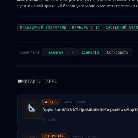
нуля, а какой прошлый багаж уже можно монетизировать в н
ИНЖЕНЕРНЫЙ БЭКГРАУНД
КАРЬЕРА В IT
СИСТЕМНЫЙ АНА
Поделиться:
Telegram
X
LinkedIn
Копировать
ЧИТАЙТЕ ТАКЖЕ
APPLE
3 часа назад
Apple заняла 65% премиального рынка смартф
⏱
4 мин
IT-РЫНОК
13 часов назад