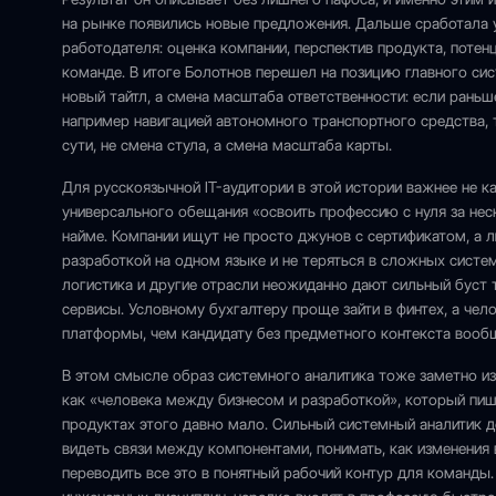
на рынке появились новые предложения. Дальше сработала у
работодателя: оценка компании, перспектив продукта, потен
команде. В итоге Болотнов перешел на позицию главного сис
новый тайтл, а смена масштаба ответственности: если рань
например навигацией автономного транспортного средства, т
сути, не смена стула, а смена масштаба карты.
Для русскоязычной IT-аудитории в этой истории важнее не к
универсального обещания «освоить профессию с нуля за нес
найме. Компании ищут не просто джунов с сертификатом, а 
разработкой на одном языке и не теряться в сложных систем
логистика и другие отрасли неожиданно дают сильный буст т
сервисы. Условному бухгалтеру проще зайти в финтех, а ч
платформы, чем кандидату без предметного контекста вооб
В этом смысле образ системного аналитика тоже заметно из
как «человека между бизнесом и разработкой», который пише
продуктах этого давно мало. Сильный системный аналитик д
видеть связи между компонентами, понимать, как изменения 
переводить все это в понятный рабочий контур для команды