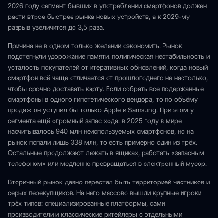
2026 году сегмент бывших в употреблении смартфонов должен
расти втрое быстрее рынка новых устройств, а к 2029-му
разрыв увеличится до 3,5 раза.
Причина не в одном только желании сэкономить. Рынок
подстегнули удорожание памяти, политическая нестабильность и
усталость покупателей от итеративных обновлений, когда новый
смартфон всё чаще отличается от прошлогоднего не настолько,
чтобы срочно доставать карту. Если собрать все подержанные
смартфоны в одного гипотетического вендора, то по объёму
продаж он уступил бы только Apple и Samsung. При этом у
сегмента ещё огромный запас хода: в 2025 году в мире
насчитывалось 940 млн неиспользуемых смартфонов, но на
рынок попали лишь 338 млн, то есть примерно один из трёх.
Остальные продолжают лежать в ящиках, работать «запасным
телефоном» или медленно превращаться в электронный мусор.
Вторичный рынок давно перестал быть территорией частников и
серых перекупщиков. На него массово вышли крупные игроки
трёх типов: специализированные платформы, сами
производители и классические ритейлеры с отдельными