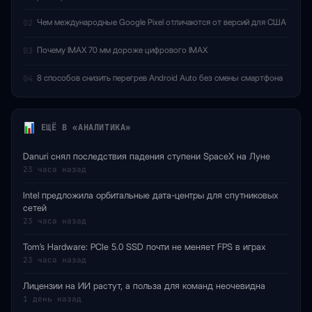
Чем международные Google Pixel отличаются от версий для США
02
Почему IMAX 70 мм дороже цифрового IMAX
03
8 способов снизить перегрев Android Auto без смены смартфона
04
ЕЩЁ В «АНАЛИТИКА»
Danuri снял последствия падения ступени SpaceX на Луне
23 часа назад
Intel предложила орбитальные дата-центры для спутниковых
сетей
23 часа назад
Tom’s Hardware: PCIe 5.0 SSD почти не меняет FPS в играх
23 часа назад
Лицензии на ИИ растут, а польза для команд неочевидна
1 день назад