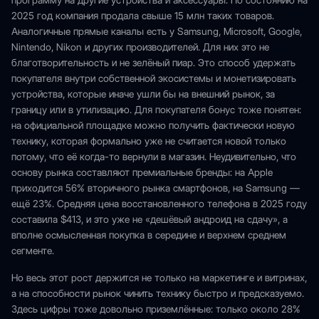
программу на другие устройства и аксессуары. По состоянию на
2025 год компания продала свыше 15 млн таких товаров.
Аналогичные прямые каналы есть у Samsung, Microsoft, Google,
Nintendo, Nikon и других производителей. Для них это не
благотворительность и не зелёный пиар. Это способ удержать
покупателя внутри собственной экосистемы и монетизировать
устройства, которые иначе ушли бы на внешний рынок, за
границу или в утилизацию. Для покупателя бонус тоже понятен:
на официальной площадке можно получить фактически новую
технику, которая формально уже не считается новой только
потому, что её когда-то вернули в магазин. Неудивительно, что
основу рынка составляют премиальные бренды: на Apple
приходится 56% вторичного рынка смартфонов, на Samsung —
ещё 23%. Средняя цена восстановленного телефона в 2025 году
составила $413, и это уже не «дешёвый андроид на сдачу», а
вполне осмысленная покупка в середине и верхнем среднем
сегменте.
Но весь этот рост держится не только на маркетинге и витринах,
а на способности рынок чинить технику быстро и предсказуемо.
Здесь цифры тоже довольно приземлённые: только около 28%