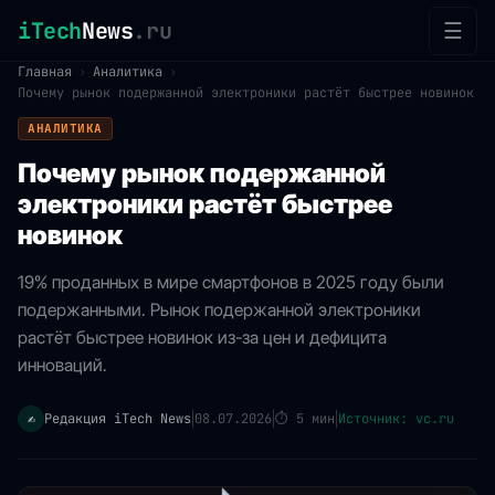
iTech
News
.ru
☰
Главная
›
Аналитика
›
Почему рынок подержанной электроники растёт быстрее новинок
АНАЛИТИКА
Почему рынок подержанной
электроники растёт быстрее
новинок
19% проданных в мире смартфонов в 2025 году были
подержанными. Рынок подержанной электроники
растёт быстрее новинок из-за цен и дефицита
инноваций.
Редакция iTech News
08.07.2026
⏱
5 мин
Источник: vc.ru
✍️
|
|
|