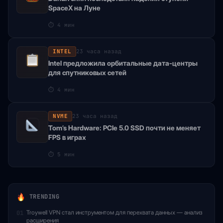
SpaceX на Луне
⏱
4 мин
INTEL
23 часа назад
Intel предложила орбитальные дата-центры
для спутниковых сетей
⏱
4 мин
NVME
23 часа назад
Tom’s Hardware: PCIe 5.0 SSD почти не меняет
FPS в играх
⏱
5 мин
TRENDING
Troywell VPN стал инструментом для перехвата данных — анализ
01
расширения