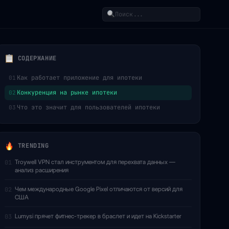
Поиск
СОДЕРЖАНИЕ
Как работает приложение для ипотеки
01
Конкуренция на рынке ипотеки
02
Что это значит для пользователей ипотеки
03
TRENDING
Troywell VPN стал инструментом для перехвата данных —
01
анализ расширения
Чем международные Google Pixel отличаются от версий для
02
США
Lumysi прячет фитнес-трекер в браслет и идет на Kickstarter
03