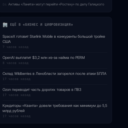
Активы «Ланита» могут перейти «Ростеху» по делу Галицкого
04
ЕЩЁ В «БИЗНЕС И ЦИФРОВИЗАЦИЯ»
SpaceX готовит Starlink Mobile в конкуренты большой тройке
США
7 часов назад
OpenAI выплатит $3,2 млн из-за найма по PERM
8 часов назад
Склад Wildberries в Ленобласти загорелся после атаки БПЛА
17 часов назад
Ozon переводит часть дорогих товаров в ПВЗ
17 часов назад
Кредиторы «Кванта» довели требования как минимум до 5,5
млрд рублей
17 часов назад