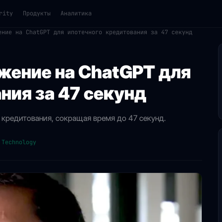
rity
Продукты
Аналитика
ение на ChatGPT для ипотечного кредитования за 47 секунд
ожение на ChatGPT для
ния за 47 секунд
 кредитования, сокращая время до 47 секунд.
 Technology