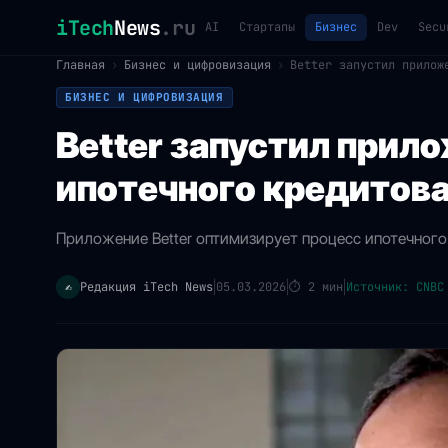
iTech
News
.ru
AI
Стартапы
Бизнес
Dev
Secu
Главная
›
Бизнес и цифровизация
›
Better запустил прилож
БИЗНЕС И ЦИФРОВИЗАЦИЯ
Better запустил прил
ипотечного кредитова
Приложение Better оптимизирует процесс ипотечного
Редакция iTech News
05.03.2026
⏱
2 мин
Источник: CNBC
✍️
|
|
|