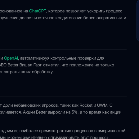
 основанное на
ChatGPT
, которое позволяет ускорить процесс
 улучшение делает ипотечное кредитование более оперативным и
ми
OpenAI
, автоматизируя контрольные проверки для
EO Better Вишал Гарг отметил, что приложение не только
т затраты на их обработку.
 доли небанковских игроков, таких как Rocket и UWM. С
ливается. Акции Better выросли на 5%, в то время как акции
 одним из наиболее времязатратных процессов в американской
I мы можем значительно оптимизировать этот процесс».