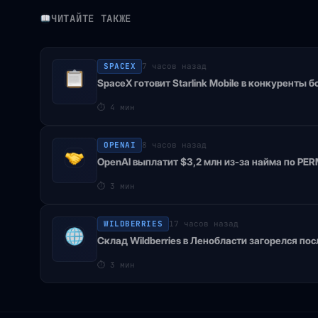
ЧИТАЙТЕ ТАКЖЕ
SPACEX
7 часов назад
SpaceX готовит Starlink Mobile в конкуренты
⏱
4 мин
OPENAI
8 часов назад
OpenAI выплатит $3,2 млн из-за найма по PE
⏱
3 мин
WILDBERRIES
17 часов назад
Склад Wildberries в Ленобласти загорелся по
⏱
3 мин