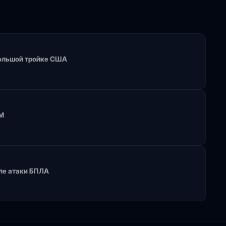
 большой тройке США
RM
сле атаки БПЛА