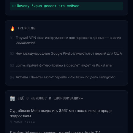
Почему биржа делает это сейчас
02
TRENDING
Troywell VPN стал инструментом для перехвата данных — анализ
01
расширения
Чем международные Google Pixel отличаются от версий для США
02
Lumysi прячет фитнес-трекер в браслет и идет на Kickstarter
03
Активы «Ланита» могут перейти «Ростеху» по делу Галицкого
04
ЕЩЁ В «БИЗНЕС И ЦИФРОВИЗАЦИЯ»
Суд обязал Meta выделить $567 млн после иска о вреде
подросткам
4 часа назад
Джеймс Марсден получил третий проект Apple TV