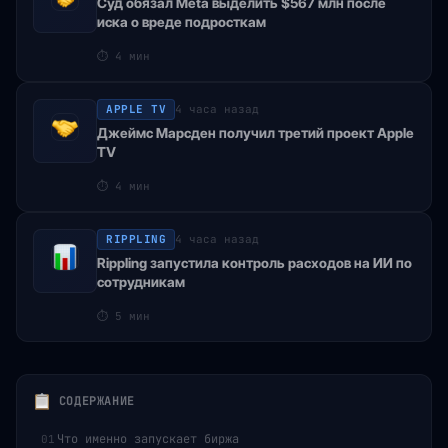
Суд обязал Meta выделить $567 млн после
иска о вреде подросткам
⏱
4 мин
APPLE TV
4 часа назад
Джеймс Марсден получил третий проект Apple
TV
⏱
4 мин
RIPPLING
4 часа назад
Rippling запустила контроль расходов на ИИ по
сотрудникам
⏱
5 мин
СОДЕРЖАНИЕ
Что именно запускает биржа
01