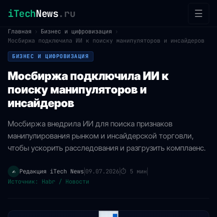
iTech
News
.ru
☰
Главная
›
Бизнес и цифровизация
›
Мосбиржа подключила ИИ к поиску манипуляторов и инсайдеров
БИЗНЕС И ЦИФРОВИЗАЦИЯ
Мосбиржа подключила ИИ к
поиску манипуляторов и
инсайдеров
Мосбиржа внедрила ИИ для поиска признаков
манипулирования рынком и инсайдерской торговли,
чтобы ускорить расследования и разгрузить комплаенс.
Редакция iTech News
09.07.2026
⏱
5 мин
✍️
|
|
|
Источник: Habr / Новости