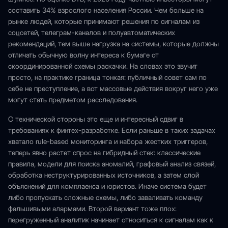
составить 34% взрослого населения России. Чем больше на
рынке людей, которые принимают решения по сигналам из
соцсетей, телеграм-каналов и полуавтоматических
рекомендаций, тем выше нагрузка на системы, которые должны
отличать обычную волну интереса к бумаге от
скоординированной схемы раскачки. На словах это звучит
просто, на практике граница тонкая: публичный совет сам по
себе не преступление, а вот массовые действия вокруг него уже
могут стать предметом расследования.
С технической стороны это еще и интересный сдвиг в
требованиях к финтех-разработке. Если раньше в таких задачах
хватало rule-based мониторинга и набора жестких триггеров,
теперь явно растет спрос на гибридный стек: классические
правила, модели для поиска аномалий, графовый анализ связей,
обработка неструктурированных источников, а затем слой
объяснений для комплаенса и юристов. Иначе система будет
либо пропускать сложные схемы, либо заваливать команду
фальшивыми алармами. Второй вариант тоже плох:
перегруженный аналитик начинает относиться к сигналам как к