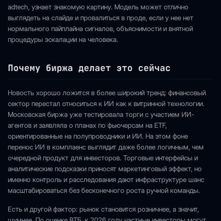
adtech, узнает знакомую картину. Модель может отлично
выглядеть на слайде и провалиться в проде, если у нее нет
нормального пайплайна сигналов, объяснимости и внятной
процедуры эскалации на человека.
Почему биржа делает это сейчас
Новость хорошо ложится в более широкий тренд: финансовый
сектор перестал относиться к ИИ как к витринной технологии.
Московская биржа уже тестировала торги с участием ИИ-
агентов и заявляла о планах по фьючерсам на ETF,
ориентированные на полупроводники и ИИ. На этом фоне
перенос ИИ в комплаенс выглядит даже более логичным, чем
очередной продукт для инвесторов. Торговые интерфейсы и
аналитические подсказки приносят маркетинговый эффект, но
именно контроль и расследования дают инфраструктуре шанс
масштабироваться без бесконечного роста ручной команды.
Есть и другой фактор: рынок становится розничнее, а значит,
шумнее. По оценке ВТБ, к 2026 году частные инвесторы могут