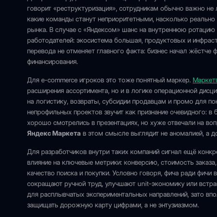
говорит «реструктуризация», сотрудникам обычно важно не л
какие команды станут неприоритетными, насколько реально 
рынка. В случае с «Яндексом» шанс на внутреннюю ротацию
работодателей: экосистема большая, продуктовых и инфрас
перевода не отменяет главного факта: бизнес начал жёстче 
финансирования.
Для e-commerce игроков это тоже понятный маркер.
Маркет
расширения ассортимента, но и в логике операционной дисц
на логистику, возвраты, субсидии продавцам и промо для пок
непрофильных проектов звучит как признание очевидного: в
хорошо смотрелись в презентациях, но хуже отвечали на во
Яндекс Маркета
в этом смысле выглядит не аномалией, а д
Для разработчиков внутри таких компаний сигнал ещё конкр
влияние на ключевые метрики: конверсию, стоимость заказа
качество поиска и покупки. Условно говоря, фича ради фичи
сокращают ручной труд, улучшают unit-экономику или встра
для расплывчатых экспериментальных направлений, зато впо
защищать дорожную карту цифрами, а не энтузиазмом.