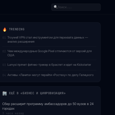
Поиск
TRENDING
Troywell VPN стал инструментом для перехвата данных —
01
анализ расширения
Чем международные Google Pixel отличаются от версий для
02
США
Lumysi прячет фитнес-трекер в браслет и идет на Kickstarter
03
Активы «Ланита» могут перейти «Ростеху» по делу Галицкого
04
ЕЩЁ В «БИЗНЕС И ЦИФРОВИЗАЦИЯ»
Сбер расширит программу амбассадоров до 50 вузов в 24
городах
3 часа назад