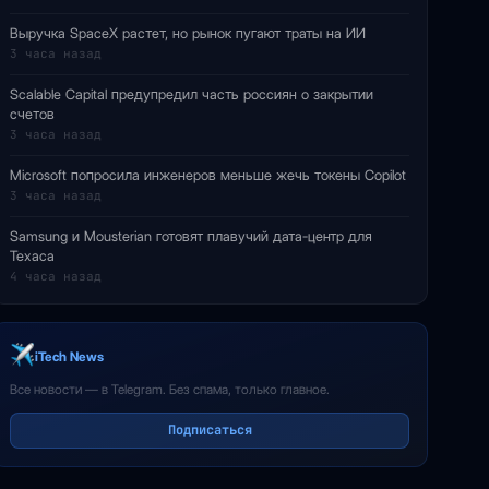
Выручка SpaceX растет, но рынок пугают траты на ИИ
3 часа назад
Scalable Capital предупредил часть россиян о закрытии
счетов
3 часа назад
Microsoft попросила инженеров меньше жечь токены Copilot
3 часа назад
Samsung и Mousterian готовят плавучий дата-центр для
Техаса
4 часа назад
iTech News
Все новости — в Telegram. Без спама, только главное.
Подписаться