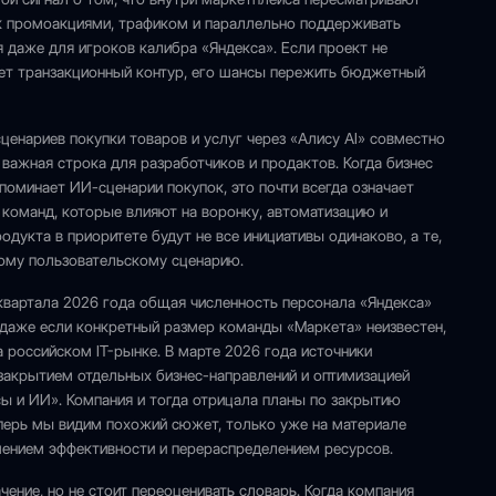
к промоакциями, трафиком и параллельно поддерживать
я даже для игроков калибра «Яндекса». Если проект не
ает транзакционный контур, его шансы пережить бюджетный
ценариев покупки товаров и услуг через «Алису AI» совместно
важная строка для разработчиков и продактов. Когда бизнес
поминает ИИ-сценарии покупок, это почти всегда означает
команд, которые влияют на воронку, автоматизацию и
дукта в приоритете будут не все инициативы одинаково, а те,
мому пользовательскому сценарию.
 квартала 2026 года общая численность персонала «Яндекса»
: даже если конкретный размер команды «Маркета» неизвестен,
 российском IT-рынке. В марте 2026 года источники
закрытием отдельных бизнес-направлений и оптимизацией
сы и ИИ». Компания и тогда отрицала планы по закрытию
Теперь мы видим похожий сюжет, только уже на материале
шением эффективности и перераспределением ресурсов.
чение, но не стоит переоценивать словарь. Когда компания