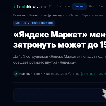
iTech
News
.ru
AI
Стартапы
Бизнес
Dev
Secu
Главная
›
Бизнес и цифровизация
›
«Яндекс Маркет» меняет
БИЗНЕС И ЦИФРОВИЗАЦИЯ
«Яндекс Маркет» мен
затронуть может до 
До 15% сотрудников «Яндекс Маркета» попадут под 
обещает ротацию внутри «Яндекса».
Редакция iTech News
08.07.2026
⏱
5 мин
Источник: vc.r
✍️
|
|
|