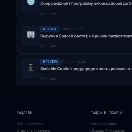
Сбер расширит программу амбассадоров до 50
⏱
4 мин
SPACEX
3 часа назад
Выручка SpaceX растет, но рынок пугают тра
⏱
5 мин
БРОКЕРЫ
3 часа назад
Scalable Capital предупредил часть россиян о
⏱
4 мин
РАЗДЕЛЫ
ГАЙДЫ И ОБЗОРЫ
AI и нейросети
Каталог гайдов
Стартапы и венчур
Обзоры AI-моделей