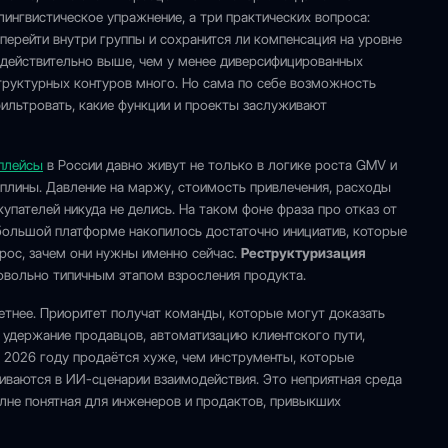
ингвистическое упражнение, а три практических вопроса:
перейти внутри группы и сохранится ли компенсация на уровне
 действительно выше, чем у менее диверсифицированных
труктурных контуров много. Но сама по себе возможность
фильтровать, какие функции и проекты заслуживают
плейсы
в России давно живут не только в логике роста GMV и
иплины. Давление на маржу, стоимость привлечения, расходы
упателей никуда не делись. На таком фоне фраза про отказ от
 большой платформе накопилось достаточно инициатив, которые
прос, зачем они нужны именно сейчас.
Реструктуризация
овольно типичным этапом взросления продукта.
етнее. Приоритет получат команды, которые могут доказать
, удержание продавцов, автоматизацию клиентского пути,
 в 2026 году продаётся хуже, чем инструменты, которые
иваются в ИИ-сценарии взаимодействия. Это неприятная среда
лне понятная для инженеров и продактов, привыкших