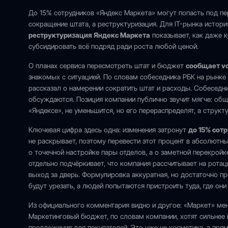
До 15% сотрудников «Яндекс Маркета» могут попасть под пер
сокращение штата, а реструктуризация. Для IT-рынка история
реструктуризация Яндекс Маркета
показывает, как даже 
субсидировать всё подряд ради роста любой ценой.
О планах сервиса пересмотреть штат и бюджет
сообщает vc
знакомых с ситуацией. По словам собеседника РБК на рынке
рассказал о намерении сократить штат и расходы. Собеседник
обсуждаются. Позиция компании публично звучит мягче: об
«Яндексе», не уменьшится, но его перераспределят, а структ
Ключевая цифра здесь одна: изменения затронут
до 15% сот
не раскрывает, поэтому перевести этот процент в абсолютные
о точечной настройке пары отделов, а о заметной перекройк
отдельно подчёркивает, что компания рассчитывает на ротац
выход за дверь. Формулировка аккуратная, но достаточно 
будут урезать, а людей попытаются пристроить туда, где они
Из официального комментария видно и другое: «Маркет» мен
Маркетинговый бюджет, по словам компании, хотят сильнее 
предложения для покупателей. Это уже не косметика, а пря