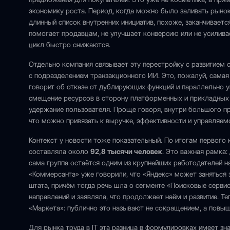
экономику роста. Период, когда можно было заливать рыно
длинный список внутренних инициатив, похоже, заканчиваетс
помогает продавцам, не улучшает конверсию или не усилив
цикл быстро снижаются.
Отдельно компания связывает эту перестройку с развитием с
с подразделением транзакционного ИИ. Это, пожалуй, самая 
говорит об отказе от дублирующих функций и параллельно у
смещение ресурсов в сторону платформенных и прикладных 
удержание пользователя. Проще говоря, внутри большого про
что можно привязать к выручке, эффективности и управляе
Контекст у новости тоже показательный. По итогам первого
составляла около
92,8 тысячи человек
. Это важная рамка
сама группа остаётся одним из крупнейших работодателей на
«Коммерсанта» уже говорили, что «Яндекс» может заняться 
штата, причём тогда речь шла о сегменте «Поисковые серви
направлений и заявляла, что продолжает наём и развитие. 
«Маркета»: публично это называют не сокращением, а повы
Для рынка труда в IT эта разница в формулировках имеет зна