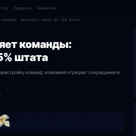
rity
Продукты
Аналитика
 команды: затронуть может до 15% штата
яет команды:
15% штата
перестройку команд: компания отрицает сокращения и
u