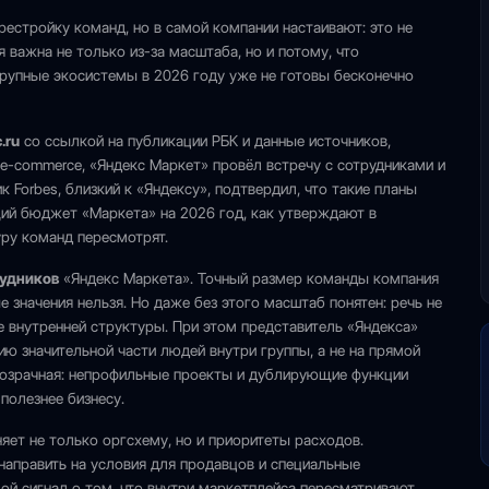
естройку команд, но в самой компании настаивают: это не
 важна не только из-за масштаба, но и потому, что
крупные экосистемы в 2026 году уже не готовы бесконечно
.ru
со ссылкой на публикации РБК и данные источников,
 e-commerce, «Яндекс Маркет» провёл встречу с сотрудниками и
 Forbes, близкий к «Яндексу», подтвердил, что такие планы
щий бюджет «Маркета» на 2026 год, как утверждают в
уру команд пересмотрят.
рудников
«Яндекс Маркета». Точный размер команды компания
 значения нельзя. Но даже без этого масштаб понятен: речь не
е внутренней структуры. При этом представитель «Яндекса»
ию значительной части людей внутри группы, а не на прямой
прозрачная: непрофильные проекты и дублирующие функции
 полезнее бизнесу.
яет не только оргсхему, но и приоритеты расходов.
направить на условия для продавцов и специальные
мой сигнал о том, что внутри маркетплейса пересматривают