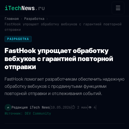
iTech
News
.ru
☰
Главная
›
Разработка
›
FastHook упрощает обработку вебхуков с гарантией повторной
отправки
РАЗРАБОТКА
FastHook упрощает обработку
вебхуков с гарантией повторной
отправки
FastHook помогает разработчикам обеспечить надежную
обработку вебхуков с продвинутыми функциями
повторной отправки и отслеживания событий.
Редакция iTech News
10.05.2026
⏱
2 мин
👁
4
✍️
|
|
|
|
Источник: DEV Community