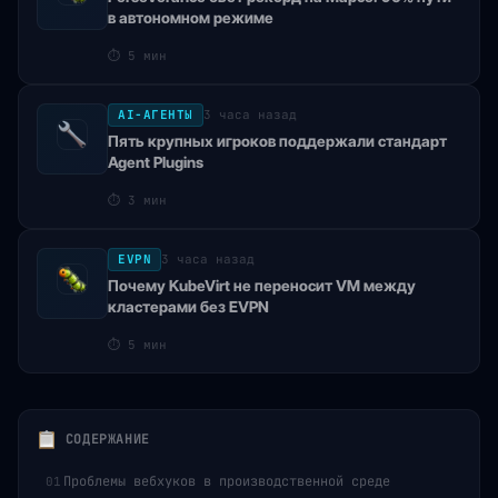
в автономном режиме
⏱
5 мин
AI-АГЕНТЫ
3 часа назад
Пять крупных игроков поддержали стандарт
Agent Plugins
⏱
3 мин
EVPN
3 часа назад
Почему KubeVirt не переносит VM между
кластерами без EVPN
⏱
5 мин
СОДЕРЖАНИЕ
Проблемы вебхуков в производственной среде
01