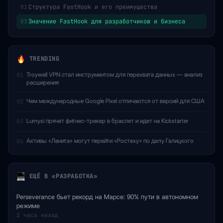
Структура FastHook и его преимущества
02
Значение FastHook для разработчиков и бизнеса
03
TRENDING
Troywell VPN стал инструментом для перехвата данных — анализ
01
расширения
Чем международные Google Pixel отличаются от версий для США
02
Lumysi прячет фитнес-трекер в браслет и идет на Kickstarter
03
Активы «Ланита» могут перейти «Ростеху» по делу Галицкого
04
ЕЩЁ В «РАЗРАБОТКА»
Perseverance бьет рекорд на Марсе: 90% пути в автономном
режиме
2 часа назад