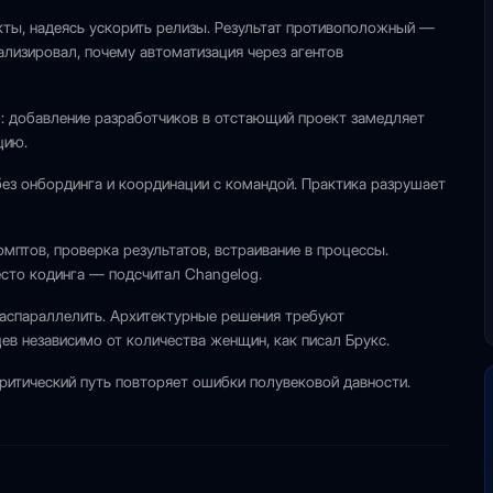
ты, надеясь ускорить релизы. Результат противоположный —
ализировал, почему автоматизация через агентов
»: добавление разработчиков в отстающий проект замедляет
цию.
ез онбординга и координации с командой. Практика разрушает
мптов, проверка результатов, встраивание в процессы.
сто кодинга — подсчитал Changelog.
аспараллелить. Архитектурные решения требуют
в независимо от количества женщин, как писал Брукс.
критический путь повторяет ошибки полувековой давности.