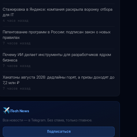
Стажировка в Яндексе: компания раскрыла воронку отбора
для IT
4 часа назад
Патентование программ в России: подписан закон о новых
правилах
7 часов назад
Почему ИИ делает инструменты для разработчиков ядром
бизнеса
7 часов назад
Хакатоны августа 2026: дедлайны горят, а призы доходят до
7,2 млн ₽
7 часов назад
iTech News
Все новости — в Telegram. Без спама, только главное.
Подписаться