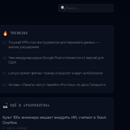
Поиск
TRENDING
Troywell VPN стал инструментом для перехвата данных —
01
анализ расширения
Чем международные Google Pixel отличаются от версий для
02
США
Lumysi прячет фитнес-трекер в браслет и идет на Kickstarter
03
Активы «Ланита» могут перейти «Ростеху» по делу Галицкого
04
ЕЩЁ В «РАЗРАБОТКА»
Культ 100x инженера мешает внедрять ИИ, считают в Stack
Overflow
4 часа назад