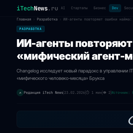
iTech
News
.ru
AI
Стартапы
Бизнес
Dev
Secu
Главная
›
Разработка
›
ИИ-агенты повторяют ошибки найма:
РАЗРАБОТКА
ИИ-агенты повторяют
«мифический агент-
Changelog исследует новый парадокс в управлении I
«мифического человеко-месяца» Брукса
Редакция iTech News
23.02.2026
⏱
1 мин
👁
2
Источник: 
✍️
|
|
|
|