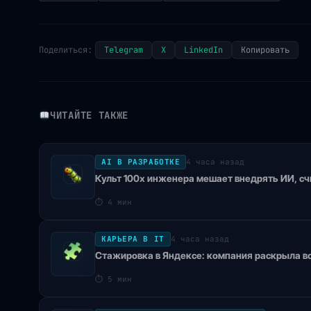
Поделиться:
Telegram
X
LinkedIn
Копировать
ЧИТАЙТЕ ТАКЖЕ
AI В РАЗРАБОТКЕ
4 часа назад
Культ 100x инженера мешает внедрять ИИ, счи
⏱
4 мин
КАРЬЕРА В IT
4 часа назад
Стажировка в Яндексе: компания раскрыла во
⏱
5 мин