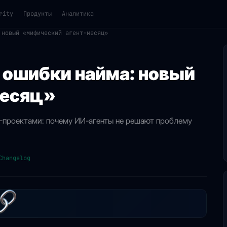
rity
Продукты
Аналитика
 новый «мифический агент-месяц»
 ошибки найма: новый
месяц»
T-проектами: почему ИИ-агенты не решают проблему
Changelog