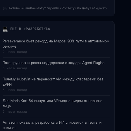
Активы «Ланита» могут перейти «Ростеху» по делу Галицкого
04
ЕЩЁ В «РАЗРАБОТКА»
Perseverance бьет рекорд на Марсе: 90% пути в автономном
режиме
2 часа назад
Пять крупных игроков поддержали стандарт Agent Plugins
3 часа назад
Почему KubeVirt не переносит VM между кластерами без
EVPN
3 часа назад
Для Mario Kart 64 выпустили VR-мод с видом от первого
лица
3 часа назад
Amazon показала: разработка с ИИ упирается в тесты и
релизы