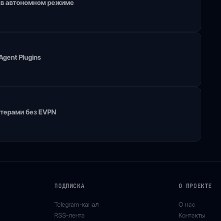
и в автономном режиме
gent Plugins
стерами без EVPN
ПОДПИСКА
О ПРОЕКТЕ
Telegram-канал
О нас
RSS-лента
Контакты