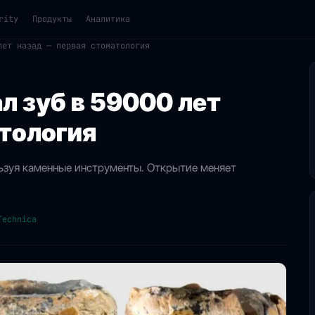
rity
Продукты
Аналитика
лет назад — первая стоматология
л зуб в 59000 лет
тология
ьзуя каменные инструменты. Открытие меняет
Technica