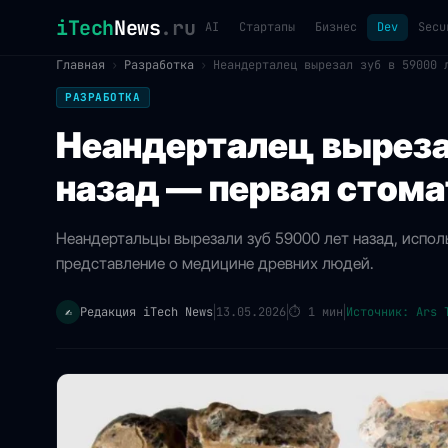
iTech
News
.ru
AI
Стартапы
Бизнес
Dev
Secu
Главная
›
Разработка
›
Неандерталец вырезал зуб в 59000 
РАЗРАБОТКА
Неандерталец выреза
назад — первая стома
Неандертальцы вырезали зуб 59000 лет назад, испол
представление о медицине древних людей.
Редакция iTech News
13.05.2026
⏱
1 мин
Источник: Ars 
✍️
|
|
|