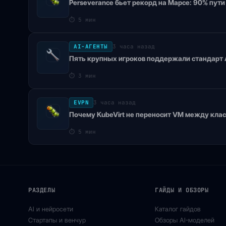
Perseverance бьет рекорд на Марсе: 90% пут
⏱
5 мин
AI-АГЕНТЫ
3 часа назад
Пять крупных игроков поддержали стандарт A
⏱
3 мин
EVPN
3 часа назад
Почему KubeVirt не переносит VM между кла
⏱
5 мин
РАЗДЕЛЫ
ГАЙДЫ И ОБЗОРЫ
AI и нейросети
Каталог гайдов
Стартапы и венчур
Обзоры AI-моделей