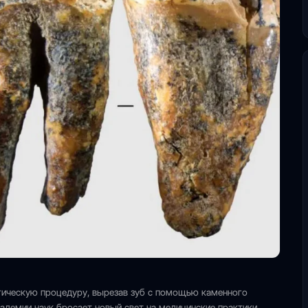
гическую процедуру, вырезав зуб с помощью каменного
кадемии наук бросает новый свет на медицинские практики