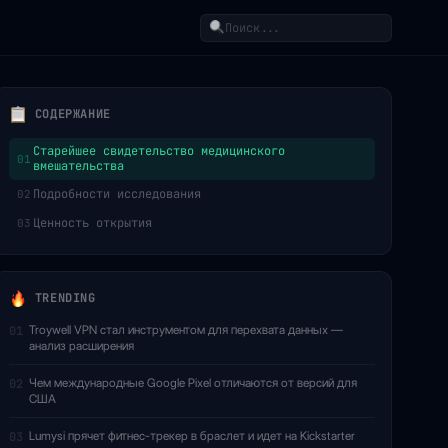
Поиск
СОДЕРЖАНИЕ
Старейшее свидетельство медицинского
01
вмешательства
Подробности исследования
02
Ценность открытия
03
TRENDING
Troywell VPN стал инструментом для перехвата данных —
01
анализ расширения
Чем международные Google Pixel отличаются от версий для
02
США
Lumysi прячет фитнес-трекер в браслет и идет на Kickstarter
03