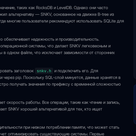
чение, таких как RocksDB и LevelDB. Однако они часто
ил альтернативу — SNKV, основанное на движке B-tree из
 где многие пользователи рекомендуют использовать SQLite для
то обеспечивает надежность и производительность.
ь операционной системы, что делает SNKV легковесным и
ы в одном файле, что исключает зависимости от сторонних
ировать заголовок
snkv.h
и подключить его. Для
 через pip. Поскольку SQL-слой минуется, данные хранятся в
ыстро получать значения по префиксу с временной сложностью
т скорость работы. Все операции, такие как чтение и запись,
лает SNKV хорошей альтернативой для тех, кто ищет
ительности при низком потреблении памяти, что может стать
хочет оптимизировать существующие системы. Первые