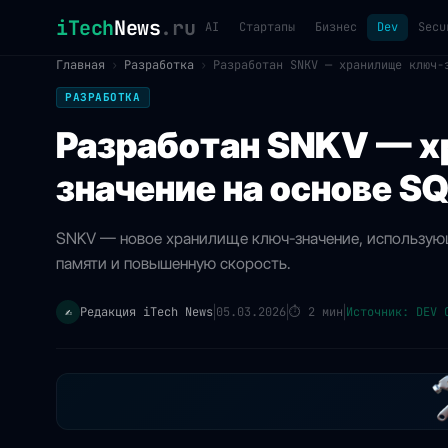
iTech
News
.ru
AI
Стартапы
Бизнес
Dev
Secu
Главная
›
Разработка
›
Разработан SNKV — хранилище ключ-
РАЗРАБОТКА
Разработан SNKV — х
значение на основе SQ
SNKV — новое хранилище ключ-значение, использующе
памяти и повышенную скорость.
Редакция iTech News
05.03.2026
⏱
2 мин
Источник: DEV 
✍️
|
|
|