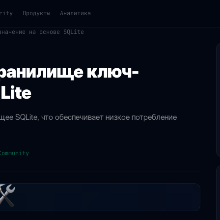
rity
Продукты
Аналитика
значение на основе SQLite
ранилище ключ-
Lite
е SQLite, что обеспечивает низкое потребление
Community