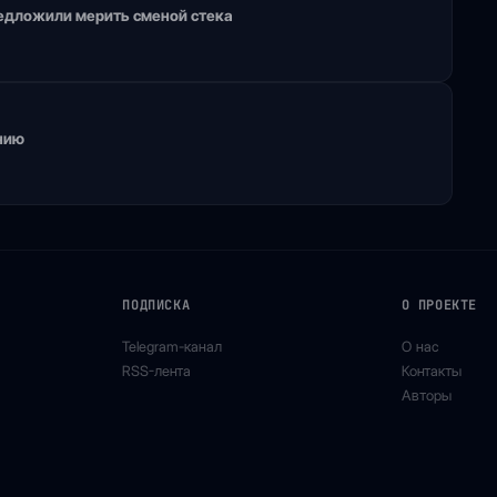
едложили мерить сменой стека
нию
ПОДПИСКА
О ПРОЕКТЕ
Telegram-канал
О нас
RSS-лента
Контакты
Авторы