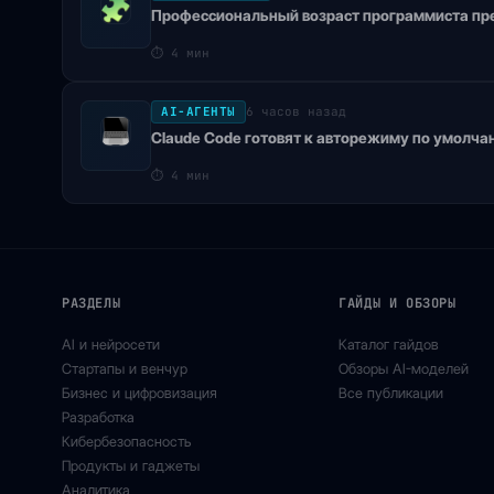
Профессиональный возраст программиста пр
⏱
4 мин
AI-АГЕНТЫ
6 часов назад
Claude Code готовят к авторежиму по умолча
⏱
4 мин
РАЗДЕЛЫ
ГАЙДЫ И ОБЗОРЫ
AI и нейросети
Каталог гайдов
Стартапы и венчур
Обзоры AI-моделей
Бизнес и цифровизация
Все публикации
Разработка
Кибербезопасность
Продукты и гаджеты
Аналитика