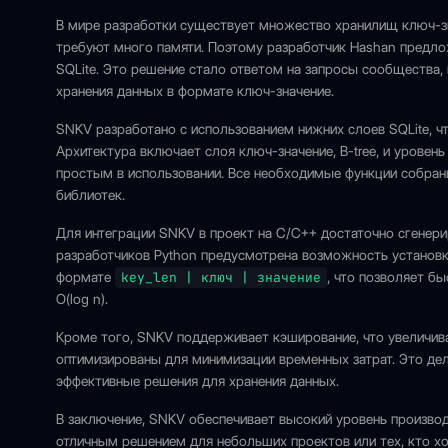
В мире разработки существует множество хранилищ ключ-зна
требуют много памяти. Поэтому разработчик Hashan предлож
SQLite. Это решение стало ответом на запросы сообщества,
хранения данных в формате ключ-значение.
SNKV разработано с использованием нижних слоев SQLite, ч
Архитектура включает слоя ключ-значение, B-tree, и уровен
простым в использовании. Все необходимые функции собран
библиотек.
Для интеграции SNKV в проект на C/C++ достаточно сгенер
разработчиков Python предусмотрена возможность установки
формате
key_len | ключ | значение
, что позволяет б
O(log n).
Кроме того, SNKV поддерживает кэширование, что увеличивае
оптимизированы для минимизации временных затрат. Это де
эффективные решения для хранения данных.
В заключение, SNKV обеспечивает высокий уровень производ
отличным решением для небольших проектов или тех, кто 