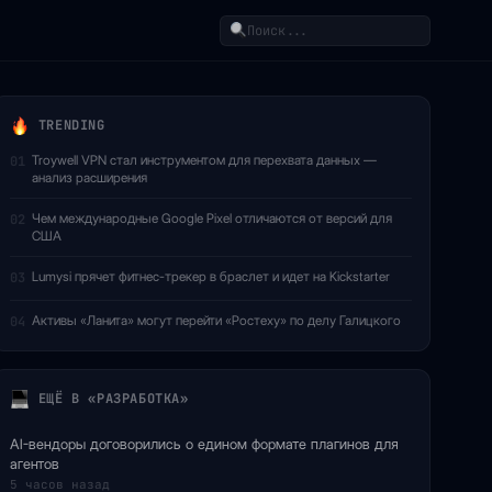
Поиск
TRENDING
Troywell VPN стал инструментом для перехвата данных —
01
анализ расширения
Чем международные Google Pixel отличаются от версий для
02
США
Lumysi прячет фитнес-трекер в браслет и идет на Kickstarter
03
Активы «Ланита» могут перейти «Ростеху» по делу Галицкого
04
ЕЩЁ В «РАЗРАБОТКА»
AI-вендоры договорились о едином формате плагинов для
агентов
5 часов назад