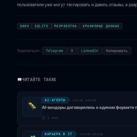
пользователи уже могут тестировать и давать отзывы, а ра
SNKV
SQLITE
РАЗРАБОТКА
ХРАНИЛИЩЕ ДАННЫХ
Поделиться:
Telegram
X
LinkedIn
Копировать
ЧИТАЙТЕ ТАКЖЕ
AI-АГЕНТЫ
5 часов назад
AI-вендоры договорились о едином формате п
⏱
4 мин
КАРЬЕРА В IT
5 часов назад