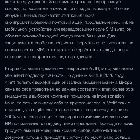
кажется дружелюбной: система отправляет одноразовую
ссылку, пользователь нажимает и попадает в аккаунт. Но если
злоумышленник перехватит этот канал через
скомпрометированный почтовый ящик, проблемный deep link на
мобильном устройстве или переадресацию после SIM swap, он
обходит основной входной контур почти без шума. Для
защитника это особенно неприятно: формально пользователь не
вводил пароль, MFA тоже может не сработать, а след в логах
выглядит как «корректное подтверждение».
Вторая большая перемена — генеративный ИИ, который сильно
удешевил подделку личности. По данным Veriff, в 2026 году
4,18% попыток верификации оказались мошенническими. Цифра
сама по себе тревожная, но важнее состав этих атак: более 85%
инцидентов в выборке компании пришлось на impersonation
fraud, то есть на выдачу себя за другого человека. Veriff также
отмечает, что digital media, подаваемые на проверку, стали на
300% чаще оказываться сгенерированными или измененными
ИИ по сравнению с предыдущими периодами. Переводя на язык
продуктовых и инженерных команд: селфи, видео-поток и
документ, которые приходят в систему, по умолчанию больше