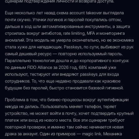
сценарии подтверждения личности и возврата доступа.
Еще несколько лет назад схема account takeover выглядела
почти скучно. Утечки логинов и паролей покупались оптом,
дальше в ход шли автоматизированные инструменты, а защита
строилась вокруг антиботов, rate limiting, MFA и мониторинга
аномалий. Эта модель не умерла окончательно, но ее экономика
стала хуже для нападающих. Passkeys, по сути, выбивают из рук
самый дешевый ресурс — повторно используемый пароль.
Параллельно технология дошла и до корпоративного контура:
по данным FIDO Alliance за 2026 год, 68% компаний уже
используют, тестируют или внедряют passkeys для входа
сотрудников. То, что еще недавно продавали как красивое
будущее без паролей, быстро становится базовой гигиеной.
Проблема в том, что бизнес-процессы вокруг аутентификации
никуда не делись. Пользователь меняет телефон, теряет
устройство, не может войти в почту, хочет подтвердить крупный
платеж или вход из нового места. Все эти сценарии требуют
повторной проверки, и именно там сейчас начинается новая
драка за аккаунт. Один из примеров — magic link. Механика