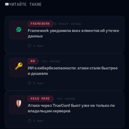
ЧИТАЙТЕ ТАКЖЕ
FRAMEWORK
55 минут назад
🕵
Framework уведомила всех клиентов об утечке
данных
⏱
4 мин
ИИ
1 час назад
ИИ в кибербезопасности: атаки стали быстрее
и дешевле
⏱
5 мин
HEAD MARE
1 час назад
Атаки через TrueConf бьют уже не только по
владельцам серверов
⏱
4 мин