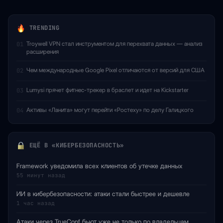
TRENDING
Troywell VPN стал инструментом для перехвата данных — анализ
01
расширения
Чем международные Google Pixel отличаются от версий для США
02
Lumysi прячет фитнес-трекер в браслет и идет на Kickstarter
03
Активы «Ланита» могут перейти «Ростеху» по делу Галицкого
04
ЕЩЁ В «КИБЕРБЕЗОПАСНОСТЬ»
Framework уведомила всех клиентов об утечке данных
55 минут назад
ИИ в кибербезопасности: атаки стали быстрее и дешевле
1 час назад
Атаки через TrueConf бьют уже не только по владельцам