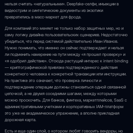
нельзя считать «натуральными». Deepfake-селфи, инъекции в
видеострим и синтетические документы из экзотики
превратились в масс-маркет для фрода.
Для компаний это меняет не только набор защитных мер, но и
саму логику дизайна пользовательских сценариев. Недостаточно
убедиться, что перед системой действительно Иван Иванов.
Нужно понимать, что именно он сейчас подтверждает и нельзя
ли подменить намерение на пути между «я прошел проверку» и
«я одобрил действие». Отсюда растущий интерес к intent binding
— криптографической привязке подтвержденного действия
конкретного человека к конкретной транзакции или инструкции.
На практике это означает, что проверка личности и
подтверждение операции должны становиться одной связанной
цепочкой, а не двумя соседними шагами, между которыми
можно проскочить. Для банков, финтеха, маркетплейсов, SaaS с
административными учетками и корпоративных IAM-платформ
это уже не академическое упражнение, а вполне прикладная
дорожная карта.
Есть и еще один слой, о котором любят говорить вендоры, но