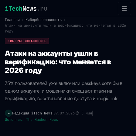
iTech
News
.ru
☰
Главная
›
Кибербезопасность
›
Атаки на аккаунты ушли в верификацию: что меняется в 2026
году
КИБЕРБЕЗОПАСНОСТЬ
Атаки на аккаунты ушли в
верификацию: что меняется в
2026 году
75% пользователей уже включили passkeys хотя бы в
одном аккаунте, и мошенники смещают атаки на
верификацию, восстановление доступа и magic link.
Редакция iTech News
09.07.2026
⏱
5 мин
✍️
|
|
|
Источник: The Hacker News