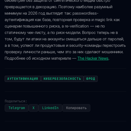
биометрия без защиты от синтетического медиа быстро
превращается в декорацию. Поэтому наиболее разумный
минимум на 2026 год выглядит так: passwordless-
аутентификация как база, повторная проверка и magic link как
сценарии повышенного риска, а re-verification — не по
статичному чек-листу, а по риск-модели. Вопрос теперь не в
том, будут ли атаки на аккаунты смещаться дальше от паролей,
а в том, успеют ли продуктовые и security-команды перестроить
проверку личности раньше, чем это за них сделают мошенники.
Подробнее об исходном материале —
The Hacker News
.
АУТЕНТИФИКАЦИЯ
КИБЕРБЕЗОПАСНОСТЬ
ФРОД
Поделиться:
Telegram
X
LinkedIn
Копировать