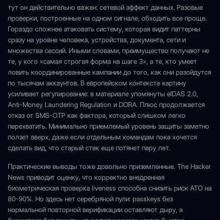
тут он действительно важен: сетевой эффект данных. Разовые
проверки, построенные на одном сигнале, обходить все проще.
Гораздо сложнее атаковать систему, которая видит паттерны
сразу на уровне человека, устройства, документа, сети и
множества сессий. Иными словами, преимущество получают не
те, у кого «самая строгая форма на шаге 3», а те, кто умеет
ловить координированные кампании до того, как они разойдутся
по тысячам аккаунтов. В европейском контексте картину
усиливает регулирование: в материале упомянуты eIDAS 2.0,
Anti-Money Laundering Regulation и DORA. Плюс продолжается
отказ от SMS-OTP как фактора, который слишком легко
перехватить. Минимально приемлемый уровень защиты заметно
ползет вверх, даже если отдельным командам пока хочется
сделать вид, что старый стек еще потянет пару лет.
Практические выводы тоже довольно приземленные. The Hacker
News приводит оценку, что корректно внедренная
биометрическая проверка liveness способна снизить риск ATO на
80-90%. Но здесь нет серебряной пули: passkeys без
нормальной повторной верификации оставляют дыру, а