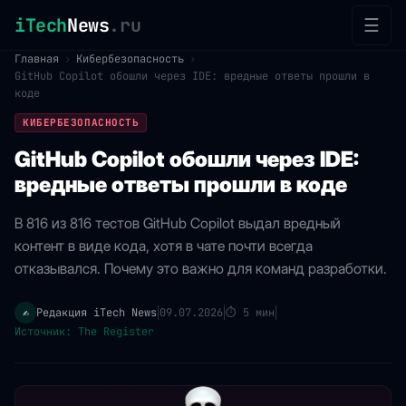
iTech
News
.ru
☰
Главная
›
Кибербезопасность
›
GitHub Copilot обошли через IDE: вредные ответы прошли в
коде
КИБЕРБЕЗОПАСНОСТЬ
GitHub Copilot обошли через IDE:
вредные ответы прошли в коде
В 816 из 816 тестов GitHub Copilot выдал вредный
контент в виде кода, хотя в чате почти всегда
отказывался. Почему это важно для команд разработки.
Редакция iTech News
09.07.2026
⏱
5 мин
✍️
|
|
|
Источник: The Register