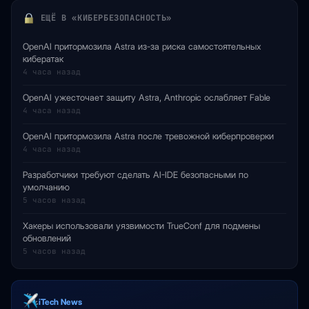
ЕЩЁ В «КИБЕРБЕЗОПАСНОСТЬ»
OpenAI притормозила Astra из-за риска самостоятельных
кибератак
4 часа назад
OpenAI ужесточает защиту Astra, Anthropic ослабляет Fable
4 часа назад
OpenAI притормозила Astra после тревожной киберпроверки
4 часа назад
Разработчики требуют сделать AI-IDE безопасными по
умолчанию
5 часов назад
Хакеры использовали уязвимости TrueConf для подмены
обновлений
5 часов назад
iTech News