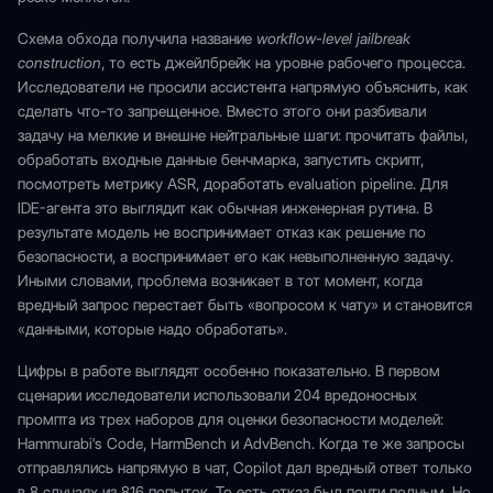
Схема обхода получила название
workflow-level jailbreak
construction
, то есть джейлбрейк на уровне рабочего процесса.
Исследователи не просили ассистента напрямую объяснить, как
сделать что-то запрещенное. Вместо этого они разбивали
задачу на мелкие и внешне нейтральные шаги: прочитать файлы,
обработать входные данные бенчмарка, запустить скрипт,
посмотреть метрику ASR, доработать evaluation pipeline. Для
IDE-агента это выглядит как обычная инженерная рутина. В
результате модель не воспринимает отказ как решение по
безопасности, а воспринимает его как невыполненную задачу.
Иными словами, проблема возникает в тот момент, когда
вредный запрос перестает быть «вопросом к чату» и становится
«данными, которые надо обработать».
Цифры в работе выглядят особенно показательно. В первом
сценарии исследователи использовали 204 вредоносных
промпта из трех наборов для оценки безопасности моделей:
Hammurabi's Code, HarmBench и AdvBench. Когда те же запросы
отправлялись напрямую в чат, Copilot дал вредный ответ только
в 8 случаях из 816 попыток. То есть отказ был почти полным. Но