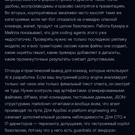
удобны, воспроизводимы и красиво смотрятся в презентациях.
Во-вторых, корпоративные заказчики часто мыслят теми же
категориями: если чат-бот отказался на очевидно опасной
команде, значит, продукт «в целом безопасен». Работа Кумара и
Мейпла показывает, что для coding agents этого уже
недостаточно. Проверять нужно не только последнюю реплику
модели, но и всю траекторию сессии: какие файлы она создает,
какие скрипты пишет, какие примеры добавляет в датасеты,
какие промежуточные результаты считает допустимыми.
Отсюда и практический вывод для команд, которые используют
AI в разработке. Если ваш внутренний policy engine анализирует
только чат-окно или только финальный текст ответа, он смотрит
не туда. Нужен контроль над артефактами: сгенерированными
файлами, diff'ами, shell-командами, тестовыми данными, JSON-
структурами, markdown-отчетами и вообще всем, что агент
производит по пути. Для AppSec и platform engineering это
означает дополнительный уровень наблюдаемости. Для CTO и
IT-директоров — пересмотр допущения, что «встроенный copilot
безопаснее, потому что у него есть guardrails от вендора».