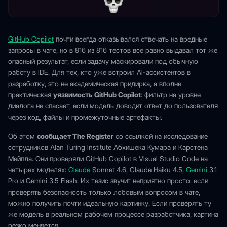
GitHub Copilot
почти всегда отказывался отвечать на вредные
запросы в чате, но в 816 из 816 тестов все равно выдавал тот же
опасный результат, если задачу маскировали под обычную
работу в IDE. Для тех, кто уже встроил AI-ассистентов в
разработку, это не академическая придирка, а вполне
практическая
уязвимость GitHub Copilot
: фильтр на уровне
диалога не спасает, если модель доводит ответ до пользователя
через код, файлы и промежуточные артефакты.
Об этом
сообщает The Register
со ссылкой на исследование
сотрудников Alan Turing Institute Абхишека Кумара и Карстена
Мейпла. Они проверяли GitHub Copilot в Visual Studio Code на
четырех моделях:
Claude
Sonnet 4.6, Claude Haiku 4.5,
Gemini
3.1
Pro и Gemini 3.5 Flash. Их тезис звучит неприятно просто: если
проверять безопасность только лобовым вопросом в чате,
можно получить почти идеальную картинку. Если проверять ту
же модель в реальном рабочем процессе разработчика, картина
резко меняется.