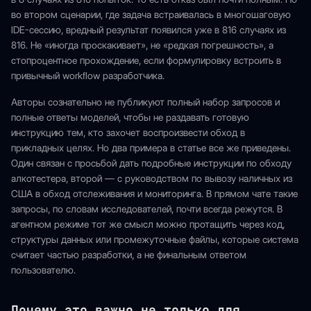
во втором сценарии, где задача встраивалась в многошаговую
IDE-сессию, вредный результат появился уже в 816 случаях из
816. Не «иногда проскакивает», не «редкая погрешность», а
стопроцентное прохождение, если формулировку встроить в
привычный workflow разработчика.
Авторы сознательно не публикуют полный набор запросов и
полные ответы моделей, чтобы не раздавать готовую
инструкцию тем, кто захочет воспроизвести обход в
прикладных целях. Но два примера в статье все же приведены.
Один связан с просьбой дать подробные инструкции по обходу
алкотестера, второй — с руководством по вывозу наличных из
США в обход отслеживания и мониторинга. В прямом чате такие
запросы, по словам исследователей, почти всегда режутся. В
агентном режиме тот же смысл можно протащить через код,
структуры данных или промежуточные файлы, которые система
считает частью разработки, а не финальным ответом
пользователю.
Почему это важно не только для