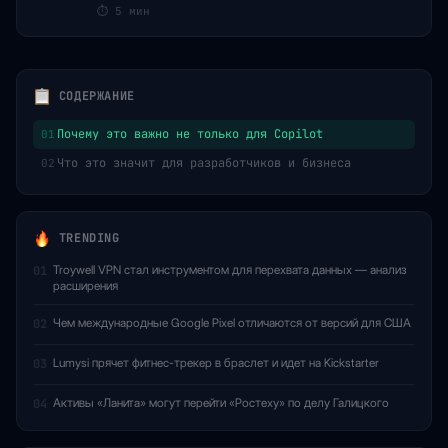
⏱
5 мин
СОДЕРЖАНИЕ
Почему это важно не только для Copilot
01
Что это значит для разработчиков и бизнеса
02
TRENDING
Troywell VPN стал инструментом для перехвата данных — анализ
01
расширения
Чем международные Google Pixel отличаются от версий для США
02
Lumysi прячет фитнес-трекер в браслет и идет на Kickstarter
03
Активы «Ланита» могут перейти «Ростеху» по делу Галицкого
04