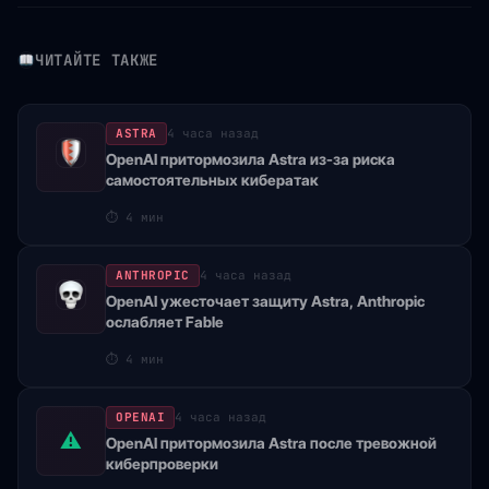
ЧИТАЙТЕ ТАКЖЕ
ASTRA
4 часа назад
OpenAI притормозила Astra из-за риска
самостоятельных кибератак
⏱
4 мин
ANTHROPIC
4 часа назад
OpenAI ужесточает защиту Astra, Anthropic
ослабляет Fable
⏱
4 мин
OPENAI
4 часа назад
⚠
OpenAI притормозила Astra после тревожной
киберпроверки