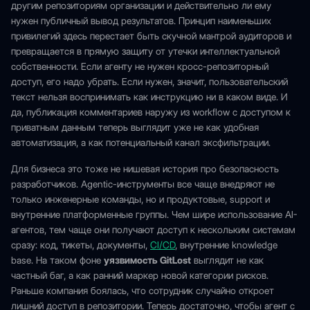
другим репозиториям организации и действительно ли ему
нужен публичный вывод результатов. Принцип наименьших
привилегий здесь перестает быть скучной мантрой аудиторов и
превращается в прямую защиту от утечки интеллектуальной
собственности. Если агенту не нужен кросс-репозиторный
доступ, его надо убрать. Если нужен, значит, пользовательский
текст нельзя воспринимать как инструкцию ни в каком виде. И
да, публикация комментариев наружу из workflow с доступом к
приватным данным теперь выглядит уже не как удобная
автоматизация, а как потенциальный канал эксфильтрации.
Для бизнеса это тоже не нишевая история про безопасность
разработчиков. Agentic-инструменты все чаще внедряют не
только инженерные команды, но и продуктовые, support и
внутренние платформенные группы. Чем шире использование AI-
агентов, тем чаще они получают доступ к нескольким системам
сразу: код, тикеты, документы,
CI/CD
, внутренние knowledge
base. На таком фоне
уязвимость GitLost
выглядит не как
частный баг, а как ранний маркер новой категории рисков.
Раньше компания боялась, что сотрудник случайно откроет
лишний доступ в репозитории. Теперь достаточно, чтобы агент с