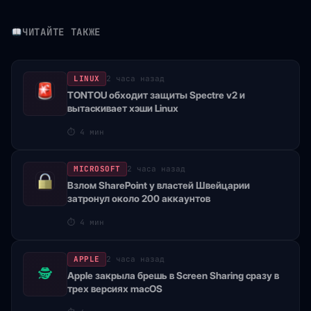
ЧИТАЙТЕ ТАКЖЕ
LINUX
2 часа назад
TONTOU обходит защиты Spectre v2 и
вытаскивает хэши Linux
⏱
4 мин
MICROSOFT
2 часа назад
Взлом SharePoint у властей Швейцарии
затронул около 200 аккаунтов
⏱
4 мин
APPLE
2 часа назад
🕵
Apple закрыла брешь в Screen Sharing сразу в
трех версиях macOS