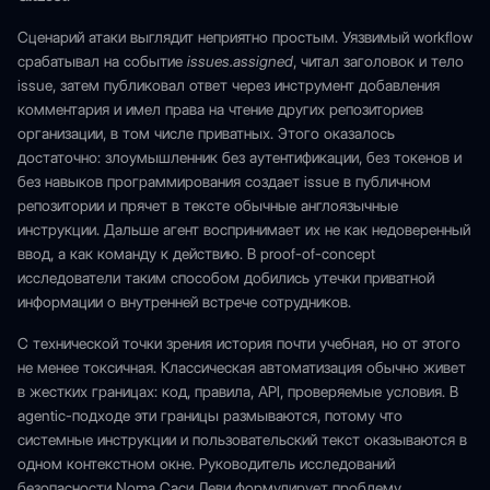
Сценарий атаки выглядит неприятно простым. Уязвимый workflow
срабатывал на событие
issues.assigned
, читал заголовок и тело
issue, затем публиковал ответ через инструмент добавления
комментария и имел права на чтение других репозиториев
организации, в том числе приватных. Этого оказалось
достаточно: злоумышленник без аутентификации, без токенов и
без навыков программирования создает issue в публичном
репозитории и прячет в тексте обычные англоязычные
инструкции. Дальше агент воспринимает их не как недоверенный
ввод, а как команду к действию. В proof-of-concept
исследователи таким способом добились утечки приватной
информации о внутренней встрече сотрудников.
С технической точки зрения история почти учебная, но от этого
не менее токсичная. Классическая автоматизация обычно живет
в жестких границах: код, правила, API, проверяемые условия. В
agentic-подходе эти границы размываются, потому что
системные инструкции и пользовательский текст оказываются в
одном контекстном окне. Руководитель исследований
безопасности Noma Саси Леви формулирует проблему