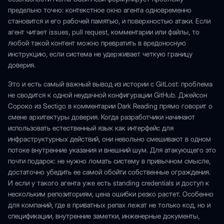
предельно точно: контекстное окно агента одновременно
становится и его рабочей памятью, и поверхностью атаки. Если
агент читает issues, pull request, комментарии или файлы, то
любой такой контент можно превратить в вредоносную
инструкцию, если система не удерживает четкую границу
доверия.
Это и есть самый важный вывод из истории с GitLost: проблема
не сводится к одной неудачной конфигурации GitHub. Джейсон
Сороко из Sectigo в комментарии Dark Reading прямо говорит о
смене архитектуры доверия. Когда разработчики начинают
использовать естественный язык как интерфейс для
инфраструктурных действий, они невольно смешивают в одном
потоке внутренние указания и внешний шум. Для атакующего это
почти подарок: не нужно ломать систему в привычном смысле,
достаточно убедить ее самой обойти собственные ограждения.
И если у такого агента уже есть standing credentials и доступ к
нескольким репозиториям, цена ошибки резко растет. Особенно
для компаний, где в приватных репах лежат не только код, но и
спецификации, внутренние заметки, инженерные документы,