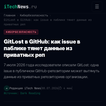
iTech
News
.ru
☰
Главная
›
Кибербезопасность
›
GitLost в GitHub: как issue в паблике тянет данные из
приватных реп
КИБЕРБЕЗОПАСНОСТЬ
GitLost в GitHub: как issue в
паблике тянет данные из
приватных реп
7 июля 2026 года исследователи описали GitLost: одна
issue в публичном GitHub-репозитории может вытянуть
данные из приватных репозиториев организации.
Редакция iTech News
08.07.2026
⏱
4 мин
✍️
|
|
|
Источник: Dark Reading