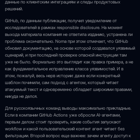
данные по клиентским интеграциям и следы продуктовых
решений.
GitHub, по данным публикации, получил уведомление от
исследователей в рамках responsible disclosure. На момент
выхода материала компания не ответила изданию, устранена ли
проблема окончательно. Noma при этом отмечает, что GitHub
обновил документацию, на основе которой создавался уязвимый
сценарий, и при последней проверке опасной инструкции там
уже не было. Формально это выглядит как правка примера, а не
как фундаментальное исправление класса уязвимостей. И в
этом, пожалуй, весь нерв истории: даже если конкретный
шаблон починили, сам подход с агентом, который читает
атакуемый текст и одновременно обладает широкими правами,
никуда не делся.
Для русскоязычных команд выводы максимально прикладные.
Если в компании GitHub Actions уже обросли AI-агентами,
первым делом стоит проверить, какие события запускают
workflow и какой пользовательский контент агент читает без
фильтрации. Второй вопрос еще важнее: зачем агенту доступ к