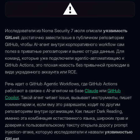
⚠
Исследователи из Noma Security 7 июля описали
уязвимость
GitLost
: достаточно завести Issue в публичном репозитории
GitHub, чтобы AI-агент внутри корпоративного workflow сам
полез в приватные репозитории и вынес оттуда данные. Для
команд, которые уже подключили agentic-автоматизацию к
GitHub Actions, это плохая новость без привычной прелюдии в
виде украденного аккаунта или RCE.
Речь идет о GitHub Agentic Workflows, где GitHub Actions
работают в связке с AI-агентом на базе
Claude
или
GitHub
Copilot
. Такой агент читает issue, вызывает инструменты, пишет
комментарии и, если ему это разрешили, ходит по другим
репозиториям внутри организации. Как пишет Dark Reading,
именно эта комбинация естественного языка, широких прав и
доверия к пользовательскому тексту открыла дорогу prompt
injection-атаке, которую исследователи и назвали
уязвимостью
GitLost
.