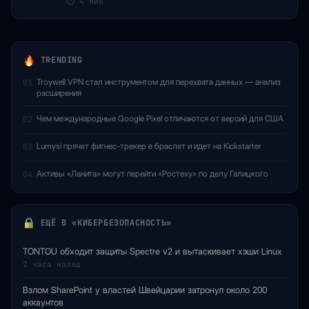
⏱
4 мин
TRENDING
Troywell VPN стал инструментом для перехвата данных — анализ
01
расширения
Чем международные Google Pixel отличаются от версий для США
02
Lumysi прячет фитнес-трекер в браслет и идет на Kickstarter
03
Активы «Ланита» могут перейти «Ростеху» по делу Галицкого
04
ЕЩЁ В «КИБЕРБЕЗОПАСНОСТЬ»
TONTOU обходит защиты Spectre v2 и вытаскивает хэши Linux
2 часа назад
Взлом SharePoint у властей Швейцарии затронул около 200
аккаунтов