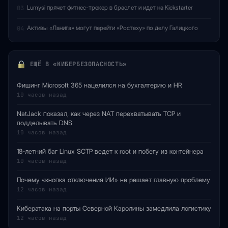
Lumysi прячет фитнес-трекер в браслет и идет на Kickstarter
03
Активы «Ланита» могут перейти «Ростеху» по делу Галицкого
04
ЕЩЁ В «КИБЕРБЕЗОПАСНОСТЬ»
Фишинг Microsoft 365 нацелился на бухгалтерию и HR
10 часов назад
NatJack показал, как через NAT перехватывать TCP и
подделывать DNS
10 часов назад
18-летний баг Linux SCTP ведет к root и побегу из контейнера
10 часов назад
Почему «кнопка отключения ИИ» не решает главную проблему
12 часов назад
Кибератака на порты Северной Каролины замедлила логистику
12 часов назад