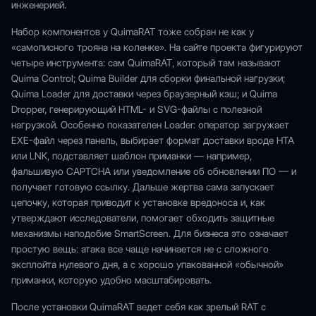
инженерией.
Набор компонентов у QuimaRAT тоже собран не как у
«самописного трояна на коленке». На сайте проекта фигурируют
четыре инструмента: сам QuimaRAT, который там называют
Quima Control; Quima Builder для сборки финальной нагрузки;
Quima Loader для доставки через браузерный кэш; и Quima
Dropper, генерирующий HTML- и SVG-файлы с полезной
нагрузкой. Особенно показателен Loader: оператор загружает
EXE-файл через панель, выбирает формат доставки вроде HTA
или LNK, подставляет шаблон приманки — например,
фальшивую CAPTCHA или уведомление об обновлении ПО — и
получает готовую ссылку. Дальше жертва сама запускает
цепочку, которая приводит к установке вредоноса и, как
утверждают исследователи, помогает обходить защитные
механизмы наподобие SmartScreen. Для бизнеса это означает
простую вещь: атака все чаще начинается не с сложного
эксплойта нулевого дня, а с хорошо упакованной «обычной»
приманки, которую удобно масштабировать.
После установки QuimaRAT ведет себя как зрелый RAT с