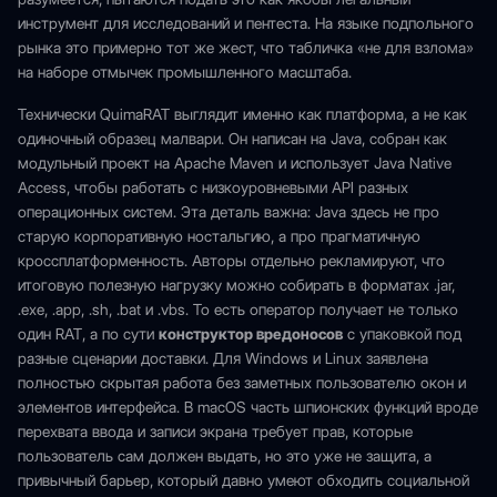
инструмент для исследований и пентеста. На языке подпольного
рынка это примерно тот же жест, что табличка «не для взлома»
на наборе отмычек промышленного масштаба.
Технически QuimaRAT выглядит именно как платформа, а не как
одиночный образец малвари. Он написан на Java, собран как
модульный проект на Apache Maven и использует Java Native
Access, чтобы работать с низкоуровневыми API разных
операционных систем. Эта деталь важна: Java здесь не про
старую корпоративную ностальгию, а про прагматичную
кроссплатформенность. Авторы отдельно рекламируют, что
итоговую полезную нагрузку можно собирать в форматах .jar,
.exe, .app, .sh, .bat и .vbs. То есть оператор получает не только
один RAT, а по сути
конструктор вредоносов
с упаковкой под
разные сценарии доставки. Для Windows и Linux заявлена
полностью скрытая работа без заметных пользователю окон и
элементов интерфейса. В macOS часть шпионских функций вроде
перехвата ввода и записи экрана требует прав, которые
пользователь сам должен выдать, но это уже не защита, а
привычный барьер, который давно умеют обходить социальной