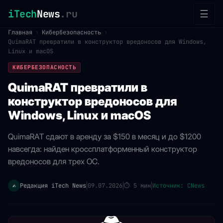
iTech
News
.ru
☰
Главная
›
Кибербезопасность
›
QuimaRAT превратили в конструктор вредоносов для Windows,
Linux и macOS
КИБЕРБЕЗОПАСНОСТЬ
QuimaRAT превратили в
конструктор вредоносов для
Windows, Linux и macOS
QuimaRAT сдают в аренду за $150 в месяц и до $1200
навсегда: найден кроссплатформенный конструктор
вредоносов для трех ОС.
Редакция iTech News
09.07.2026
⏱
5 мин
Источник: CNews
✍️
|
|
|