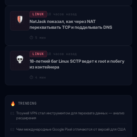
LINUX
10 часов назад
NatJack показал, как через NAT
перехватывать TCP и подделывать DNS
⏱
5 мин
LINUX
10 часов назад
18-летний баг Linux SCTP ведет к root и побегу
из контейнера
⏱
4 мин
TRENDING
Troywell VPN стал инструментом для перехвата данных — анализ
01
расширения
Чем международные Google Pixel отличаются от версий для США
02