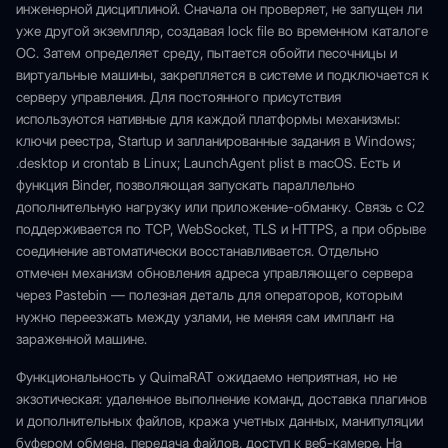
инженерной дисциплиной. Сначала он проверяет, не запущен ли
уже другой экземпляр, создавая lock file во временном каталоге
ОС. Затем определяет среду, пытается обойти песочницы и
виртуальные машины, закрепляется в системе и подключается к
серверу управления. Для постоянного присутствия
используются нативные для каждой платформы механизмы:
ключи реестра, Startup и запланированные задания в Windows;
.desktop и crontab в Linux; LaunchAgent plist в macOS. Есть и
функция Binder, позволяющая запускать параллельно
дополнительную нагрузку или приложение-обманку. Связь с C2
поддерживается по TCP, WebSocket, TLS и HTTPS, а при обрыве
соединение автоматически восстанавливается. Отдельно
отмечен механизм обновления адреса управляющего сервера
через Pastebin — полезная деталь для операторов, которым
нужно переезжать между узлами, не меняя сам имплант на
зараженной машине.
Функциональность у QuimaRAT ожидаемо неприятная, но не
экзотическая: удаленное выполнение команд, доставка плагинов
и дополнительных файлов, кража учетных данных, манипуляции
буфером обмена, передача файлов, доступ к веб-камере. На