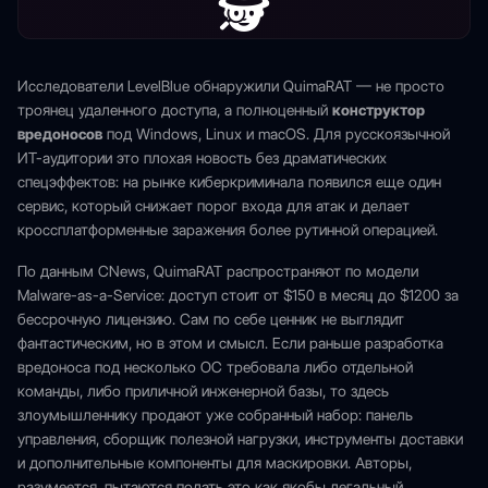
🕵
Исследователи LevelBlue обнаружили QuimaRAT — не просто
троянец удаленного доступа, а полноценный
конструктор
вредоносов
под Windows, Linux и macOS. Для русскоязычной
ИТ-аудитории это плохая новость без драматических
спецэффектов: на рынке киберкриминала появился еще один
сервис, который снижает порог входа для атак и делает
кроссплатформенные заражения более рутинной операцией.
По данным CNews, QuimaRAT распространяют по модели
Malware-as-a-Service: доступ стоит от $150 в месяц до $1200 за
бессрочную лицензию. Сам по себе ценник не выглядит
фантастическим, но в этом и смысл. Если раньше разработка
вредоноса под несколько ОС требовала либо отдельной
команды, либо приличной инженерной базы, то здесь
злоумышленнику продают уже собранный набор: панель
управления, сборщик полезной нагрузки, инструменты доставки
и дополнительные компоненты для маскировки. Авторы,
разумеется, пытаются подать это как якобы легальный