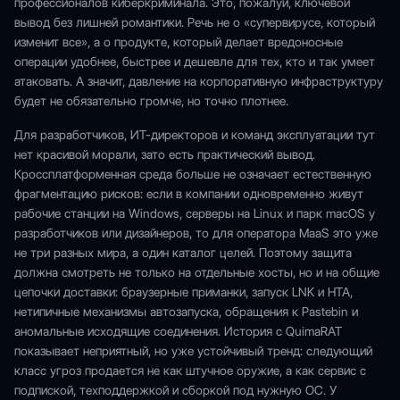
профессионалов киберкриминала. Это, пожалуй, ключевой
вывод без лишней романтики. Речь не о «супервирусе, который
изменит все», а о продукте, который делает вредоносные
операции удобнее, быстрее и дешевле для тех, кто и так умеет
атаковать. А значит, давление на корпоративную инфраструктуру
будет не обязательно громче, но точно плотнее.
Для разработчиков, ИТ-директоров и команд эксплуатации тут
нет красивой морали, зато есть практический вывод.
Кроссплатформенная среда больше не означает естественную
фрагментацию рисков: если в компании одновременно живут
рабочие станции на Windows, серверы на Linux и парк macOS у
разработчиков или дизайнеров, то для оператора MaaS это уже
не три разных мира, а один каталог целей. Поэтому защита
должна смотреть не только на отдельные хосты, но и на общие
цепочки доставки: браузерные приманки, запуск LNK и HTA,
нетипичные механизмы автозапуска, обращения к Pastebin и
аномальные исходящие соединения. История с QuimaRAT
показывает неприятный, но уже устойчивый тренд: следующий
класс угроз продается не как штучное оружие, а как сервис с
подпиской, техподдержкой и сборкой под нужную ОС. У