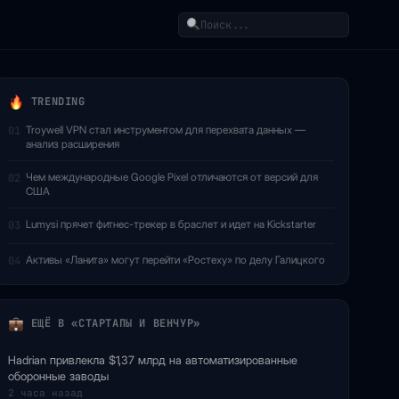
Поиск
TRENDING
Troywell VPN стал инструментом для перехвата данных —
01
анализ расширения
Чем международные Google Pixel отличаются от версий для
02
США
Lumysi прячет фитнес-трекер в браслет и идет на Kickstarter
03
Активы «Ланита» могут перейти «Ростеху» по делу Галицкого
04
ЕЩЁ В «СТАРТАПЫ И ВЕНЧУР»
Hadrian привлекла $1,37 млрд на автоматизированные
оборонные заводы
2 часа назад