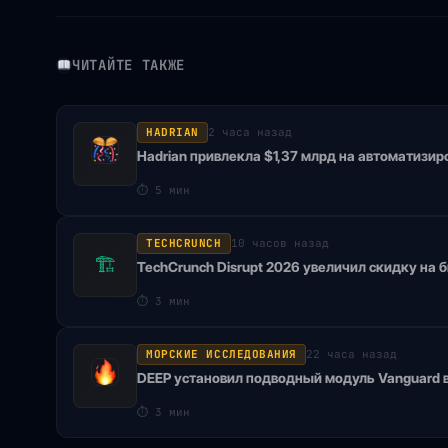
ЧИТАЙТЕ ТАКЖЕ
HADRIAN
2 часа назад
Hadrian привлекла $1,37 млрд на автоматизи
⏱
5 мин
TECHCRUNCH
10 часов назад
🏗
TechCrunch Disrupt 2026 увеличил скидку на 
⏱
3 мин
МОРСКИЕ ИССЛЕДОВАНИЯ
22 часа назад
DEEP установил подводный модуль Vanguard 
⏱
3 мин