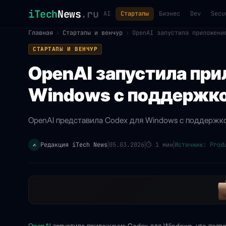
iTech
News
.ru
AI
Стартапы
Бизнес
Dev
Secu
Главная
›
Стартапы и венчур
›
OpenAI запустила приложени
СТАРТАПЫ И ВЕНЧУР
OpenAI запустила при
Windows с поддержко
OpenAI представила Codex для Windows с поддержкой
Редакция iTech News
05.03.2026
⏱
1 мин
Источник: Prod
✍️
|
|
|