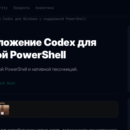
rity
Продукты
Аналитика
е Codex для Windows с поддержкой PowerShell
ложение Codex для
й PowerShell
 PowerShell и нативной песочницей.
uct Hunt