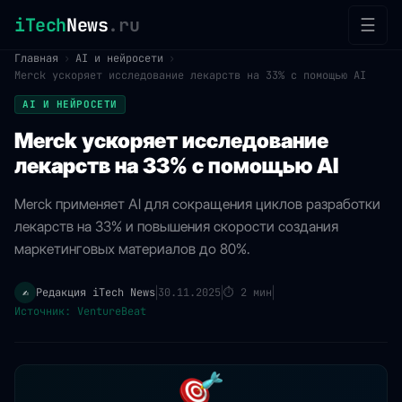
iTech
News
.ru
☰
Главная
›
AI и нейросети
›
Merck ускоряет исследование лекарств на 33% с помощью AI
AI И НЕЙРОСЕТИ
Merck ускоряет исследование
лекарств на 33% с помощью AI
Merck применяет AI для сокращения циклов разработки
лекарств на 33% и повышения скорости создания
маркетинговых материалов до 80%.
Редакция iTech News
30.11.2025
⏱
2 мин
✍️
|
|
|
Источник: VentureBeat