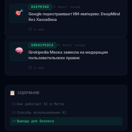
DEEPMIND
29 минут назад
Google перестраивает ИИ-империю: DeepMind
без Хассабиса
⏱
4 мин
GROKIPEDIA
55 минут назад
Grokipedia Маска зависла на модерации
пользовательских правок
⏱
4 мин
СОДЕРЖАНИЕ
Как работает AI в Merck
01
Способы использования AI
02
Выводы для бизнеса
03