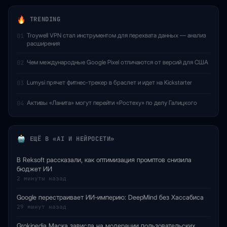
TRENDING
Troywell VPN стал инструментом для перехвата данных — анализ
01
расширения
Чем международные Google Pixel отличаются от версий для США
02
Lumysi прячет фитнес-трекер в браслет и идет на Kickstarter
03
Активы «Ланита» могут перейти «Ростеху» по делу Галицкого
04
ЕЩЁ В «AI И НЕЙРОСЕТИ»
В Reksoft рассказали, как оптимизация промптов снизила
бюджет ИИ
2 минуты назад
Google перестраивает ИИ-империю: DeepMind без Хассабиса
29 минут назад
Grokipedia Маска зависла на модерации пользовательских