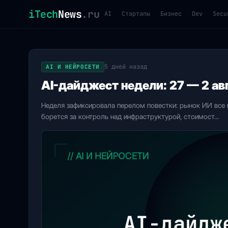
iTech
News
.ru
AI
Стартапы
Бизнес
Dev
Secu
iTech News — IT-новости: AI,
5 дней назад
AI И НЕЙРОСЕТИ
AI-дайджест недели: 27 — 2 ав
Неделя зафиксировала перелом повестки: рынок ИИ все
борется за контроль над инфраструктурой, стоимост...