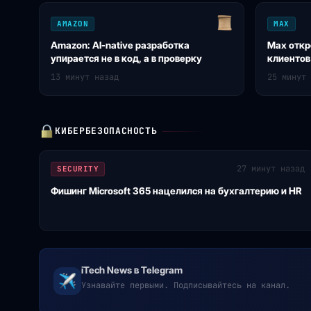
AMAZON
MAX
Amazon: AI-native разработка
Max откр
упирается не в код, а в проверку
клиенто
13 минут назад
25 минут 
КИБЕРБЕЗОПАСНОСТЬ
27 минут назад
SECURITY
Фишинг Microsoft 365 нацелился на бухгалтерию и HR
iTech News в Telegram
Узнавайте первыми. Подписывайтесь на канал.