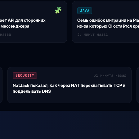
JAVA
оет API для сторонних
Семь ошибок миграции на Pla
в мессенджера
из-за которых CI остаётся к
назад
35 минут назад
31 минута назад
SECURITY
NatJack показал, как через NAT перехватывать TCP и
подделывать DNS