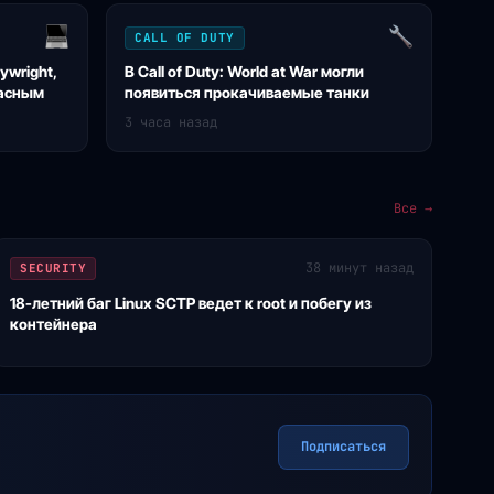
CALL OF DUTY
ywright,
В Call of Duty: World at War могли
расным
появиться прокачиваемые танки
3 часа назад
Все →
38 минут назад
SECURITY
18-летний баг Linux SCTP ведет к root и побегу из
контейнера
Подписаться