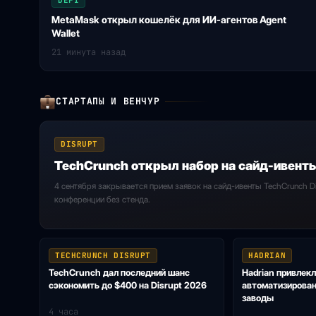
DEFI
MetaMask открыл кошелёк для ИИ-агентов Agent
Wallet
21 минута назад
СТАРТАПЫ И ВЕНЧУР
DISRUPT
TechCrunch открыл набор на сайд-ивенты
4 сентября закрывается прием заявок на сайд-ивенты TechCrunch D
конференции без стенда.
TECHCRUNCH DISRUPT
HADRIAN
TechCrunch дал последний шанс
Hadrian привлекл
сэкономить до $400 на Disrupt 2026
автоматизирова
заводы
4 часа