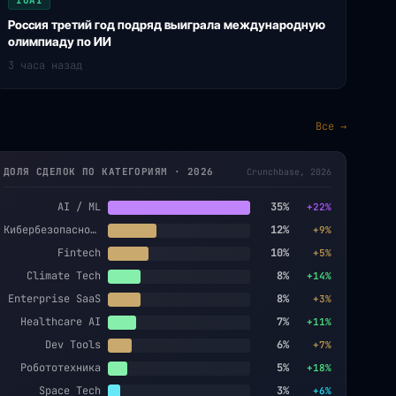
IOAI
Россия третий год подряд выиграла международную
олимпиаду по ИИ
3 часа назад
Все →
ДОЛЯ СДЕЛОК ПО КАТЕГОРИЯМ · 2026
Crunchbase, 2026
AI / ML
35%
+22%
Кибербезопасность
12%
+9%
Fintech
10%
+5%
Climate Tech
8%
+14%
Enterprise SaaS
8%
+3%
Healthcare AI
7%
+11%
Dev Tools
6%
+7%
Робототехника
5%
+18%
Space Tech
3%
+6%