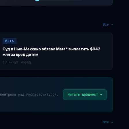
Все →
META
Суд в Нью-Мексико обязал Meta* выплатить $942
млн за вред детям
18 минут назад
контроль над инфраструктурой,
Читать дайджест →
Все →