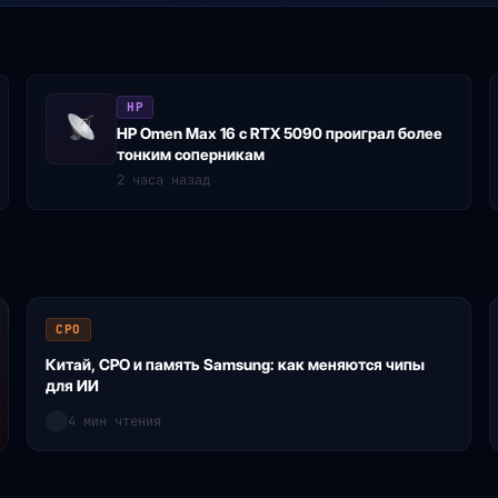
HP
HP Omen Max 16 с RTX 5090 проиграл более
тонким соперникам
2 часа назад
CPO
Китай, CPO и память Samsung: как меняются чипы
для ИИ
4 мин чтения