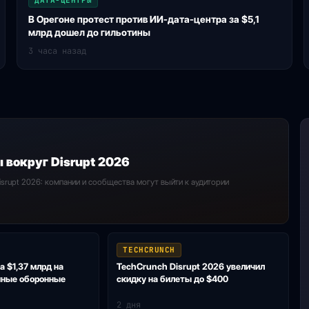
ДАТА-ЦЕНТРЫ
В Орегоне протест против ИИ-дата-центра за $5,1
млрд дошел до гильотины
3 часа назад
 вокруг Disrupt 2026
isrupt 2026: компании и сообщества могут выйти к аудитории
TECHCRUNCH
а $1,37 млрд на
TechCrunch Disrupt 2026 увеличил
нные оборонные
скидку на билеты до $400
2 дня