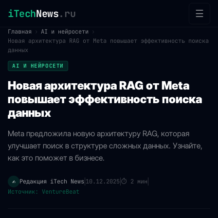
iTech
News
.ru
☰
Главная
›
AI и нейросети
›
Новая архитектура RAG от Meta повышает эффективность поиска
данных
AI И НЕЙРОСЕТИ
Новая архитектура RAG от Meta
повышает эффективность поиска
данных
Meta предложила новую архитектуру RAG, которая
улучшает поиск в структуре сложных данных. Узнайте,
как это поможет в бизнесе.
Редакция iTech News
10.12.2025
⏱
2 мин
✍️
|
|
|
Источник: VentureBeat