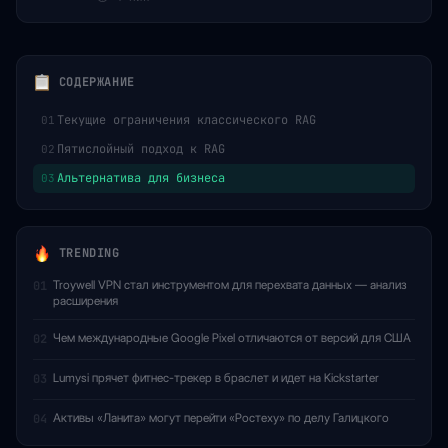
СОДЕРЖАНИЕ
Текущие ограничения классического RAG
01
Пятислойный подход к RAG
02
Альтернатива для бизнеса
03
TRENDING
Troywell VPN стал инструментом для перехвата данных — анализ
01
расширения
Чем международные Google Pixel отличаются от версий для США
02
Lumysi прячет фитнес-трекер в браслет и идет на Kickstarter
03
Активы «Ланита» могут перейти «Ростеху» по делу Галицкого
04