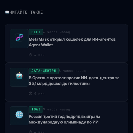
ЧИТАЙТЕ ТАКЖЕ
DEFI
6 часов назад
MetaMask открыл кошелёк для ИИ-агентов
Agent Wallet
⏱
4 мин
ДАТА-ЦЕНТРЫ
8 часов назад
В Орегоне протест против ИИ-дата-центра за
$5,1 млрд дошел до гильотины
⏱
4 мин
IOAI
9 часов назад
Россия третий год подряд выиграла
международную олимпиаду по ИИ
⏱
4 мин