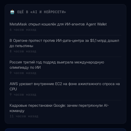
ЕЩЁ В «AI И НЕЙРОСЕТИ»
MetaMask открыл кошелёк для ИИ-агентов Agent Wallet
6 часов назад
В Орегоне протест против ИИ-дата-центра за $5,1 млрд дошел
до гильотины
8 часов назад
Россия третий год подряд выиграла международную
олимпиаду по ИИ
9 часов назад
AWS урезает внутренние EC2 на фоне ажиотажного спроса на
CPU
9 часов назад
Кадровые перестановки Google: зачем перетряхнули AI-
команду
11 часов назад