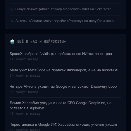
Lumysi прячет фитнес-трекер в браслет и идет на Kickstarter
03
Активы «Ланита» могут перейти «Ростеху» по делу Галицкого
04
ЕЩЁ В «AI И НЕЙРОСЕТИ»
SpaceX выбрала Nvidia для орбитальных ИИ-дата-центров
14 минут назад
Meta учит MetaCode на правках инженеров, а не на чужом AI
24 минуты назад
Четыре AI-топа уходят из Google и запускают Discovery Loop
39 минут назад
Демис Хассабис уходит с поста CEO Google DeepMind, но
остается в Alphabet
43 минуты назад
Перестановки в Google ИИ: Хассабис отходит, учёные уходят
51 минута назад