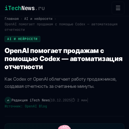
iTech
News
.ru
☰
Главная
›
AI и нейросети
›
OpenAI помогает продажам с помощью Codex — автоматизация
отчетности
AI И НЕЙРОСЕТИ
OpenAI помогает продажам с
помощью Codex — автоматизация
отчетности
Как Codex от OpenAI облегчает работу продажников,
создавая отчетность за считанные минуты.
Редакция iTech News
10.12.2025
⏱
2 мин
✍️
|
|
|
Источник: OpenAI Blog