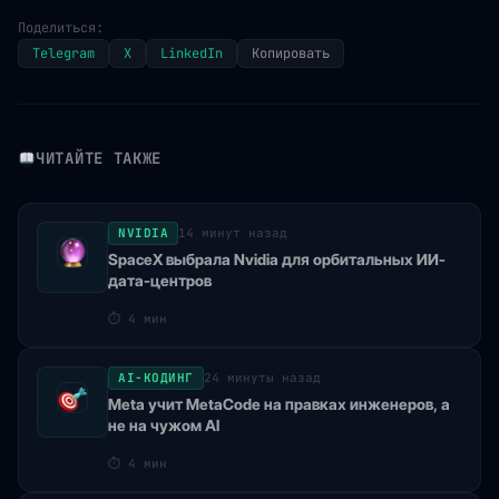
Поделиться:
Telegram
X
LinkedIn
Копировать
ЧИТАЙТЕ ТАКЖЕ
NVIDIA
14 минут назад
SpaceX выбрала Nvidia для орбитальных ИИ-
дата-центров
⏱
4 мин
AI-КОДИНГ
24 минуты назад
Meta учит MetaCode на правках инженеров, а
не на чужом AI
⏱
4 мин