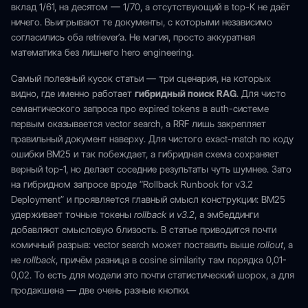
вклад 1/61, на десятом — 1/70, а отсутствующий в top-K не даёт
ничего. Выигрывают те документы, с которыми независимо
согласились оба retriever’а. Не магия, просто аккуратная
математика без лишнего hero engineering.
Самый полезный кусок статьи — три сценария, на которых
видно, где именно работает
гибридный поиск RAG
. Для чисто
семантического запроса про expired tokens в auth-системе
первым оказывается vector search, а RRF лишь закрепляет
правильный документ наверху. Для чистого exact-match по коду
ошибки BM25 и так побеждает, а гибридная схема сохраняет
верный top-1, но делает соседние результаты чуть шумнее. Зато
на гибридном запросе вроде “Rollback Runbook for v3.2
Deployment” и проявляется главный смысл конструкции: BM25
удерживает точные токены
rollback
и
v3.2
, а эмбеддинги
добавляют смысловую близость. В статье приводится почти
комичный разрыв: vector search может поставить выше
rollout
, а
не
rollback
, причём разница в cosine similarity там порядка 0,01-
0,02. То есть для модели это почти статистический шорох, а для
продакшена — две очень разные кнопки.