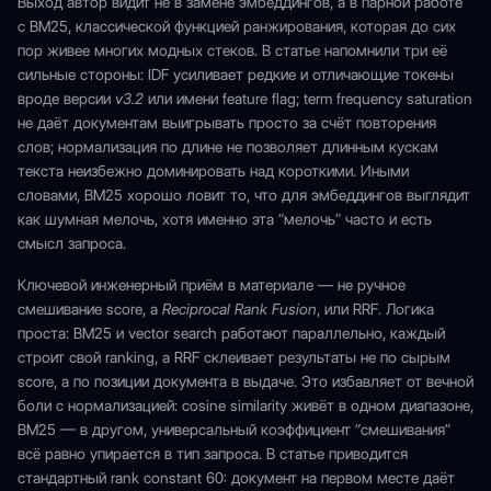
Выход автор видит не в замене эмбеддингов, а в парной работе
с BM25, классической функцией ранжирования, которая до сих
пор живее многих модных стеков. В статье напомнили три её
сильные стороны: IDF усиливает редкие и отличающие токены
вроде версии
v3.2
или имени feature flag; term frequency saturation
не даёт документам выигрывать просто за счёт повторения
слов; нормализация по длине не позволяет длинным кускам
текста неизбежно доминировать над короткими. Иными
словами, BM25 хорошо ловит то, что для эмбеддингов выглядит
как шумная мелочь, хотя именно эта “мелочь” часто и есть
смысл запроса.
Ключевой инженерный приём в материале — не ручное
смешивание score, а
Reciprocal Rank Fusion
, или RRF. Логика
проста: BM25 и vector search работают параллельно, каждый
строит свой ranking, а RRF склеивает результаты не по сырым
score, а по позиции документа в выдаче. Это избавляет от вечной
боли с нормализацией: cosine similarity живёт в одном диапазоне,
BM25 — в другом, универсальный коэффициент “смешивания”
всё равно упирается в тип запроса. В статье приводится
стандартный rank constant 60: документ на первом месте даёт