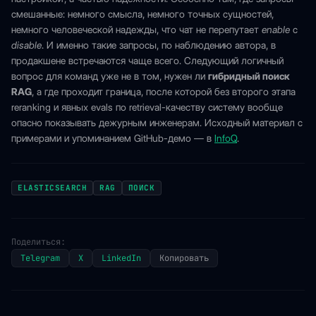
смешанные: немного смысла, немного точных сущностей,
немного человеческой надежды, что чат не перепутает
enable
с
disable
. И именно такие запросы, по наблюдению автора, в
продакшене встречаются чаще всего. Следующий логичный
вопрос для команд уже не в том, нужен ли
гибридный поиск
RAG
, а где проходит граница, после которой без второго этапа
reranking и явных evals по retrieval-качеству систему вообще
опасно показывать дежурным инженерам. Исходный материал с
примерами и упоминанием GitHub-демо — в
InfoQ
.
ELASTICSEARCH
RAG
ПОИСК
Поделиться:
Telegram
X
LinkedIn
Копировать