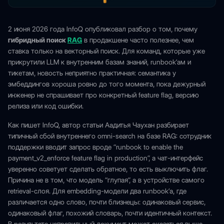
2 июня 2026 года InfoQ опубликовал разбор о том, почему
гибридный поиск
RAG
в продакшене часто полезнее, чем
ставка только на векторный поиск. Для команд, которые уже
прикрутили LLM к внутренним базам знаний, runbook’ам и
тикетам, новость неприятно практичная: семантика у
эмбеддингов хороша ровно до того момента, пока дежурный
инженер не спрашивает про конкретный feature flag, версию
релиза или код ошибки.
Как пишет InfoQ, автор статьи Аадитья Чаухан разбирает
типичный сбой внутреннего omni-search на базе RAG: сотрудник
поддержки вводит запрос вроде “runbook to enable the
payment_v2_enforce feature flag in production”, а чат-интерфейс
уверенно советует сделать обратное, то есть выключить флаг.
Причина не в том, что модель “глупая”, а в устройстве самого
retrieval-слоя. Для embedding-модели два runbook’а, где
различается одно слово, почти близнецы: одинаковый сервис,
одинаковый флаг, похожий словарь, почти идентичный контекст.