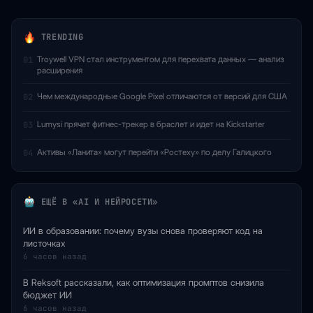
TRENDING
Troywell VPN стал инструментом для перехвата данных — анализ
01
расширения
Чем международные Google Pixel отличаются от версий для США
02
Lumysi прячет фитнес-трекер в браслет и идет на Kickstarter
03
Активы «Ланита» могут перейти «Ростеху» по делу Галицкого
04
ЕЩЁ В «AI И НЕЙРОСЕТИ»
ИИ в образовании: почему вузы снова проверяют код на
листочках
6 часов назад
В Reksoft рассказали, как оптимизация промптов снизила
бюджет ИИ
6 часов назад