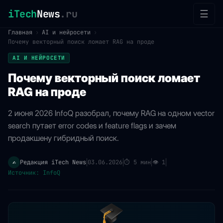
iTech
News
.ru
☰
Главная
›
AI и нейросети
›
Почему векторный поиск ломает RAG на проде
AI И НЕЙРОСЕТИ
Почему векторный поиск ломает
RAG на проде
2 июня 2026 InfoQ разобрал, почему RAG на одном vector
search путает error codes и feature flags и зачем
продакшену гибридный поиск.
Редакция iTech News
03.06.2026
⏱
5 мин
👁
1
✍️
|
|
|
|
Источник: InfoQ