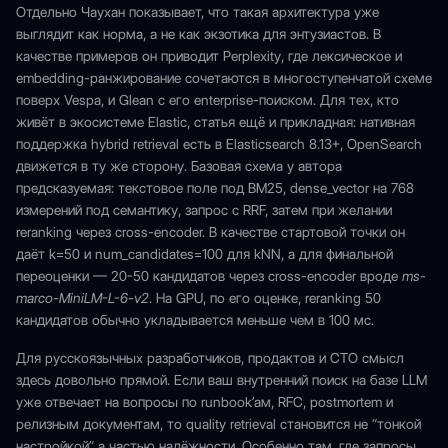
Отдельно Чаухан показывает, что такая архитектура уже
выглядит как норма, а не как экзотика для энтузиастов. В
качестве примеров он приводит Perplexity, где лексическое и
embedding-ранжирование сочетаются в многоступенчатой схеме
поверх Vespa, и Glean с его enterprise-поиском. Для тех, кто
живёт в экосистеме Elastic, статья ещё и прикладная: нативная
поддержка hybrid retrieval есть в Elasticsearch 8.13+, OpenSearch
движется в ту же сторону. Базовая схема у автора
предсказуемая: текстовое поле под BM25, dense_vector на 768
измерений под семантику, запрос с RRF, затем при желании
reranking через cross-encoder. В качестве стартовой точки он
даёт k=50 и num_candidates=100 для kNN, а для финальной
переоценки — 20-50 кандидатов через cross-encoder вроде
ms-
marco-MiniLM-L-6-v2
. На GPU, по его оценке, reranking 50
кандидатов обычно укладывается меньше чем в 100 мс.
Для русскоязычных разработчиков, продактов и CTO смысл
здесь довольно прямой. Если ваш внутренний поиск на базе LLM
уже отвечает на вопросы по runbook’ам, RFC, postmortem и
релизным документам, то quality retrieval становится не “тонкой
настройкой”, а частью надёжности. Особенно там, где запросы