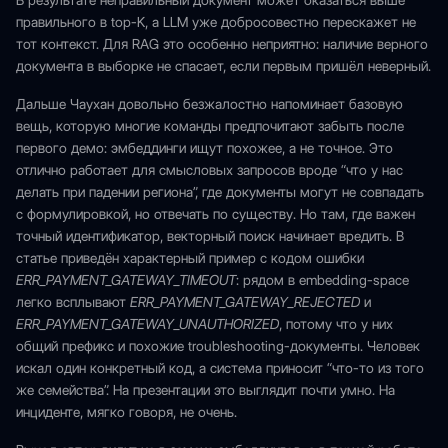
В результате неправильный документ может оказаться выше
правильного в top-K, а LLM уже добросовестно перескажет не
тот контекст. Для RAG это особенно неприятно: наличие верного
документа в выборке не спасает, если первым пришёл неверный.
Дальше Чаухан довольно безжалостно напоминает базовую
вещь, которую многие команды предпочитают забыть после
первого демо: эмбеддинги ищут похожее, а не точное. Это
отлично работает для смысловых запросов вроде “что у нас
делать при падении региона”, где документы могут не совпадать
с формулировкой, но отвечать по существу. Но там, где важен
точный идентификатор, векторный поиск начинает вредить. В
статье приведён характерный пример с кодом ошибки
ERR_PAYMENT_GATEWAY_TIMEOUT
: рядом в embedding-space
легко всплывают
ERR_PAYMENT_GATEWAY_REJECTED
и
ERR_PAYMENT_GATEWAY_UNAUTHORIZED
, потому что у них
общий префикс и похожие troubleshooting-документы. Человек
искал один конкретный код, а система приносит “что-то из того
же семейства”. На презентации это выглядит почти умно. На
инциденте, мягко говоря, не очень.