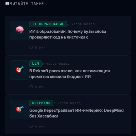
ЧИТАЙТЕ ТАКЖЕ
IT-ОБРАЗОВАНИЕ
6 часов назад
ИИ в образовании: почему вузы снова
проверяют код на листочках
⏱
5 мин
LLM
6 часов назад
В Reksoft рассказали, как оптимизация
промптов снизила бюджет ИИ
⏱
5 мин
DEEPMIND
7 часов назад
Google перестраивает ИИ-империю: DeepMind
без Хассабиса
⏱
4 мин