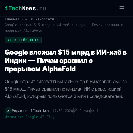
iTech
News
.ru
☰
Главная
›
AI и нейросети
›
Google вложил $15 млрд в ИИ-хаб в Индии — Пичаи сравнил с
прорывом AlphaFold
AI И НЕЙРОСЕТИ
Google вложил $15 млрд в ИИ-хаб в
Индии — Пичаи сравнил с
прорывом AlphaFold
Google строит гигаваттный ИИ-центр в Визагапатнаме за
$15 млрд. Пичаи сравнил потенциал ИИ с революцией
AlphaFold, которым пользуются 3 млн исследователей.
Редакция iTech News
19.02.2026
⏱
2 мин
👁
1
✍️
|
|
|
|
Источник: Google AI Blog