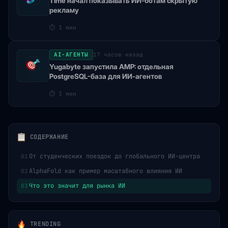
Time начал показывать ИИ-ботам скрытую
рекламу
⏱
3 мин
AI-АГЕНТЫ
17 часов назад
Yugabyte запустила AMP: отдельная
PostgreSQL-база для ИИ-агентов
⏱
3 мин
СОДЕРЖАНИЕ
От студенческих поездок до глобального ИИ-центра
01
AlphaFold как пример масштабного влияния ИИ
02
Что это значит для рынка ИИ
03
TRENDING