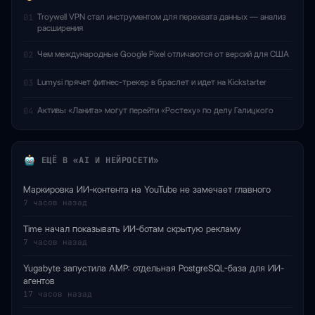
Troywell VPN стал инструментом для перехвата данных — анализ
01
расширения
Чем международные Google Pixel отличаются от версий для США
02
Lumysi прячет фитнес-трекер в браслет и идет на Kickstarter
03
Активы «Ланита» могут перейти «Ростеху» по делу Галицкого
04
ЕЩЁ В «AI И НЕЙРОСЕТИ»
Маркировка ИИ-контента на YouTube не замечает главного
7 часов назад
Time начал показывать ИИ-ботам скрытую рекламу
7 часов назад
Yugabyte запустила AMP: отдельная PostgreSQL-база для ИИ-
агентов
17 часов назад