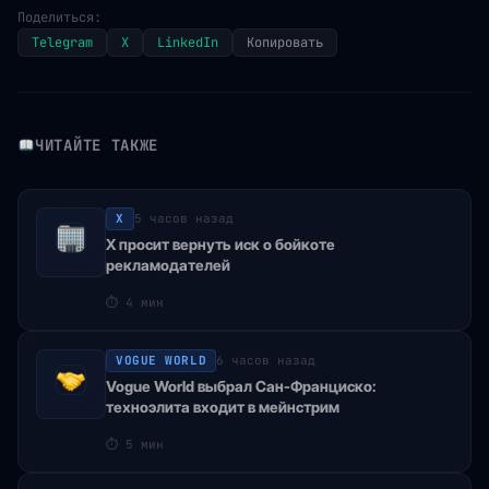
Поделиться:
Telegram
X
LinkedIn
Копировать
ЧИТАЙТЕ ТАКЖЕ
X
5 часов назад
X просит вернуть иск о бойкоте
рекламодателей
⏱
4 мин
VOGUE WORLD
6 часов назад
Vogue World выбрал Сан-Франциско:
техноэлита входит в мейнстрим
⏱
5 мин