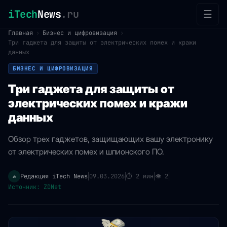
iTech
News
.ru
☰
Главная
›
Бизнес и цифровизация
›
Три гаджета для защиты от электрических помех и кражи
данных
БИЗНЕС И ЦИФРОВИЗАЦИЯ
Три гаджета для защиты от
электрических помех и кражи
данных
Обзор трех гаджетов, защищающих вашу электронику
от электрических помех и шпионского ПО.
Редакция iTech News
09.03.2026
⏱
2 мин
👁
2
✍️
|
|
|
|
Источник: ZDNet