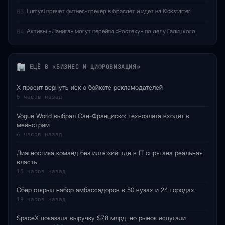
Lumysi прячет фитнес-трекер в браслет и идет на Kickstarter
03
Активы «Ланита» могут перейти «Ростеху» по делу Галицкого
04
ЕЩЁ В «БИЗНЕС И ЦИФРОВИЗАЦИЯ»
X просит вернуть иск о бойкоте рекламодателей
5 часов назад
Vogue World выбрал Сан-Франциско: техноэлита входит в
мейнстрим
6 часов назад
Диагностика команд без иллюзий: где в IT спрятана реальная
власть
15 часов назад
Сбер открыл набор амбассадоров в 50 вузах и 24 городах
18 часов назад
SpaceX показала выручку $7,8 млрд, но рынок испугали