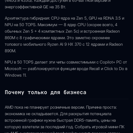
(440G и 435G). Каждый доступен в 65-ваттной версии и
энергоэффективной GE на 35 Вт.
Архитектура гибридная: CPU-ядра на Zen 5, GPU на RDNA 3.5 и
NPU на 50 TOPS. Максимум — 8 ядер CPU (скорее всего, 4
обычных Zen 5 + 4 компактных Zen 5c) и встроенная Radeon
860M с 8 графическими ядрами. Это заметно скромнее
топового мобильного Ryzen AI 9 HX 370 с 12 ядрами и Radeon
890M.
NPU в 50 TOPS делает эти чипы совместимыми с Copilot+ PC от
Microsoft — разблокируются функции вроде Recall и Click to Do в
Windows 11.
Почему только для бизнеса
AMD пока не планирует розничные версии. Причина проста:
экономика не складывается. Для раскрытия потенциала
встроенной графики нужна быстрая DDR5-память, цены на
которую взлетели за последний год. Собрать игровой мини-ПК