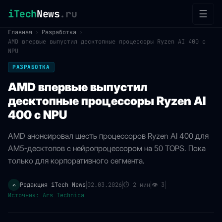
iTech
News
.ru
☰
Главная
›
Разработка
›
AMD впервые выпустил десктопные процессоры Ryzen AI 400 с
NPU
РАЗРАБОТКА
AMD впервые выпустил
десктопные процессоры Ryzen AI
400 с NPU
AMD анонсировал шесть процессоров Ryzen AI 400 для
AM5-десктопов с нейропроцессором на 50 TOPS. Пока
только для корпоративного сегмента.
Редакция iTech News
02.03.2026
⏱
2 мин
👁
3
✍️
|
|
|
|
Источник: Ars Technica