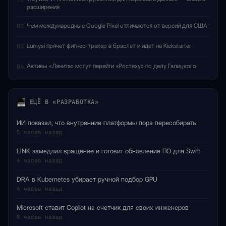
расширения
Чем международные Google Pixel отличаются от версий для США
02
Lumysi прячет фитнес-трекер в браслет и идет на Kickstarter
03
Активы «Ланита» могут перейти «Ростеху» по делу Галицкого
04
ЕЩЁ В «РАЗРАБОТКА»
ИИ показал, что внутренние платформы пора пересобирать
5 часов назад
LINK замедлил вращение и готовит обновление ПО для Swift
6 часов назад
DRA в Kubernetes убирает ручной подбор GPU
6 часов назад
Microsoft ставит Copilot на счетчик для своих инженеров
8 часов назад