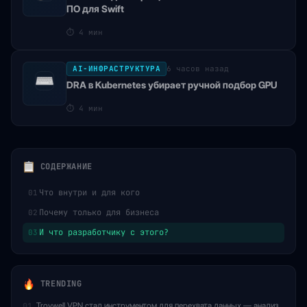
ПО для Swift
⏱
4 мин
AI-ИНФРАСТРУКТУРА
6 часов назад
DRA в Kubernetes убирает ручной подбор GPU
⏱
4 мин
СОДЕРЖАНИЕ
Что внутри и для кого
01
Почему только для бизнеса
02
И что разработчику с этого?
03
TRENDING
Troywell VPN стал инструментом для перехвата данных — анализ
01