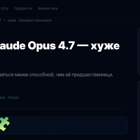
rity
Продукты
Аналитика
7 — хуже предшественника
laude Opus 4.7 — хуже
азаться менее способной, чем её предшественница.
New Stack