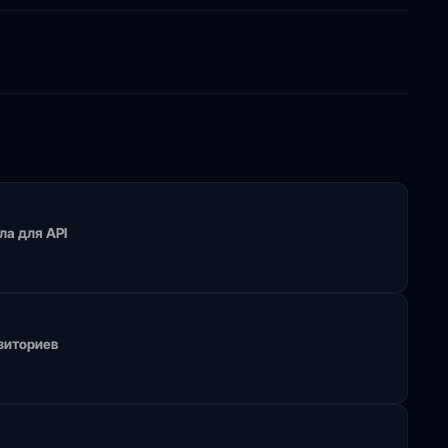
ла для API
зиториев