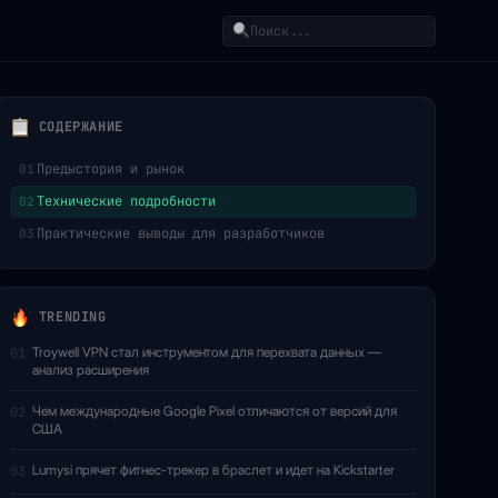
Поиск
СОДЕРЖАНИЕ
Предыстория и рынок
01
Технические подробности
02
Практические выводы для разработчиков
03
TRENDING
Troywell VPN стал инструментом для перехвата данных —
01
анализ расширения
Чем международные Google Pixel отличаются от версий для
02
США
Lumysi прячет фитнес-трекер в браслет и идет на Kickstarter
03