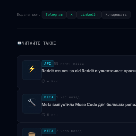
Поделиться:
Telegram
X
LinkedIn
Копировать
ЧИТАЙТЕ ТАКЖЕ
API
55 минут назад
Reddit взялся за old Reddit и ужесточает прави
⏱
4 мин
META
1 час назад
Meta выпустила Muse Code для больших репо
⏱
5 мин
META
2 часа назад