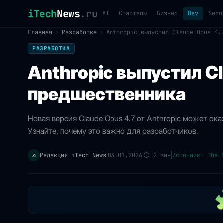
iTech
News
.ru
AI
Стартапы
Бизнес
Dev
Secu
Главная
›
Разработка
›
Anthropic выпустил Claude Opus 4.
РАЗРАБОТКА
Anthropic выпустил C
предшественника
Новая версия Claude Opus 4.7 от Anthropic может ок
Узнайте, почему это важно для разработчиков.
Редакция iTech News
03.01.2026
⏱
2 мин
Источник: The 
✍️
|
|
|