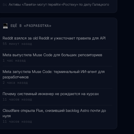
Активы «Ланита» могут перейти «Ростеху» по делу Галицкого
04
ЕЩЁ В «РАЗРАБОТКА»
Reddit взялся за old Reddit и ужесточает правила для API
55 минут назад
Meta выпустила Muse Code для больших репозиториев
1 час назад
Meta запустила Muse Code: терминальный ИИ-агент для
разработчиков
2 часа назад
Почему системный инженер не рождается на курсах
11 часов назад
Cloudflare открыла Flue, снизивший backlog Astro почти до
нуля
11 часов назад