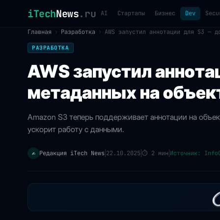
iTech
News
.ru
AI
Стартапы
Бизнес
Dev
Secu
Главная
›
Разработка
›
AWS запустил аннотации для S3 — д
РАЗРАБОТКА
AWS запустил аннотац
метаданных на объек
Amazon S3 теперь поддерживает аннотации на объект
ускорит работу с данными.
Редакция iTech News
22.10.2025
⏱
2 мин
Источник: Info
✍️
|
|
|