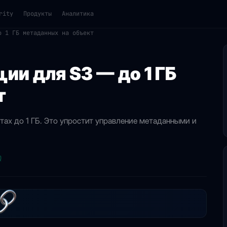
rity
Продукты
Аналитика
о 1 ГБ метаданных на объект
ии для S3 — до 1 ГБ
т
ах до 1 ГБ. Это упростит управление метаданными и
Q