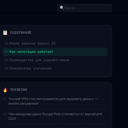
Поиск
СОДЕРЖАНИЕ
Новое решение Amazon S3
01
Как аннотации работают
02
Преимущества для разработчиков
03
Планируемые улучшения
04
TRENDING
Troywell VPN стал инструментом для перехвата данных —
01
анализ расширения
Чем международные Google Pixel отличаются от версий для
02
США