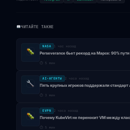
ЧИТАЙТЕ ТАКЖЕ
NASA
1 час назад
Perseverance бьет рекорд на Марсе: 90% пут
⏱
5 мин
AI-АГЕНТЫ
2 часа назад
Пять крупных игроков поддержали стандарт A
⏱
3 мин
EVPN
2 часа назад
Почему KubeVirt не переносит VM между кла
⏱
5 мин