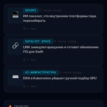
DEVOPS
12 часов назад
ИИ показал, что внутренние платформы пора
пересобирать
⏱
4 мин
KATALYST SPACE
12 часов назад
LINK замедлил вращение и готовит обновление
ПО для Swift
⏱
4 мин
AI-ИНФРАСТРУКТУРА
12 часов назад
DRA в Kubernetes убирает ручной подбор GPU
⏱
4 мин
TRENDING