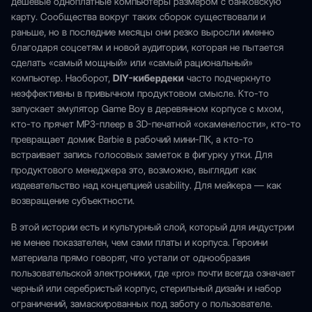
дешевые одноплатные компьютеры размером с банковскую
карту. Сообщества вокруг таких сборок существовали и
раньше, но в последние месяцы они резко выросли именно
благодаря соцсетям и новой аудитории, которая не пытается
сделать «самый мощный» или «самый рациональный»
компьютер. Наоборот,
DIY-кибердеки
часто подчеркнуто
неэффективны в привычном продуктовом смысле. Кто-то
запускает эмулятор Game Boy в деревянном корпусе с мхом,
кто-то прячет MP3-плеер в 3D-печатной «окаменелости», кто-то
превращает домик Barbie в рабочий мини-ПК, а кто-то
встраивает запись голосовых заметок в фигурку утки. Для
продуктового менеджера это, возможно, выглядит как
издевательство над концепцией usability. Для мейкера — как
возвращение субъектности.
В этой истории есть и культурный слой, который для индустрии
не менее показателен, чем сами платы и корпуса. Героини
материала прямо говорят, что устали от однообразия
пользовательской электроники, где «pro» почти всегда означает
черный или серебристый корпус, стерильный дизайн и набор
ограничений, замаскированных под заботу о пользователе.