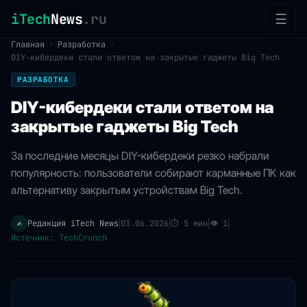
iTech
News
.ru
☰
Главная
›
Разработка
›
DIY-кибердеки стали ответом на закрытые гаджеты Big Tech
РАЗРАБОТКА
DIY-кибердеки стали ответом на
закрытые гаджеты Big Tech
За последние месяцы DIY-кибердеки резко набрали
популярность: пользователи собирают карманные ПК как
альтернативу закрытым устройствам Big Tech.
Редакция iTech News
03.06.2026
⏱
5 мин
👁
1
✍️
|
|
|
|
Источник: TechCrunch