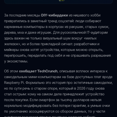
За последние месяцы
DIY-кибердеки
из нишевого хобби
превратились в заметный тренд соцсетей: люди собирают
карманные компьютеры в корпусах из ракушек, старых сумок,
дерева, мха и даже игрушек. Для русскоязычной IT-аудитории
здесь важен не только визуальный шум вокруг «милых
железок», но и более прикладной сигнал: разработчики и
мейкеры снова хотят устройства, которые можно открыть,
перепрошить, переделать под себя и не спрашивать разрешения
у экосистемы.
Об этом
сообщает TechCrunch
, описывая всплеск интереса к
самодельным мини-компьютерам на базе доступных плат вроде
Raspberry Pi. Формально это история про эстетичные самоделки,
но по сути речь о старом споре, который в 2026 году снова
стал острым: кому на самом деле принадлежит устройство
после покупки. Если смартфон за тысячу долларов нельзя
нормально модифицировать без потери гарантии, а умные очки
по умолчанию ассоциируются со сбором данных, то у части