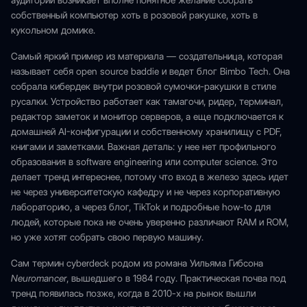
аудитории возникает вполне понятное желание собрать
собственный компьютер хоть в розовой ракушке, хоть в
кукольном домике.
Самый яркий пример из материала — создательница, которая
называет себя open source baddie и ведет блог Bimbo Tech. Она
собрала кибердек внутри розовой сумочки-ракушки в стиле
русалки. Устройство работает как тамагочи, ридер, терминал,
редактор заметок и монитор серверов, а еще подключается к
домашней AI-конфигурации и собственному хранилищу с PDF,
книгами и заметками. Важная деталь: у нее нет профильного
образования в software engineering или computer science. Это
делает тренд интереснее, потому что вход в железо здесь идет
не через университетскую кафедру и не через корпоративную
лабораторию, а через блог, TikTok и подробные how-to для
людей, которые пока не очень уверенно различают RAM и ROM,
но уже хотят собрать свою первую машину.
Сам термин cyberdeck родом из романа Уильяма Гибсона
Neuromancer
, вышедшего в 1984 году. Практическая почва под
тренд появилась позже, когда в 2010-х на рынок вышли