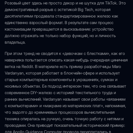
Розовый цвет здесь не просто декор и не шутка для TikTok. Это
демонстративный разрыв с эстетикой Big Tech, которая
десятилетиями продавала стандартизированное железо как
единственно взрослый формат. В результате сам процесс
кастомизации превращается в высказывание: устройство
должно отражать не только набор функций, но и личность
владельца.
При этом тренд не сводится к «девочкам с блестками», как его
наверняка попытается описать какая-нибудь очередная циничная
ветка на Reddit. В материале есть пример разработчицы Maro
Vardanyan, которая работает в блокчейн-сфере и использует
старые компьютерные компоненты в украшениях, сумках и
носимых объектах. Ее подход интересен тем, что она связывает
современное DIY-железо с историей текстильного труда и
ранних вычислений. Vardanyan называет свои работы «вязанием
с компьютерами» и «макраме из материнских плат», напоминая,
что задолго до кремниевых процессоров вычислительная
техника опиралась на ручную, очень точную работу с нитями и
проводами. Она приводит показательный исторический пример:
для Apollo Guidance Computer провода переплетались в