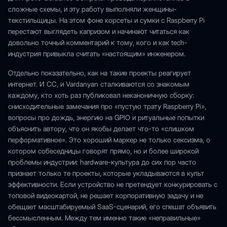
сложные схемы, и эту работу выполняли женщины-
текстильщицы. На этом фоне корсеты и сумки с Raspberry Pi
перестают выглядеть капризом и начинают читаться как
довольно точный комментарий к тому, кого и как tech-
индустрия привыкла считать «настоящим» инженером.
Отдельно показательно, как на такие проекты реагирует
интернет. И CC, и Vardanyan сталкиваются со знакомым
каждому, кто хоть раз публиковал неканоничную сборку:
снисходительные замечания про «пустую трату Raspberry Pi»,
вопросы про дождь, энергию на GPIO и ритуальные попытки
объяснить автору, что он якобы делает что-то «слишком
перформативное». Это хороший маркер не только сексизма, о
котором собеседницы говорят прямо, но и более широкой
проблемы индустрии: hardware-культура до сих пор часто
признает только те проекты, которые укладываются в культ
эффективности. Если устройство не претендует конкурировать с
топовой видеокартой, не решает корпоративную задачу и не
обещает масштабируемый SaaS-сценарий, его спешат объявить
бессмысленным. Между тем именно такие «неправильные»