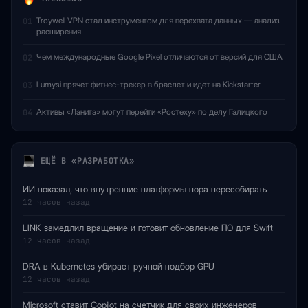
Troywell VPN стал инструментом для перехвата данных — анализ
01
расширения
Чем международные Google Pixel отличаются от версий для США
02
Lumysi прячет фитнес-трекер в браслет и идет на Kickstarter
03
Активы «Ланита» могут перейти «Ростеху» по делу Галицкого
04
ЕЩЁ В «РАЗРАБОТКА»
ИИ показал, что внутренние платформы пора пересобирать
12 часов назад
LINK замедлил вращение и готовит обновление ПО для Swift
12 часов назад
DRA в Kubernetes убирает ручной подбор GPU
12 часов назад
Microsoft ставит Copilot на счетчик для своих инженеров