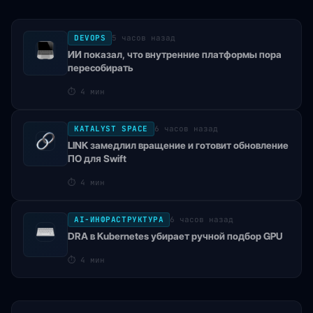
DEVOPS
5 часов назад
ИИ показал, что внутренние платформы пора
пересобирать
⏱
4 мин
KATALYST SPACE
6 часов назад
LINK замедлил вращение и готовит обновление
ПО для Swift
⏱
4 мин
AI-ИНФРАСТРУКТУРА
6 часов назад
DRA в Kubernetes убирает ручной подбор GPU
⏱
4 мин