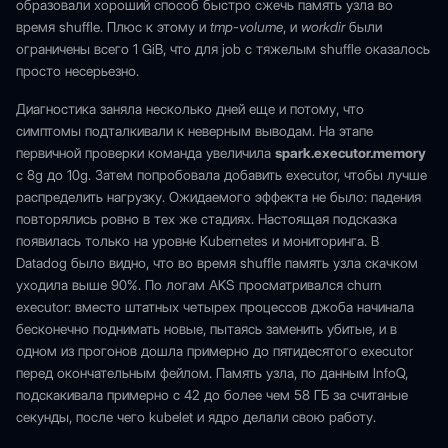
образовали хороший способ быстро сжечь память узла во
время shuffle. Плюс к этому и
tmp-volume
, и
workdir
были
ограничены всего 1 GiB, что для job с тяжелым shuffle оказалось
просто несерьезно.
Диагностика заняла несколько дней еще и потому, что
симптомы подталкивали к неверным выводам. На этапе
первичной проверки команда увеличила
spark.executor.memory
с 8g до 10g. Затем попробовала добавить executor, чтобы лучше
распределить нагрузку. Ожидаемого эффекта не было: падения
повторялись ровно в тех же стадиях. Настоящая подсказка
появилась только на уровне Kubernetes и мониторинга. В
Datadog было видно, что во время shuffle память узла скачком
уходила выше 90%. По логам AKS просматривался churn
executor: вместо штатных четырех процессов джоба начинала
бесконечно поднимать новые, пытаясь заменить убитые, и в
одном из прогонов дошла примерно до пятидесятого executor
перед окончательным фейлом. Память узла, по данным InfoQ,
подскакивала примерно с 42 до более чем 58 ГБ за считаные
секунды, после чего kubelet и ядро делали свою работу.