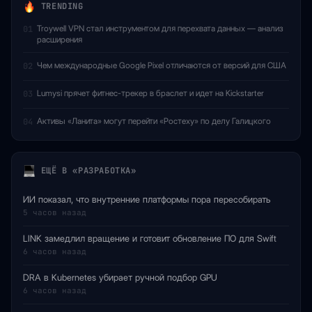
TRENDING
Troywell VPN стал инструментом для перехвата данных — анализ
01
расширения
Чем международные Google Pixel отличаются от версий для США
02
Lumysi прячет фитнес-трекер в браслет и идет на Kickstarter
03
Активы «Ланита» могут перейти «Ростеху» по делу Галицкого
04
ЕЩЁ В «РАЗРАБОТКА»
ИИ показал, что внутренние платформы пора пересобирать
5 часов назад
LINK замедлил вращение и готовит обновление ПО для Swift
6 часов назад
DRA в Kubernetes убирает ручной подбор GPU
6 часов назад