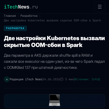
iTech
News
.ru
☰
Главная
›
Разработка
›
Две настройки Kubernetes вызвали скрытые OOM-сбои в Spark
РАЗРАБОТКА
Две настройки Kubernetes вызвали
скрытые OOM-сбои в Spark
Два параметра в AKS держали shuffle spill в RAM и
сажали все executor на один узел, из-за чего Spark падал
с OOMKilled 137 при штатной диагностике.
Редакция iTech News
04.06.2026
⏱
5 мин
Источник: InfoQ
✍️
|
|
|