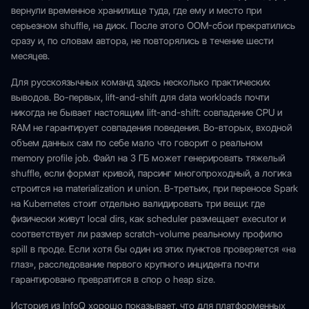
вернули временное хранилище туда, где ему и место при
серьезном shuffle, на диск. После этого OOM-сбои прекратились
сразу и, по словам автора, не повторялись в течение шести
месяцев.
Для русскоязычных команд здесь несколько практических
выводов. Во-первых, lift-and-shift для data workloads почти
никогда не бывает настоящим lift-and-shift: совпадение CPU и
RAM не гарантирует совпадения поведения. Во-вторых, входной
объем данных сам по себе мало что говорит о реальном
memory profile job. Файл на 3 ГБ может генерировать тяжелый
shuffle, если формат кривой, парсинг многопроходный, а логика
строится на materialization и union. В-третьих, при переносе Spark
на Kubernetes стоит отдельно валидировать три вещи: где
физически живут local dirs, как scheduler размещает executor и
соответствует ли размер scratch-volume реальному профилю
spill в проде. Если хотя бы один из этих пунктов проверяется «на
глаз», расследование первого крупного инцидента почти
гарантировано превратится в спор о heap size.
История из InfoQ хорошо показывает, что для платформенных