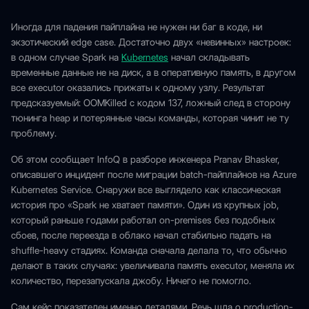
Иногда для падения пайплайна не нужен ни баг в коде, ни
экзотический edge case. Достаточно двух «невинных» настроек:
в одном случае Spark на
Kubernetes
начал складывать
временные данные не на диск, а в оперативную память, в другом
все executor оказались прижаты к одному узлу. Результат
предсказуемый: OOMKilled с кодом 137, ложный след в сторону
тюнинга heap и потерянные часы команды, которая чинит не ту
проблему.
Об этом сообщает InfoQ в разборе инженера Pranav Bhasker,
описавшего инцидент после миграции batch-пайплайнов на Azure
Kubernetes Service. Снаружи все выглядело как классическая
история про «Spark не хватает памяти». Один из крупных job,
который раньше годами работал on-premises без подобных
сбоев, после переезда в облако начал стабильно падать на
shuffle-heavy стадиях. Команда сначала делала то, что обычно
делают в таких случаях: увеличивала память executor, меняла их
количество, перезапускала джобу. Ничего не помогло.
Сам кейс показателен именно деталями. Речь шла о production-