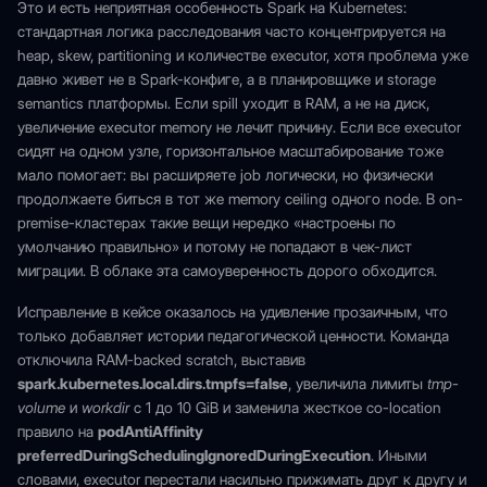
Это и есть неприятная особенность Spark на Kubernetes:
стандартная логика расследования часто концентрируется на
heap, skew, partitioning и количестве executor, хотя проблема уже
давно живет не в Spark-конфиге, а в планировщике и storage
semantics платформы. Если spill уходит в RAM, а не на диск,
увеличение executor memory не лечит причину. Если все executor
сидят на одном узле, горизонтальное масштабирование тоже
мало помогает: вы расширяете job логически, но физически
продолжаете биться в тот же memory ceiling одного node. В on-
premise-кластерах такие вещи нередко «настроены по
умолчанию правильно» и потому не попадают в чек-лист
миграции. В облаке эта самоуверенность дорого обходится.
Исправление в кейсе оказалось на удивление прозаичным, что
только добавляет истории педагогической ценности. Команда
отключила RAM-backed scratch, выставив
spark.kubernetes.local.dirs.tmpfs=false
, увеличила лимиты
tmp-
volume
и
workdir
с 1 до 10 GiB и заменила жесткое co-location
правило на
podAntiAffinity
preferredDuringSchedulingIgnoredDuringExecution
. Иными
словами, executor перестали насильно прижимать друг к другу и