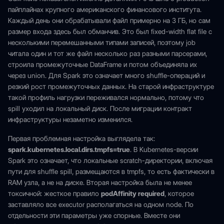
пайплайнах крупного американского финансового института.
Каждый день они обрабатывали файл примерно на 3 ГБ, но сам
размер входа здесь был обманчив. Это был fixed-width flat file с
несколькими перемешанными типами записей, поэтому job
читала один и тот же файл несколько раз разными парсерами,
строила промежуточные DataFrame и потом объединяла их
через union. Для Spark это означает много shuffle-операций и
резкий рост промежуточных данных. На старой инфраструктуре
такой профиль нагрузки переживался нормально, потому что
spill уходил на локальный диск. После миграции контракт
инфраструктуры незаметно изменился.
Первая проблемная настройка выглядела так:
spark.kubernetes.local.dirs.tmpfs=true
. В Kubernetes-версии
Spark это означает, что локальные scratch-директории, включая
пути для shuffle spill, размещаются в tmpfs, то есть фактически в
RAM узла, а не на диске. Вторая настройка была не менее
токсичной: жесткое правило
podAffinity required
, которое
заставляло все executor располагаться на одном node. По
отдельности эти параметры уже спорные. Вместе они