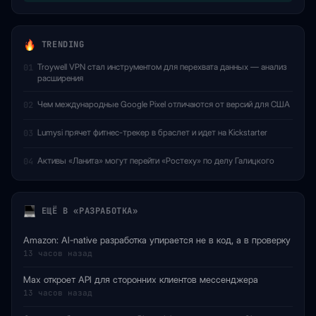
TRENDING
Troywell VPN стал инструментом для перехвата данных — анализ
01
расширения
Чем международные Google Pixel отличаются от версий для США
02
Lumysi прячет фитнес-трекер в браслет и идет на Kickstarter
03
Активы «Ланита» могут перейти «Ростеху» по делу Галицкого
04
ЕЩЁ В «РАЗРАБОТКА»
Amazon: AI-native разработка упирается не в код, а в проверку
13 часов назад
Max откроет API для сторонних клиентов мессенджера
13 часов назад