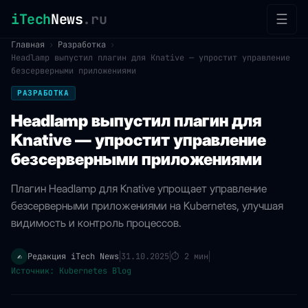
iTech
News
.ru
☰
Главная
›
Разработка
›
Headlamp выпустил плагин для Knative — упростит управление
безсерверными приложениями
РАЗРАБОТКА
Headlamp выпустил плагин для
Knative — упростит управление
безсерверными приложениями
Плагин Headlamp для Knative упрощает управление
безсерверными приложениями на Kubernetes, улучшая
видимость и контроль процессов.
Редакция iTech News
31.10.2025
⏱
2 мин
✍️
|
|
|
Источник: Kubernetes Blog