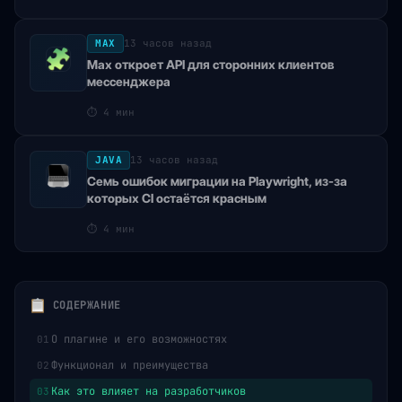
MAX
13 часов назад
Max откроет API для сторонних клиентов
мессенджера
⏱
4 мин
JAVA
13 часов назад
Семь ошибок миграции на Playwright, из-за
которых CI остаётся красным
⏱
4 мин
СОДЕРЖАНИЕ
О плагине и его возможностях
01
Функционал и преимущества
02
Как это влияет на разработчиков
03