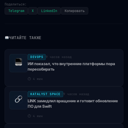
Поделиться:
Telegram
X
LinkedIn
Копировать
ЧИТАЙТЕ ТАКЖЕ
DEVOPS
9 часов назад
ИИ показал, что внутренние платформы пора
пересобирать
⏱
4 мин
KATALYST SPACE
9 часов назад
LINK замедлил вращение и готовит обновление
ПО для Swift
⏱
4 мин