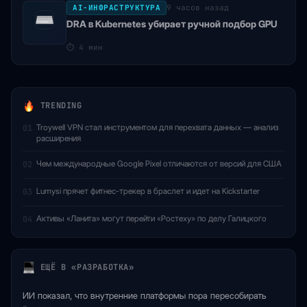
AI-ИНФРАСТРУКТУРА
9 часов назад
DRA в Kubernetes убирает ручной подбор GPU
⏱
4 мин
TRENDING
Troywell VPN стал инструментом для перехвата данных — анализ
01
расширения
Чем международные Google Pixel отличаются от версий для США
02
Lumysi прячет фитнес-трекер в браслет и идет на Kickstarter
03
Активы «Ланита» могут перейти «Ростеху» по делу Галицкого
04
ЕЩЁ В «РАЗРАБОТКА»
ИИ показал, что внутренние платформы пора пересобирать