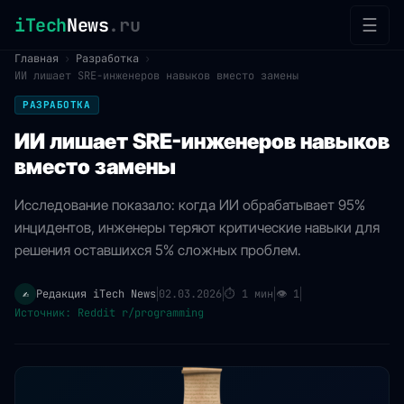
iTech
News
.ru
☰
Главная
›
Разработка
›
ИИ лишает SRE-инженеров навыков вместо замены
РАЗРАБОТКА
ИИ лишает SRE-инженеров навыков
вместо замены
Исследование показало: когда ИИ обрабатывает 95%
инцидентов, инженеры теряют критические навыки для
решения оставшихся 5% сложных проблем.
Редакция iTech News
02.03.2026
⏱
1 мин
👁
1
✍️
|
|
|
|
Источник: Reddit r/programming