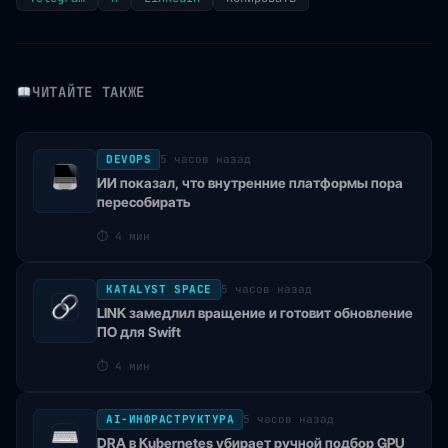
ЧИТАЙТЕ ТАКЖЕ
DEVOPS
5 часов назад
ИИ показал, что внутренние платформы пора
пересобирать
⏱
4 мин
KATALYST SPACE
5 часов назад
LINK замедлил вращение и готовит обновление
ПО для Swift
⏱
4 мин
AI-ИНФРАСТРУКТУРА
5 часов назад
DRA в Kubernetes убирает ручной подбор GPU