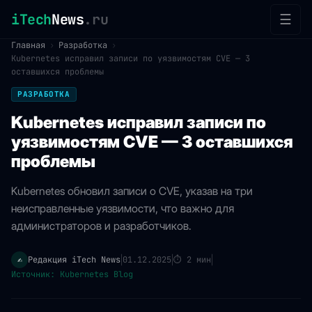
iTech
News
.ru
☰
Главная
›
Разработка
›
Kubernetes исправил записи по уязвимостям CVE — 3
оставшихся проблемы
РАЗРАБОТКА
Kubernetes исправил записи по
уязвимостям CVE — 3 оставшихся
проблемы
Kubernetes обновил записи о CVE, указав на три
неисправленные уязвимости, что важно для
администраторов и разработчиков.
Редакция iTech News
01.12.2025
⏱
2 мин
✍️
|
|
|
Источник: Kubernetes Blog