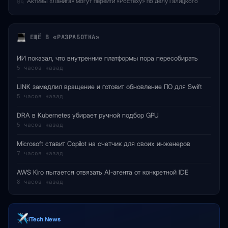
Активы «Ланита» могут перейти «Ростеху» по делу Галицкого
04
ЕЩЁ В «РАЗРАБОТКА»
ИИ показал, что внутренние платформы пора пересобирать
5 часов назад
LINK замедлил вращение и готовит обновление ПО для Swift
5 часов назад
DRA в Kubernetes убирает ручной подбор GPU
5 часов назад
Microsoft ставит Copilot на счетчик для своих инженеров
7 часов назад
AWS Kiro пытается отвязать AI-агента от конкретной IDE
8 часов назад
iTech News