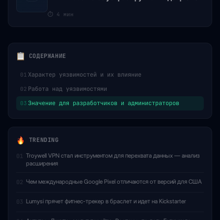
⏱
4 мин
СОДЕРЖАНИЕ
Характер уязвимостей и их влияние
01
Работа над уязвимостями
02
Значение для разработчиков и администраторов
03
TRENDING
Troywell VPN стал инструментом для перехвата данных — анализ
01
расширения
Чем международные Google Pixel отличаются от версий для США
02
Lumysi прячет фитнес-трекер в браслет и идет на Kickstarter
03