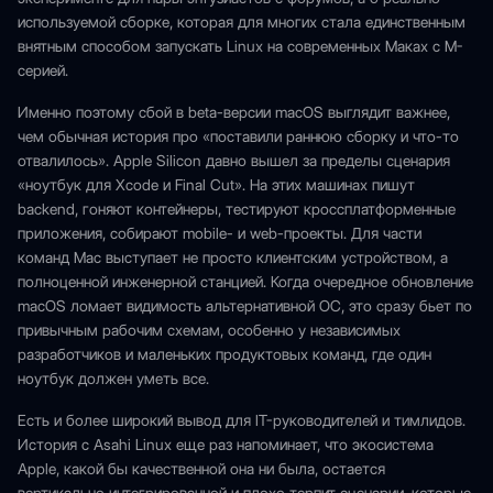
используемой сборке, которая для многих стала единственным
внятным способом запускать Linux на современных Маках с M-
серией.
Именно поэтому сбой в beta-версии macOS выглядит важнее,
чем обычная история про «поставили раннюю сборку и что-то
отвалилось». Apple Silicon давно вышел за пределы сценария
«ноутбук для Xcode и Final Cut». На этих машинах пишут
backend, гоняют контейнеры, тестируют кроссплатформенные
приложения, собирают mobile- и web-проекты. Для части
команд Mac выступает не просто клиентским устройством, а
полноценной инженерной станцией. Когда очередное обновление
macOS ломает видимость альтернативной ОС, это сразу бьет по
привычным рабочим схемам, особенно у независимых
разработчиков и маленьких продуктовых команд, где один
ноутбук должен уметь все.
Есть и более широкий вывод для IT-руководителей и тимлидов.
История с Asahi Linux еще раз напоминает, что экосистема
Apple, какой бы качественной она ни была, остается