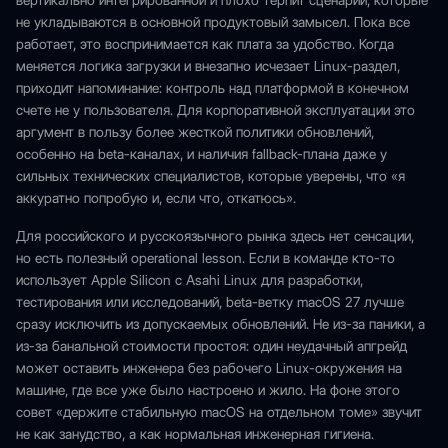
вертикально интегрированной и плохо терпит сценарии, которые
не укладываются в основной продуктовый замысел. Пока все
работает, это воспринимается как плата за удобство. Когда
меняется логика загрузки и внезапно исчезает Linux-раздел,
приходит напоминание: контроль над платформой в конечном
счете не у пользователя. Для корпоративной эксплуатации это
аргумент в пользу более жесткой политики обновлений,
особенно на beta-каналах, и наличия fallback-плана даже у
сильных технических специалистов, которые уверены, что «я
аккуратно попробую и, если что, откатюсь».
Для российского и русскоязычного рынка здесь нет сенсации,
но есть полезный operational lesson. Если в команде кто-то
использует Apple Silicon с Asahi Linux для разработки,
тестирования или исследований, beta-ветку macOS 27 лучше
сразу исключить из допускаемых обновлений. Не из-за паники, а
из-за банальной стоимости простоя: один неудачный апгрейд
может оставить инженера без рабочего Linux-окружения на
машине, где все уже было настроено и жило. На фоне этого
совет «держите стабильную macOS на отдельном томе» звучит
не как занудство, а как нормальная инженерная гигиена.