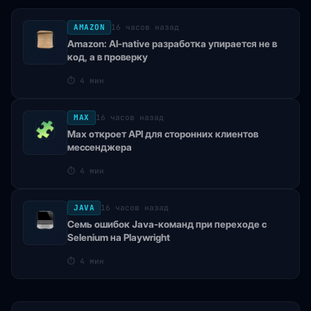
AMAZON
16 часов назад
Amazon: AI-native разработка упирается не в
код, а в проверку
⏱
4 мин
MAX
16 часов назад
Max откроет API для сторонних клиентов
мессенджера
⏱
4 мин
JAVA
16 часов назад
Семь ошибок Java-команд при переходе с
Selenium на Playwright
⏱
4 мин