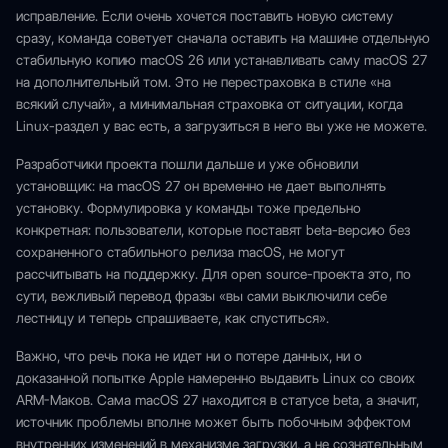
исправление. Если очень хочется поставить новую систему
сразу, команда советует сначала оставить на машине отдельную
стабильную копию macOS 26 или устанавливать саму macOS 27
на дополнительный том. Это не перестраховка в стиле «на
всякий случай», а минимальная страховка от ситуации, когда
Linux-раздел у вас есть, а загрузиться в него вы уже не можете.
Разработчики проекта пошли дальше и уже обновили
установщик: на macOS 27 он временно не дает выполнять
установку. Формулировка у команды тоже предельно
конкретная: пользователи, которые поставят beta-версию без
сохраненного стабильного релиза macOS, не могут
рассчитывать на поддержку. Для open source-проекта это, по
сути, вежливый перевод фразы «вы сами выключили себе
лестницу и теперь спрашиваете, как спуститься».
Важно, что речь пока не идет ни о потере данных, ни о
доказанной попытке Apple намеренно выдавить Linux со своих
ARM-Маков. Сама macOS 27 находится в статусе beta, а значит,
источник проблемы вполне может быть побочным эффектом
внутренних изменений в механизме загрузки, а не сознательным