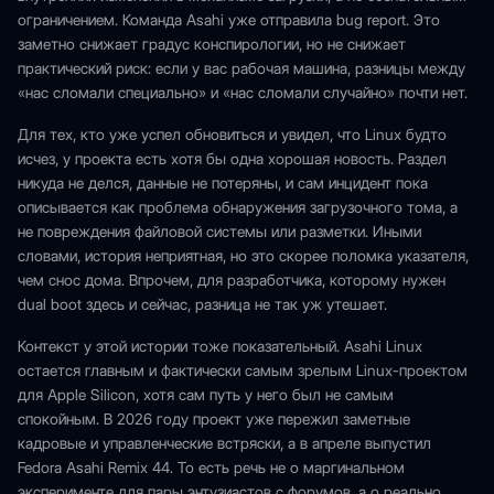
ограничением. Команда Asahi уже отправила bug report. Это
заметно снижает градус конспирологии, но не снижает
практический риск: если у вас рабочая машина, разницы между
«нас сломали специально» и «нас сломали случайно» почти нет.
Для тех, кто уже успел обновиться и увидел, что Linux будто
исчез, у проекта есть хотя бы одна хорошая новость. Раздел
никуда не делся, данные не потеряны, и сам инцидент пока
описывается как проблема обнаружения загрузочного тома, а
не повреждения файловой системы или разметки. Иными
словами, история неприятная, но это скорее поломка указателя,
чем снос дома. Впрочем, для разработчика, которому нужен
dual boot здесь и сейчас, разница не так уж утешает.
Контекст у этой истории тоже показательный. Asahi Linux
остается главным и фактически самым зрелым Linux-проектом
для Apple Silicon, хотя сам путь у него был не самым
спокойным. В 2026 году проект уже пережил заметные
кадровые и управленческие встряски, а в апреле выпустил
Fedora Asahi Remix 44. То есть речь не о маргинальном
эксперименте для пары энтузиастов с форумов, а о реально