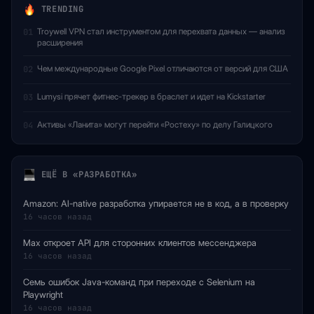
TRENDING
Troywell VPN стал инструментом для перехвата данных — анализ
01
расширения
Чем международные Google Pixel отличаются от версий для США
02
Lumysi прячет фитнес-трекер в браслет и идет на Kickstarter
03
Активы «Ланита» могут перейти «Ростеху» по делу Галицкого
04
ЕЩЁ В «РАЗРАБОТКА»
Amazon: AI-native разработка упирается не в код, а в проверку
16 часов назад
Max откроет API для сторонних клиентов мессенджера
16 часов назад
Семь ошибок Java-команд при переходе с Selenium на
Playwright
16 часов назад