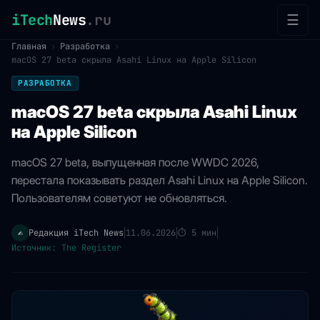
iTech
News
.ru
☰
Главная
›
Разработка
›
macOS 27 beta скрыла Asahi Linux на Apple Silicon
РАЗРАБОТКА
macOS 27 beta скрыла Asahi Linux
на Apple Silicon
macOS 27 beta, выпущенная после WWDC 2026,
перестала показывать раздел Asahi Linux на Apple Silicon.
Пользователям советуют не обновляться.
Редакция iTech News
11.06.2026
⏱
5 мин
✍️
|
|
|
Источник: The Register