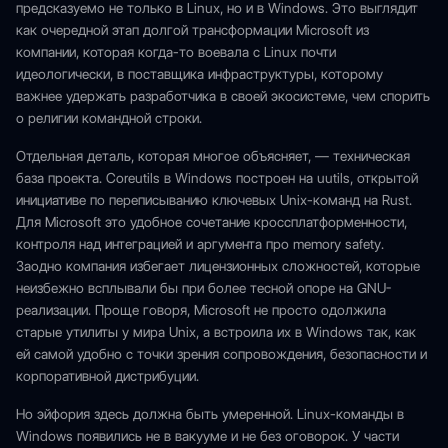
предсказуемо не только в Linux, но и в Windows. Это выглядит
как очередной этап долгой трансформации Microsoft из
компании, которая когда-то воевала с Linux почти
идеологически, в поставщика инфраструктуры, которому
важнее удержать разработчика в своей экосистеме, чем спорить
о религии командной строки.
Отдельная деталь, которая многое объясняет, — техническая
база проекта. Coreutils в Windows построен на uutils, открытой
инициативе по переписыванию ключевых Unix-команд на Rust.
Для Microsoft это удобное сочетание кроссплатформенности,
контроля над интеграцией и аргумента про memory safety.
Заодно компания избегает лицензионных сложностей, которые
неизбежно всплывали бы при более тесной опоре на GNU-
реализации. Проще говоря, Microsoft не просто одолжила
старые утилиты у мира Unix, а встроила их в Windows так, как
ей самой удобно с точки зрения сопровождения, безопасности и
корпоративной дистрибуции.
Но эйфория здесь должна быть умеренной. Linux-команды в
Windows появились не в вакууме и не без оговорок. У части