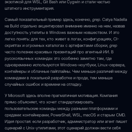
экзотикой для WSL, Git Bash или Cygwin и стали частью
штатного инструментария.
Самый показательный пример здесь, конечно,
grep
. Сatya Nadella
на Build отдельно акцентировал внимание именно на нем, назвав
доступность утилиты в Windows важным новшеством. И это
легко понять: для тех, кто живет в логах, конфигурациях, CI-
скриптах и огромных каталогах с артефактами сборки,
grep
часто полезнее красивых презентаций про агентный ИИ. В
русскоязычных командах это особенно заметно там, где
одновременно используются Windows-ноутбуки, Linux-сервера,
контейнеры и облачные пайплайны. Чем меньше различий между
командами в локальной разработке и проде, тем меньше
случайных ошибок и времени на отладку.
У Microsoft здесь вполне прагматичная мотивация. Компания
прямо объясняет, что хочет стандартизировать
пользовательские команды между разными платформами и
средами: контейнерами, PowerShell, WSL, macOS и старым CMD.
Идея простая: если разработчик, администратор или агент пишет
сценарий с Unix-утилитами, этот сценарий должен вести себя