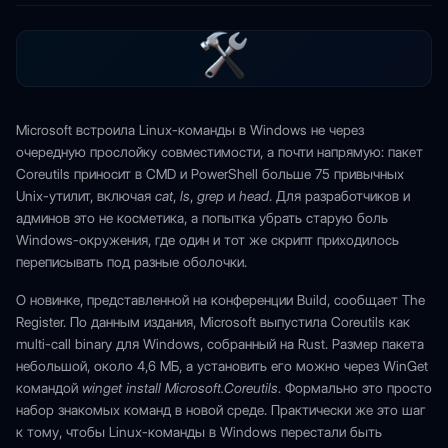
Microsoft встроила Linux-команды в Windows не через
очередную прослойку совместимости, а почти напрямую: пакет
Coreutils приносит в CMD и PowerShell больше 75 привычных
Unix-утилит, включая
cat
,
ls
,
grep
и
head
. Для разработчиков и
админов это не косметика, а попытка убрать старую боль
Windows-окружения, где один и тот же скрипт приходилось
переписывать под разные оболочки.
О новинке, представленной на конференции Build, сообщает The
Register. По данным издания, Microsoft выпустила Coreutils как
multi-call binary для Windows, собранный на Rust. Размер пакета
небольшой, около 4,6 МБ, а установить его можно через WinGet
командой
winget install Microsoft.Coreutils
. Формально это просто
набор знакомых команд в новой среде. Практически же это шаг
к тому, чтобы Linux-команды в Windows перестали быть