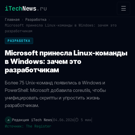
iTech
News
.ru
☰
Главная
›
Разработка
›
Microsoft принесла Linux-команды в Windows: зачем это
разработчикам
РАЗРАБОТКА
Microsoft принесла Linux-команды
в Windows: зачем это
разработчикам
Более 75 Unix-команд появились в Windows и
PowerShell: Microsoft добавила coreutils, чтобы
унифицировать скрипты и упростить жизнь
разработчикам.
Редакция iTech News
04.06.2026
⏱
5 мин
✍️
|
|
|
Источник: The Register