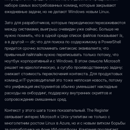
наборе самых востребованных команд, которые закрывают
ежедневные задачи, но не делают Windows новым Linux.
Зато для разработчиков, которые периодически пересаживаются
между системами, выигрыш очевиден уже сейчас. Больше не
нужно помнить, что в одной среде список файлов показывает
ls
,
а в другой —
dir
; что для поиска по содержимому в PowerShell
придется срочно вспоминать синтаксис эквивалента; что
привычный пайплайн нужно переписывать только потому, что
ноутбук корпоративный и с Windows. В этом смысле Microsoft
решает не идеологическую, а сугубо производственную задачу:
снижает стоимость переключения контекста. Для продуктовых
команд и IT-руководителей это тоже неплохая новость, потому
что унификация инструментов обычно уменьшает накладные
расходы на онбординг, поддержку внутренних скриптов и
сопровождение смешанных сред.
Контекст у этого шага тоже показательный. The Register
связывает интерес Microsoft к Unix-утилитам не только с
многолетним ростом Linux в Azure, но и с новым витком борьбы
за разработчика на фоне ИИ-платформ. Компания продвигает