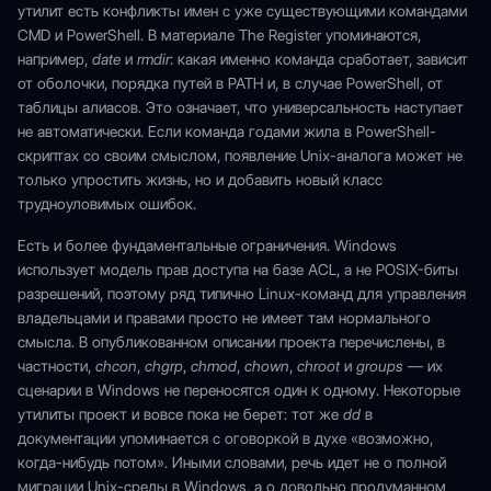
утилит есть конфликты имен с уже существующими командами
CMD и PowerShell. В материале The Register упоминаются,
например,
date
и
rmdir
: какая именно команда сработает, зависит
от оболочки, порядка путей в PATH и, в случае PowerShell, от
таблицы алиасов. Это означает, что универсальность наступает
не автоматически. Если команда годами жила в PowerShell-
скриптах со своим смыслом, появление Unix-аналога может не
только упростить жизнь, но и добавить новый класс
трудноуловимых ошибок.
Есть и более фундаментальные ограничения. Windows
использует модель прав доступа на базе ACL, а не POSIX-биты
разрешений, поэтому ряд типично Linux-команд для управления
владельцами и правами просто не имеет там нормального
смысла. В опубликованном описании проекта перечислены, в
частности,
chcon
,
chgrp
,
chmod
,
chown
,
chroot
и
groups
— их
сценарии в Windows не переносятся один к одному. Некоторые
утилиты проект и вовсе пока не берет: тот же
dd
в
документации упоминается с оговоркой в духе «возможно,
когда-нибудь потом». Иными словами, речь идет не о полной
миграции Unix-среды в Windows, а о довольно продуманном