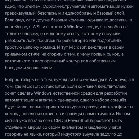
идею, что агентам, Copilot-инструментам и автоматизации нужен
предсказуемый, безопасный и единообразный базовый слой.
Если
grep
,
cat
и другие базовые команды одинаково доступны в
контейнере, в WSL и в штатной Windows-среде, это удобно не
только человеку, но и любому агенту, которому поручили
разобрать логи, пройтись по репозиторию или подготовить
простую цепочку команд. И тут Microsoft действует в своем
привычном стиле: не спорить с тем, к чему привык рынок, а
встроить это в корпоративный контур под собственным
брендом и управлением.
Вопрос теперь не в том, нужны ли Linux-команды в Windows, а в
том, где Microsoft остановится. Если компания действительно
хочет сделать Windows естественной средой для разработки,
автоматизации и агентных сценариев, одного набора coreutils
будет мало: дальше придется аккуратно разруливать конфликты
команд, поведение скриптов и границы совместимости. Но сам
сигнал уже вполне ясен: CMD и PowerShell перестают быть
отдельным миром со своим диалектом и медленно учатся
говорить на языке, который индустрия выучила задолго до