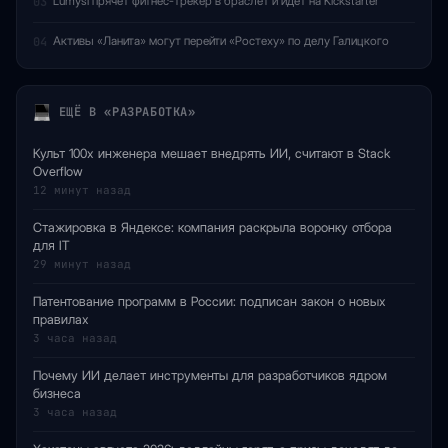
Lumysi прячет фитнес-трекер в браслет и идет на Kickstarter
03
Активы «Ланита» могут перейти «Ростеху» по делу Галицкого
04
ЕЩЁ В «РАЗРАБОТКА»
Культ 100x инженера мешает внедрять ИИ, считают в Stack
Overflow
12 минут назад
Стажировка в Яндексе: компания раскрыла воронку отбора
для IT
29 минут назад
Патентование программ в России: подписан закон о новых
правилах
3 часа назад
Почему ИИ делает инструменты для разработчиков ядром
бизнеса
3 часа назад