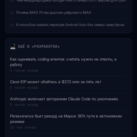
Чем международные Google Pixel отличаются от версий для США
02
Почему IMAX 70 мм дороже цифрового IMAX
03
8 способов снизить перегрев Android Auto без смены смартфона
04
ЕЩЁ В «РАЗРАБОТКА»
Как оценивать coding-агентов: считать нужно не ответы, а
работу
5 часов назад
Своя IDP может обойтись в $37,5 млн за пять лет
5 часов назад
Anthropic включает авторежим Claude Code по умолчанию
5 часов назад
Perseverance бьет рекорд на Марсе: 90% пути в автономном
режиме
21 час назад