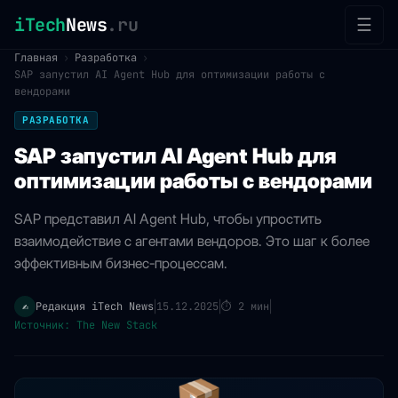
iTech
News
.ru
☰
Главная
›
Разработка
›
SAP запустил AI Agent Hub для оптимизации работы с
вендорами
РАЗРАБОТКА
SAP запустил AI Agent Hub для
оптимизации работы с вендорами
SAP представил AI Agent Hub, чтобы упростить
взаимодействие с агентами вендоров. Это шаг к более
эффективным бизнес-процессам.
Редакция iTech News
15.12.2025
⏱
2 мин
✍️
|
|
|
Источник: The New Stack