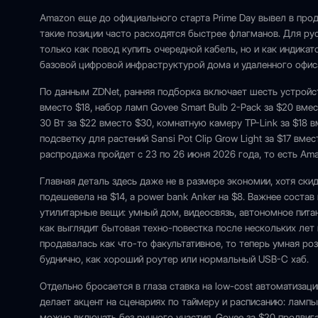
Amazon еще до официального старта Prime Day вывел в прод
такие позиции часто расходятся быстрее флагманов. Для ру
только как повод купить очередной кабель, но и как индика
базовой цифровой инфраструктурой дома и удаленного офис
По данным ZDNet, ранняя подборка включает шесть устройст
вместо $18, набор ламп Govee Smart Bulb 2-Pack за $20 вме
30 Вт за $22 вместо $30, комнатную камеру TP-Link за $18 
подсветку для растений Sansi Pot Clip Grow Light за $17 вм
распродажа пройдет с 23 по 26 июня 2026 года, то есть Am
Главная деталь здесь даже не в размере экономии, хотя ск
подешевела на $14, а power bank Anker на $8. Важнее состав
утилитарные вещи: умный дом, видеосвязь, автономное пита
как выглядит бытовая техно-повестка после нескольких лет
продавалась как что-то факультативное, то теперь умная ро
буднично, как хороший роутер или нормальный USB-C хаб.
Отдельно бросается в глаза ставка на low-cost автоматизаци
делает акцент на сценариях по таймеру и расписанию: лампы
можно включать без ручного участия. Govee за $20 продвиг