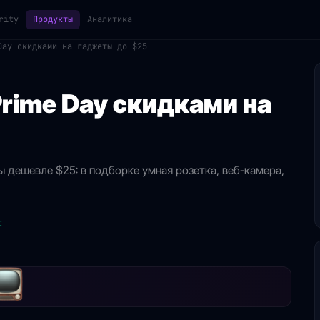
rity
Продукты
Аналитика
Day скидками на гаджеты до $25
rime Day скидками на
 дешевле $25: в подборке умная розетка, веб-камера,
t