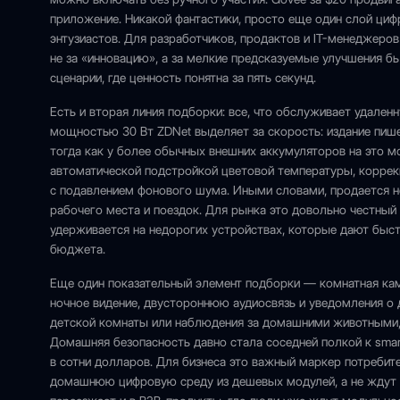
приложение. Никакой фантастики, просто еще один слой ци
энтузиастов. Для разработчиков, продактов и IT-менеджеров
не за «инновацию», а за мелкие предсказуемые улучшения б
сценарии, где ценность понятна за пять секунд.
Есть и вторая линия подборки: все, что обслуживает удаленн
мощностью 30 Вт ZDNet выделяет за скорость: издание пишет
тогда как у более обычных внешних аккумуляторов на это мо
автоматической подстройкой цветовой температуры, корре
с подавлением фонового шума. Иными словами, продается н
рабочего места и поездок. Для рынка это довольно честный
удерживается на недорогих устройствах, которые дают быст
бюджета.
Еще один показательный элемент подборки — комнатная каме
ночное видение, двустороннюю аудиосвязь и уведомления о 
детской комнаты или наблюдения за домашними животными, 
Домашняя безопасность давно стала соседней полкой к sm
в сотни долларов. Для бизнеса это важный маркер потребит
домашнюю цифровую среду из дешевых модулей, а не ждут 