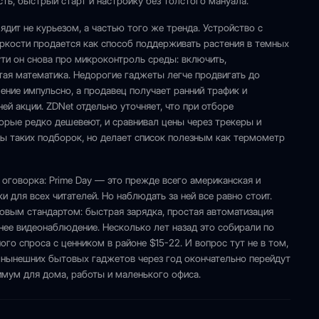
ть, быстрый старт и настройку без толстого мануала.
ядит не курьезом, а частью того же тренда. Устройство с
яркости продается как способ поддерживать растения в темных
сути он снова про микроконтроль среды: включить,
стая математика. Недорогие гаджеты легче продвигать до
ние импульсно, а продавец получает ранний трафик и
ей акции. ZDNet отдельно уточняет, что при отборе
торые редко дешевеют, и сравнивал цены через трекеры и
ды таких подборок, но делает список полезным как термометр
я оговорка: Prime Day — это прежде всего американская и
и для всех читателей. Но наблюдать за ней все равно стоит.
овым стандартом: быстрая зарядка, простая автоматизация
нее видеонаблюдение. Несколько лет назад это собирали по
го спроса с ценником в районе $15-22. И вопрос тут не в том,
з нынешних бытовых гаджетов через год окончательно перейдут
имум для дома, работы и маленького офиса.