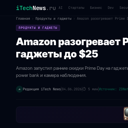
iTech
News
.ru
AI
Стартапы
Бизнес
Dev
Secu
Главная
›
Продукты и гаджеты
›
Amazon разогревает Prime 
ПРОДУКТЫ И ГАДЖЕТЫ
Amazon разогревает P
гаджеты до $25
Amazon запустил ранние скидки Prime Day на гаджеты
power bank и камера наблюдения.
Редакция iTech News
04.06.2026
⏱
5 мин
Источник: ZDNe
✍️
|
|
|