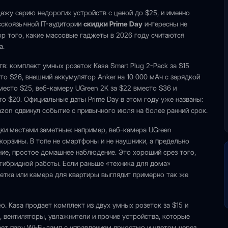
ажу серию недорогих устройств с ценой до $25, и именно
сскоязычной IT-аудитории
скидки Prime Day
интересны не
тор того, какие массовые гаджеты в 2026 году считаются
а.
в: комплект умных розеток Kasa Smart Plug 2-Pack за $15
сто $26, внешний аккумулятор Anker на 10 000 мАч с зарядкой
вместо $25, веб-камеру UGreen 2K за $22 вместо $36 и
есто $20. Официальные даты Prime Day в этом году уже названы:
azon сдвинул событие с привычного июля на более ранний срок.
идки местами заметные: например, веб-камера UGreen
 корзины. В топе не смартфоны и не наушники, а предельно
ние, простое домашнее наблюдение. Это хороший срез того,
 гибридной работы. Если раньше «техника для дома»
зетка или камера для квартиры выглядит примерно так же
ю. Kasa продает комплект из двух умных розеток за $15 и
, вентиляторы, увлажнители и прочие устройства, которые
ает пару Wi‑Fi-ламп с управлением яркостью и цветом через