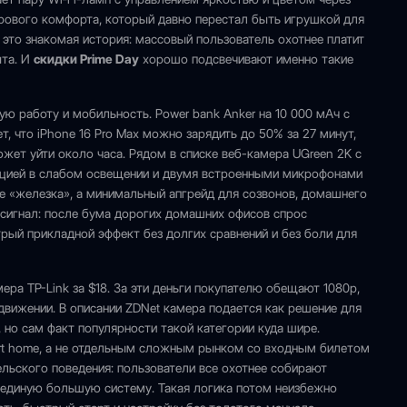
фрового комфорта, который давно перестал быть игрушкой для
 это знакомая история: массовый пользователь охотнее платит
ыта. И
скидки Prime Day
хорошо подсвечивают именно такие
ую работу и мобильность. Power bank Anker на 10 000 мАч с
, что iPhone 16 Pro Max можно зарядить до 50% за 27 минут,
жет уйти около часа. Рядом в списке веб-камера UGreen 2K с
кцией в слабом освещении и двумя встроенными микрофонами
е «железка», а минимальный апгрейд для созвонов, домашнего
 сигнал: после бума дорогих домашних офисов спрос
рый прикладной эффект без долгих сравнений и без боли для
ра TP-Link за $18. За эти деньги покупателю обещают 1080p,
движении. В описании ZDNet камера подается как решение для
но сам факт популярности такой категории куда шире.
art home, а не отдельным сложным рынком со входным билетом
ельского поведения: пользователи все охотнее собирают
единую большую систему. Такая логика потом неизбежно