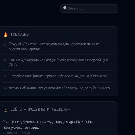
Поиск
TRENDING
Troywell VPN стал инструментом для перехвата данных —
01
анализ расширения
Чем международные Google Pixel отличаются от версий для
02
США
Lumysi прячет фитнес-трекер в браслет и идет на Kickstarter
03
Активы «Ланита» могут перейти «Ростеху» по делу Галицкого
04
ЕЩЁ В «ПРОДУКТЫ И ГАДЖЕТЫ»
Pixel 11 не убеждает: почему владельцы Pixel 9 Pro
пропускают апгрейд
5 минут назад