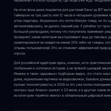
переезжает и в B2B-продукты, где люди уже ждут модульнос
На этом фоне даже подсветка для растений Sansi за $17 выгл
таймером на три, шесть или 12 часов и четырьмя уровнями 
углах квартиры. Формально это почти lifestyle-товар, но по 
автоматизировать, не думать лишний раз. У ритейла тут про
большой распродажи, потому что покупатель принимает реше
проверяет, какие категории выстреливают еще до пиковых дн
ориентировался на скидки не менее 20% либо на товары, ко
отзывы пользователей. Это не отменяет аффилиатной приро
спроса.
Для российской аудитории здесь, конечно, есть практическа
глобальная e-commerce история, а не прямой сценарий закупк
Именно в таких «дешевых» подборках видно, что стало масс
дома, нормальная картинка на видеозвонках, базовое домаш
кускам техноэнтузиасты; в 2026-м это уже полка повседневно
сколько еще Amazon срежет к 23 июня, а в другом: какие и
из категории «приятно иметь» в обязательный цифровой мин