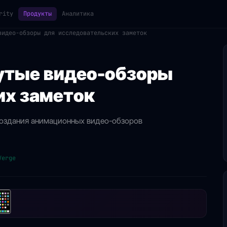
rity
Продукты
Аналитика
видео-обзоры для исследовательских заметок
рутые видео-обзоры
их заметок
создания анимационных видео-обзоров
Verge