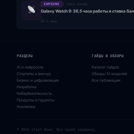
SAMSUNG
2 часа назад
Galaxy Watch 9: 36,5 часа работы и ставка S
⏱
4 мин
РАЗДЕЛЫ
ГАЙДЫ И ОБЗОРЫ
AI и нейросети
Каталог гайдов
Стартапы и венчур
Обзоры AI-моделей
Бизнес и цифровизация
Все публикации
Разработка
Кибербезопасность
Продукты и гаджеты
Аналитика
© 2026 iTech News. Все права защищены.