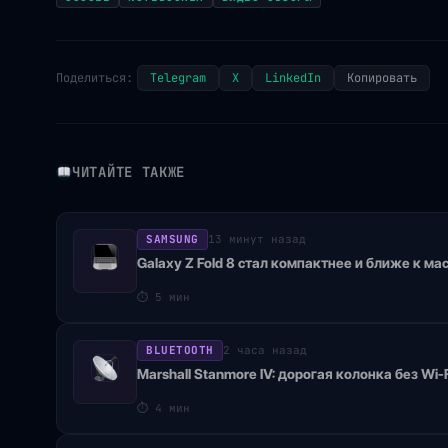
Поделиться:
Telegram
X
LinkedIn
Копировать
ЧИТАЙТЕ ТАКЖЕ
SAMSUNG
13 минут назад
Galaxy Z Fold 8 стал компактнее и ближе к м
⏱
5 мин
BLUETOOTH
2 часа назад
Marshall Stanmore IV: дорогая колонка без Wi‑
⏱
4 мин