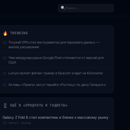
Поиск
TRENDING
Troywell VPN стал инструментом для перехвата данных —
01
анализ расширения
Чем международные Google Pixel отличаются от версий для
02
США
Lumysi прячет фитнес-трекер в браслет и идет на Kickstarter
03
Активы «Ланита» могут перейти «Ростеху» по делу Галицкого
04
ЕЩЁ В «ПРОДУКТЫ И ГАДЖЕТЫ»
Galaxy Z Fold 8 стал компактнее и ближе к массовому рынку
13 минут назад