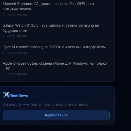
Marshall Stanmore IV: дорогая колонка без Wi‑Fi, но с
сильным звуком
2 часа назад
Galaxy Watch 9: 36,5 часа работы и ставка Samsung на
будущие очки
2 часа назад
OpenAI готовит колонку за $300+ с «живым» интерфейсом
3 часа назад
Apple откроет буфер обмена iPhone для Windows, но только
в ЕС
3 часа назад
iTech News
Все новости — в Telegram. Без спама, только главное.
Подписаться