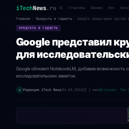
iTech
News
.ru
AI
Стартапы
Бизнес
Dev
Secu
Главная
›
Продукты и гаджеты
›
Google представил крутые 
ПРОДУКТЫ И ГАДЖЕТЫ
Google представил к
для исследовательск
Google обновил NotebookLM, добавив возможность 
исследовательских заметок.
Редакция iTech News
04.03.2026
⏱
1 мин
Источник: The 
✍️
|
|
|