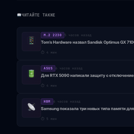
ЧИТАЙТЕ ТАКЖЕ
M.2 2230
5 часов назад
Tom’s Hardware назвал Sandisk Optimus GX 7
⏱
4 мин
ASUS
6 часов назад
Для RTX 5090 написали защиту с отключение
⏱
4 мин
HBM
6 часов назад
Samsung показала три новых типа памяти дл
⏱
5 мин