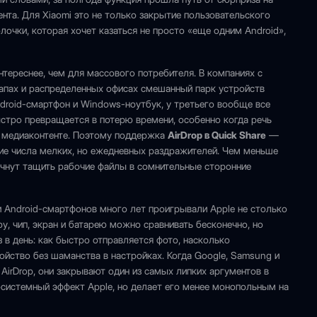
нта. Для Xiaomi это не только закрытие пользовательского
лочки, которая хочет казаться не просто «еще одним Android»,
нтереснее, чем для массового потребителя. В компаниях с
тапах и распределенных офисах смешанный парк устройств
ndroid-смартфон и Windows-ноутбук, у третьего вообще все
стро превращается в потерю времени, особенно когда речь
 и медиаконтенте. Поэтому поддержка
AirDrop в Quick Share
—
ние числа мелких, но ежедневных раздражителей. Чем меньше
ачнут тащить рабочие файлы в сомнительные сторонние
ли Android-смартфонов много лет проигрывали Apple не столько
у, чип, экран и батарею можно сравнивать бесконечно, но
з в день: как быстро отправляется фото, насколько
ойство без шаманства в настройках. Когда Google, Samsung и
AirDrop, они закрывают один из самых липких аргументов в
осистемный эффект Apple, но делает его менее монопольным на