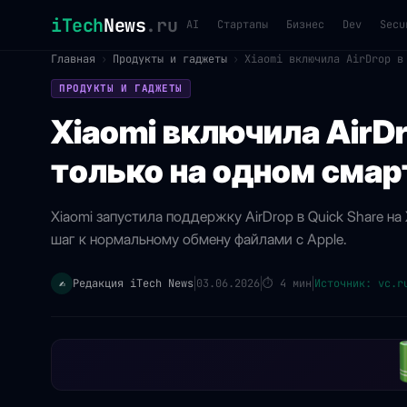
iTech
News
.ru
AI
Стартапы
Бизнес
Dev
Secu
Главная
›
Продукты и гаджеты
›
Xiaomi включила AirDrop в
ПРОДУКТЫ И ГАДЖЕТЫ
Xiaomi включила AirDr
только на одном сма
Xiaomi запустила поддержку AirDrop в Quick Share на 
шаг к нормальному обмену файлами с Apple.
Редакция iTech News
03.06.2026
⏱
4 мин
Источник: vc.r
✍️
|
|
|