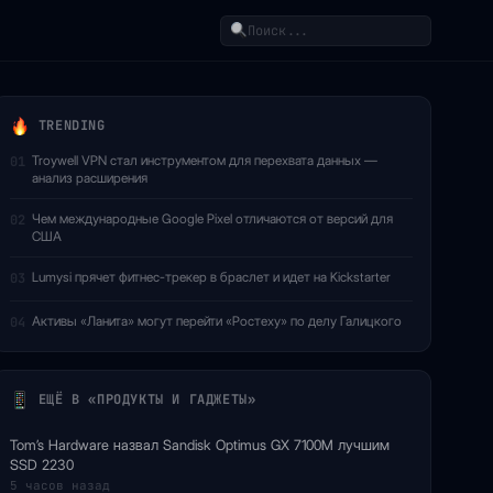
Поиск
TRENDING
Troywell VPN стал инструментом для перехвата данных —
01
анализ расширения
Чем международные Google Pixel отличаются от версий для
02
США
Lumysi прячет фитнес-трекер в браслет и идет на Kickstarter
03
Активы «Ланита» могут перейти «Ростеху» по делу Галицкого
04
ЕЩЁ В «ПРОДУКТЫ И ГАДЖЕТЫ»
Tom’s Hardware назвал Sandisk Optimus GX 7100M лучшим
SSD 2230
5 часов назад