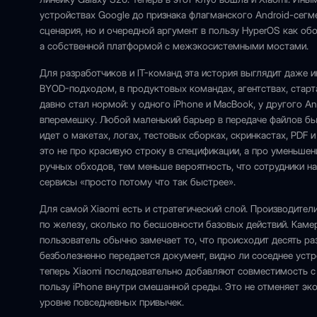
устройствах Google до признака флагманского Android-сегме
сценария, но и очередной аргумент в пользу HyperOS как обо
а собственной платформой с межэкосистемными мостами.
Для разработчиков и IT-команд эта история выглядит даже и
BYOD-подходом, в продуктовых командах, агентствах, стар
давно стал нормой: у одного iPhone и MacBook, у другого A
вперемешку. Любой маленький барьер в передаче файлов бы
идет о макетах, логах, тестовых сборках, скринкастах, PDF
это не про красивую строку в спецификации, а про уменьше
ручных обходов, тем меньше вероятность, что сотрудники н
сервисы «просто потому что так быстрее».
Для самой Xiaomi есть и стратегический слой. Производите
по железу, сколько по бесшовности базовых действий. Камер
пользователь обычно замечает то, что происходит десять ра
безболезненно передается документ, видно ли соседнее устр
теперь Xiaomi последовательно добавляют совместимость с 
пользу iPhone внутри смешанной среды. Это не отменяет эк
уровне повседневных привычек.