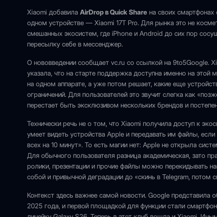
Xiaomi добавила
AirDrop в Quick Share
на своих смартфонах с
одном устройстве — Xiaomi 17T Pro. Для рынка это не косме
смешанных экосистем, где iPhone и Android до сих пор сос
пересылку себе в мессенджер.
О нововведении сообщает vc.ru со ссылкой на 9to5Google. Xi
указала, что на старте поддержка доступна именно на этой 
на одном аппарате, а уже потом решает, какие еще устройс
ограничений. Для пользователей это звучит слегка как «поз
перестает быть эксклюзивом нескольких брендов и постепе
Технически речь не о том, что Xiaomi получила доступ к экос
умеет видеть устройства Apple и передавать им файлы, если
всех на 10 минут». То есть магии нет: Apple не открыла сист
Для обычного пользователя разница академическая, зато пра
ролики, презентации и прочие файлы можно перекидывать н
собой и привычной деградации до «скинь в Telegram, потом с
Контекст здесь важнее самой новости. Google представила о
2025 года, и первой площадкой для функции стали смартфон
линейку Galaxy S26. Теперь в этот клуб вошла и Xiaomi. Ин