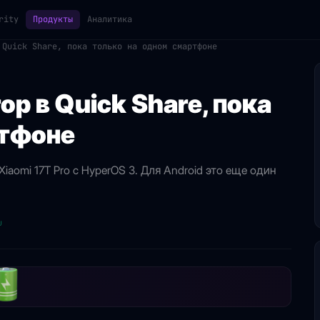
rity
Продукты
Аналитика
 Quick Share, пока только на одном смартфоне
op в Quick Share, пока
ртфоне
Xiaomi 17T Pro с HyperOS 3. Для Android это еще один
u