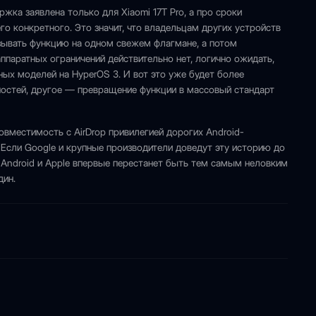
жка заявлена только для Xiaomi 17T Pro, а про сроки
го конкретного. Это значит, что владельцам других устройств
азывать функцию на одном свежем флагмане, а потом
ппаратных ограничений действительно нет, логично ожидать,
ьных моделей на HyperOS 3. И вот это уже будет более
остей, другое — превращение функции в массовый стандарт
овместимость с AirDrop привилегией дорогих Android-
 Если Google и крупные производители доведут эту историю до
Android и Apple впервые перестанет быть тем самым неловким
дин.