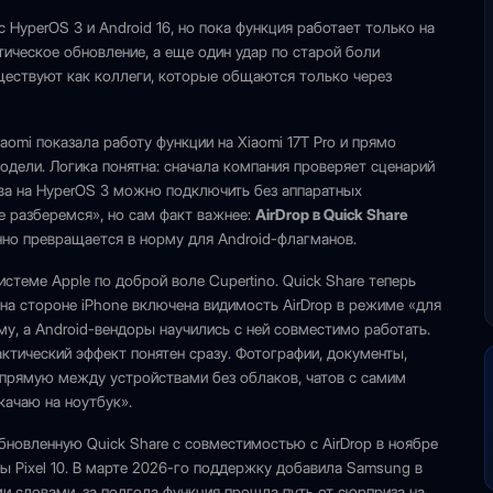
 HyperOS 3 и Android 16, но пока функция работает только на
тическое обновление, а еще один удар по старой боли
уществуют как коллеги, которые общаются только через
aomi показала работу функции на Xiaomi 17T Pro и прямо
модели. Логика понятна: сначала компания проверяет сценарий
тва на HyperOS 3 можно подключить без аппаратных
же разберемся», но сам факт важнее:
AirDrop в Quick Share
нно превращается в норму для Android-флагманов.
истеме Apple по доброй воле Cupertino. Quick Share теперь
 на стороне iPhone включена видимость AirDrop в режиме «для
ему, а Android-вендоры научились с ней совместимо работать.
ктический эффект понятен сразу. Фотографии, документы,
апрямую между устройствами без облаков, чатов с самим
качаю на ноутбук».
бновленную Quick Share с совместимостью с AirDrop в ноябре
ы Pixel 10. В марте 2026-го поддержку добавила Samsung в
ыми словами, за полгода функция прошла путь от сюрприза на