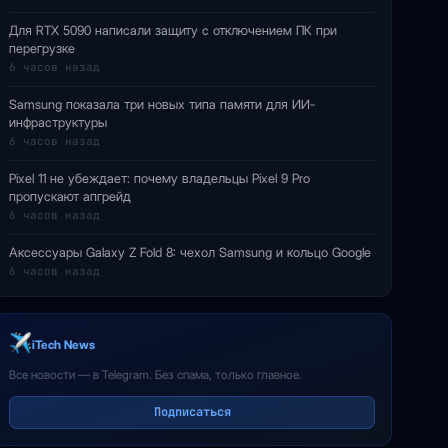
Для RTX 5090 написали защиту с отключением ПК при
перегрузке
6 часов назад
Samsung показала три новых типа памяти для ИИ-
инфраструктуры
6 часов назад
Pixel 11 не убеждает: почему владельцы Pixel 9 Pro
пропускают апгрейд
6 часов назад
Аксессуары Galaxy Z Fold 8: чехол Samsung и кольцо Google
6 часов назад
iTech News
Все новости — в Telegram. Без спама, только главное.
Подписаться