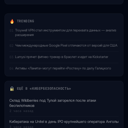
TRENDING
Troywell VPN стал инструментом для перехвата данных — анализ
01
расширения
Чем международные Google Pixel отличаются от версий для США
02
Lumysi прячет фитнес-трекер в браслет и идет на Kickstarter
03
Активы «Ланита» могут перейти «Ростеху» по делу Галицкого
04
ЕЩЁ В «КИБЕРБЕЗОПАСНОСТЬ»
Склад Wildberries под Тулой загорелся после атаки
беспилотников
2 часа назад
Кибератака на Unitel в день IPO крупнейшего оператора Анголы
3 часа назад