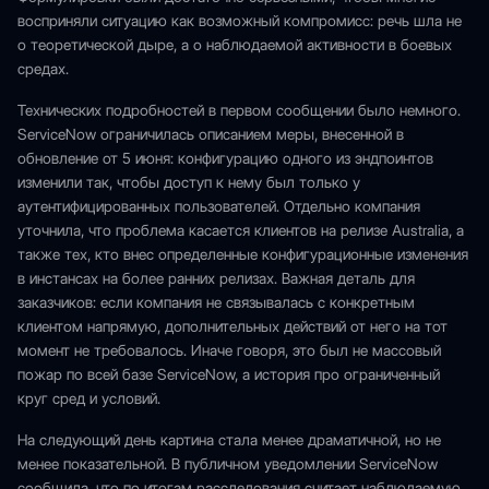
восприняли ситуацию как возможный компромисс: речь шла не
о теоретической дыре, а о наблюдаемой активности в боевых
средах.
Технических подробностей в первом сообщении было немного.
ServiceNow ограничилась описанием меры, внесенной в
обновление от 5 июня: конфигурацию одного из эндпоинтов
изменили так, чтобы доступ к нему был только у
аутентифицированных пользователей. Отдельно компания
уточнила, что проблема касается клиентов на релизе Australia, а
также тех, кто внес определенные конфигурационные изменения
в инстансах на более ранних релизах. Важная деталь для
заказчиков: если компания не связывалась с конкретным
клиентом напрямую, дополнительных действий от него на тот
момент не требовалось. Иначе говоря, это был не массовый
пожар по всей базе ServiceNow, а история про ограниченный
круг сред и условий.
На следующий день картина стала менее драматичной, но не
менее показательной. В публичном уведомлении ServiceNow
сообщила, что по итогам расследования считает наблюдаемую