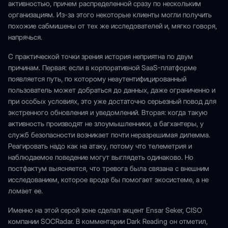
активностью, причем распределенной сразу по нескольким
организациям. Из-за этого некоторые клиенты могли получить
похожие сабмишены от тех же исследователей и, мягко говоря,
напрячься.
С практической точки зрения история неприятна по двум
причинам. Первая: если в корпоративной SaaS-платформе
появляется путь, по которому неаутентифицированный
пользователь может добраться до данных, даже ограниченно и
при особых условиях, это уже достаточно серьезный повод для
экстренного обновления и уведомлений. Вторая: когда такую
активность производят не злоумышленники, а багхантеры, у
служб безопасности возникает почти неразрешимая дилемма.
Реагировать надо как на атаку, потому что телеметрия и
наблюдаемое поведение могут выглядеть одинаково. Но
постфактум выясняется, что тревога была связана с внешним
исследованием, которое вроде бы помогает экосистеме, а не
ломает ее.
Именно на этой серой зоне сделал акцент Ensar Seker, CISO
компании SOCRadar. В комментарии Dark Reading он отметил,