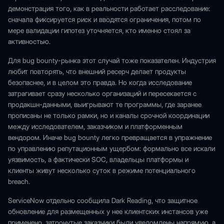
демонстрация того, как в реальности работает расследование:
сначала фиксируется риск и вводятся ограничения, потом по
мере валидации гипотез уточняется, кто именно стоял за
активностью.
Для bug bounty-рынка этот случай тоже показателен. Индустрия
любит повторять, что внешний ресерч делает продукты
безопаснее, и в целом это правда. Но когда исследование
затрагивает сразу несколько организаций и пересекается с
продакшн-данными, выигрывают те программы, где заранее
прописаны не только рамки, но и каналы срочной координации
между исследователем, заказчиком и платформенным
вендором. Иначе bug bounty легко превращается в упражнение
по управлению репутационным ущербом: формально все искали
уязвимость, а фактически SOC, владельцы платформы и
клиенты живут несколько суток в режиме потенциального
breach.
ServiceNow отдельно сообщила Dark Reading, что защитное
обновление для размещенных у нее клиентских инстансов уже
применено, затронутые заказчики были уведомлены напрямую, а