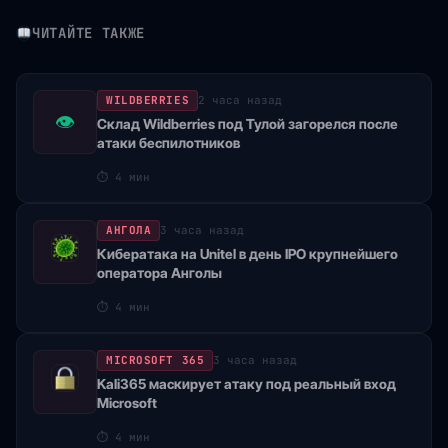
ЧИТАЙТЕ ТАКЖЕ
WILDBERRIES
2 часа назад
👁
Склад Wildberries под Тулой загорелся после
атаки беспилотников
⏱
4 мин
АНГОЛА
3 часа назад
Кибератака на Unitel в день IPO крупнейшего
оператора Анголы
⏱
4 мин
MICROSOFT 365
3 часа назад
Kali365 маскирует атаку под реальный вход
Microsoft
⏱
4 мин