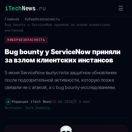
iTech
News
.ru
☰
Главная
›
Кибербезопасность
›
Bug bounty у ServiceNow приняли за взлом клиентских
инстансов
КИБЕРБЕЗОПАСНОСТЬ
Bug bounty у ServiceNow приняли
за взлом клиентских инстансов
5 июня ServiceNow выпустила защитное обновление
после подозрительной активности, которую позже
связали не с атакой, а с bug bounty-исследованием.
Редакция iTech News
11.06.2026
⏱
5 мин
✍️
|
|
|
Источник: Dark Reading