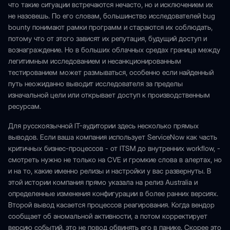
что такие ситуации встречаются нечасто, но и исключением их
не назовешь. По его словам, большинство исследователей bug
bounty понимают рамки программ и стараются их соблюдать,
потому что от этого зависят их репутация, будущий доступ и
вознаграждение. Но в больших облачных средах граница между
легитимным исследованием и несанкционированным
тестированием может размываться, особенно если найденный
путь неожиданно выводит исследователя за пределы
изначальной цели или открывает доступ к производственным
ресурсам.
Для русскоязычной IT-аудитории здесь несколько прямых
выводов. Если ваша компания использует ServiceNow как часть
критичных бизнес-процессов - от ITSM до внутренних workflow, -
смотреть нужно не только на CVE и громкие слова в алертах, но
и на то, какие именно релизы и настройки у вас развернуты. В
этой истории компания прямо указала на релиз Australia и
определенные изменения конфигурации в более ранних версиях.
Второй вывод касается процессов реагирования. Когда вендор
сообщает об аномальной активности, а потом корректирует
версию событий, это не повод обвинять его в панике. Скорее это