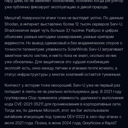
пару дней, но не заменяет обновление, особенно когда регулятор
уже публично фиксирует эксплуатацию в дикой природе.
Масштаб поверхности атаки тоже не выглядит уютно. По данным
Shodan, в интернет выставлено более 12 тысяч серверов Serv-U.
Shadowserver видит чуть больше 3,1 тысячи. Разброс в цифрах
объясним: разные методики сканирования, разные критерии
видимости. Но вывод одинаковый и без академических споров о
точности телеметрии: уязвимость SolarWinds Serv-U затрагивает
заметное число систем, и никто пока не знает, сколько из них
уже обновлены. Для защитников это худшая комбинация:
эксплойт есть, окно между патчем и атаками почти исчезло, а
статус инфраструктуры у многих компаний остается туманным.
Контекст у истории тоже нехороший. Serv-U уже не первый раз
попадает в ленты из-за реально используемых дыр. В 2021 году
группировка Clop применяла уязвимость удаленного выполнения
кода CVE-2021-35211 для проникновения в корпоративные сети.
Тогда же, по данным Microsoft, этот же баг использовали
китайские атакующие под треком DEV-0322 в zero-day-атаках с
июля 2021 года. Позже, в июне 2024 года, GreyNoise и Rapid7