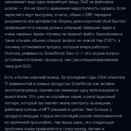
напоминает еще одну неприятную вещь: DoS на файловом
шлюзе — это не просто временная недоступность сервиса. Если
через него идут выгрузки, отчеты, обмен с ERP, передача
документов или артефактов сборки, даже короткий сбой быстро
превращается в каскад ручных операций, зависших задач и
очень нервных писем «почему не приехал файл». Безопасники в
таких случаях обычно слышат вопрос не «какой там CVE?», а
«почему остановился процесс, который вчера работал».
Поэтому уязвимость SolarWinds Serv-U — это скорее вопрос
устойчивости бизнес-процесса, чем узкоспециализированная
тема для SOC.
Есть и более широкий вывод. За последние годы CISA отметила
11 уязвимостей в разных продуктах SolarWinds как активно
эксплуатируемые, причем как минимум одну использовали и
вымогатели. Это уже не случайная серия, а репутационный
паттерн, который заставляет иначе смотреть на внешние
файловые шлюзы и MFT-решения в целом. Чем больше у
продукта инерции, старых инсталляций и роли «малозаметной,
но критичной прослойки», тем выше шанс, что следующая
проблема снова превратится в гонку между патчем и