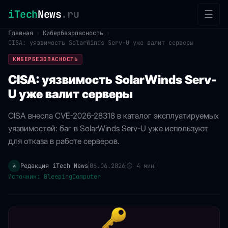
iTech
News
.ru
☰
Главная
›
Кибербезопасность
›
CISA: уязвимость SolarWinds Serv-U уже валит серверы
КИБЕРБЕЗОПАСНОСТЬ
CISA: уязвимость SolarWinds Serv-
U уже валит серверы
CISA внесла CVE-2026-28318 в каталог эксплуатируемых
уязвимостей: баг в SolarWinds Serv-U уже используют
для отказа в работе серверов.
Редакция iTech News
06.06.2026
⏱
4 мин
✍️
|
|
|
Источник: BleepingComputer