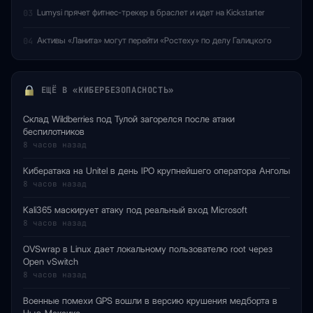
Lumysi прячет фитнес-трекер в браслет и идет на Kickstarter
03
Активы «Ланита» могут перейти «Ростеху» по делу Галицкого
04
ЕЩЁ В «КИБЕРБЕЗОПАСНОСТЬ»
Склад Wildberries под Тулой загорелся после атаки
беспилотников
8 часов назад
Кибератака на Unitel в день IPO крупнейшего оператора Анголы
8 часов назад
Kali365 маскирует атаку под реальный вход Microsoft
8 часов назад
OVSwrap в Linux дает локальному пользователю root через
Open vSwitch
8 часов назад
Военные помехи GPS вошли в версию крушения медборта в