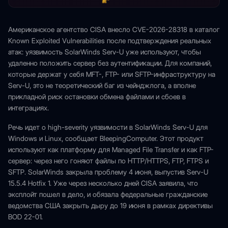
Американское агентство CISA внесло CVE-2026-28318 в каталог
Known Exploited Vulnerabilities после подтверждения реальных
атак: уязвимость SolarWinds Serv-U уже используют, чтобы
удаленно положить сервер без аутентификации. Для компаний,
которые держат у себя MFT-, FTP- или SFTP-инфраструктуру на
Serv-U, это не теоретический баг из чейнджлога, а вполне
прикладной риск остановки обмена файлами и сбоев в
интеграциях.
Речь идет о high-severity уязвимости в SolarWinds Serv-U для
Windows и Linux, сообщает BleepingComputer. Этот продукт
используют как платформу для Managed File Transfer и как FTP-
сервер: через него гоняют файлы по HTTP/HTTPS, FTP, FTPS и
SFTP. SolarWinds закрыла проблему 4 июня, выпустив Serv-U
15.5.4 Hotfix 1. Уже через несколько дней CISA заявила, что
эксплойт пошел в дело, и обязала федеральные гражданские
ведомства США закрыть дыру до 19 июня в рамках директивы
BOD 22-01.