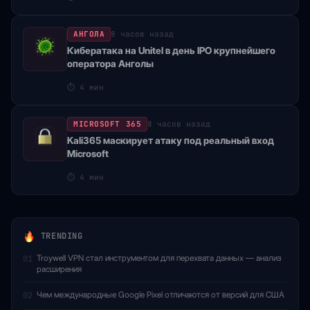
АНГОЛА
8 часов назад
Кибератака на Unitel в день IPO крупнейшего
оператора Анголы
⏱
4 мин
MICROSOFT 365
8 часов назад
Kali365 маскирует атаку под реальный вход
Microsoft
⏱
4 мин
TRENDING
Troywell VPN стал инструментом для перехвата данных — анализ
01
расширения
Чем международные Google Pixel отличаются от версий для США
02