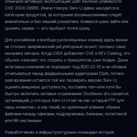
отмечали активную эксплуатацию path traversal-уязвимости
CVE-2024-28995. Иначе говоря, Serv-U давно находится в
категории продуктов, за которыми злоумышленники следят
внимательно и без лишней романтики: появился шанс зайти или
уронить сервис — его пробуют почти сразу.
Для российских и вообще русскоязычных команд здесь важен
не столько американский регуляторный сюжет, сколько сама
механика сигнала. Когда CISA добавляет CVE в KEV Catalog, это
обычно означает, что спорить о приоритетах уже поздно. Даже
если ваша компания не подпадает под BOD 22-01 и не обязана
отчитываться перед федеральными аудиторами США, логика
реагирования остается той же: проверить версию Serv-U,
оценить внешнюю доступность, поставить патч или хотя бы
быстро включить сетевые ограничения. Особенно это касается
организаций, у которых Serv-U стоит не как «старый FTP для
пары клиентов», а как тихий, но критичный элемент обмена
файлами между офисами, подрядчиками, банками, логистикой
или HR-системами.
Разработчикам и инфраструктурным командам история