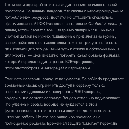
Технически сценарий атаки выглядит неприятно именно своей
простотой. По данным вендора, баг связан с неконтролируемым
потреблением ресурсов: достаточно отправить специально
сформированный POST-запрос с заголовком
Content-Encoding:
deflate
, чтобы сервис Serv-U аварийно завершился. Никакой
учетной записи не нужно, повышенные привилегии не нужны,
взаимодействие с пользователем тоже не требуется. То есть
для атакующего это дешевый путь к отказу в обслуживании, а
для жертвы — риск внезапно потерять канал обмена файлами,
который нередко сидит в центре B2B-процессов,
документооборота и интеграций с партнерами.
Если патч поставить сразу не получается, SolarWinds предлагает
временные меры: ограничить доступ к серверу только
известными адресами и блокировать POST-запросы,
содержащие
content-encoding
. Вендор отдельно подчеркивает,
что уязвимый сервис вообще не нуждается в этой
функциональности, так что фильтрация не должна ломать
штатную работу. Но это все равно компромисс, а не
полноценное решение. Временная защита помогает пережить