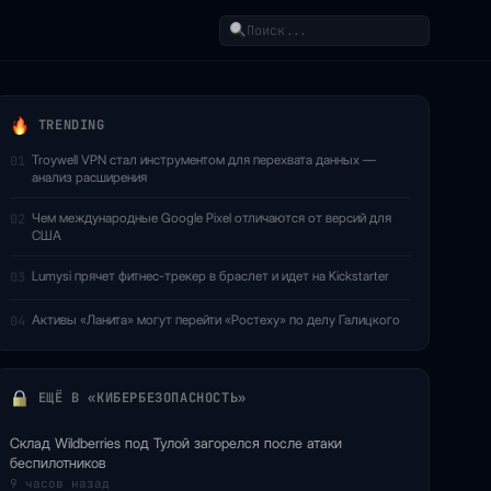
Поиск
TRENDING
Troywell VPN стал инструментом для перехвата данных —
01
анализ расширения
Чем международные Google Pixel отличаются от версий для
02
США
Lumysi прячет фитнес-трекер в браслет и идет на Kickstarter
03
Активы «Ланита» могут перейти «Ростеху» по делу Галицкого
04
ЕЩЁ В «КИБЕРБЕЗОПАСНОСТЬ»
Склад Wildberries под Тулой загорелся после атаки
беспилотников
9 часов назад