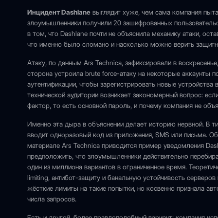
Инцидент Dashlane
выглядит хуже, чем сама компания пытае
злоумышленники получили 20 зашифрованных пользовательск
в том, что Dashlane почти не объяснила механику атаки, ост
что именно было сломано и насколько можно верить защитн
Атаку, по данным Ars Technica, зафиксировали в воскресенье,
сторона устроила brute force-атаку на некоторые аккаунты 
аутентификации, чтобы зарегистрировать новые устройства 
технической аудитории возникает закономерный вопрос: есл
фактор, то есть основной пароль, и почему компания не объ
Именно эта дыра в объяснении делает историю нервной. В т
вводит одноразовый код из приложения, SMS или письма. Об
материале Ars Technica приводится пример уведомления Dash
предположить, что злоумышленники действительно перебира
один из миллиона вариантов в ограниченное время. Теоретиче
limiting, антибот-защиту и банальную устойчивость серверов
жёсткие лимиты на такие попытки, но косвенно признала ав
числа запросов.
Есть и другой, более правдоподобный вариант: компания ис