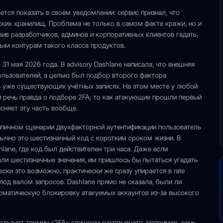
тся показать в своём уведомлении: сервис признал, что
их хранилищ. Проблема не только в самом факте кражи, но и
авив разработчиков, админов и корпоративных клиентов гадать,
ым контурам такого класса продуктов.
 31 мая 2026 года. В advisory Dashlane написала, что внешняя
пользователей, а целью был подбор второго фактора
в уже существующих учётных записях. На этом месте у любой
и речь правда о подборе 2FA, то как атакующие прошли первый
ясняет эту часть вообще.
ипичном сценарии двухфакторной аутентификации пользователь
ычно это шестизначный код с коротким сроком жизни. В
lane, где код был действителен три часа. Даже если
ли шестизначные значения, им пришлось бы пытаться угадать
ски это возможно, практически же сразу упирается в rate
 под валом запросов. Dashlane прямо не сказала, были ли
томатическую блокировку атакуемых аккаунтов из-за высокого
пользует термин «2FA» слишком расплывчато. Например, речь