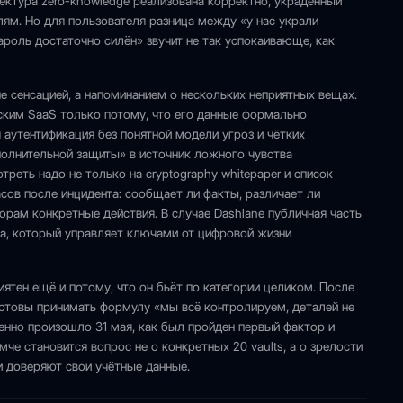
тектура zero-knowledge реализована корректно, украденный
лям. Но для пользователя разница между «у нас украли
ароль достаточно силён» звучит не так успокаивающе, как
не сенсацией, а напоминанием о нескольких неприятных вещах.
ским SaaS только потому, что его данные формально
 аутентификация без понятной модели угроз и чётких
полнительной защиты» в источник ложного чувства
реть надо не только на cryptography whitepaper и список
часов после инцидента: сообщает ли факты, различает ли
рам конкретные действия. В случае Dashlane публичная часть
та, который управляет ключами от цифровой жизни
ятен ещё и потому, что он бьёт по категории целиком. После
 готовы принимать формулу «мы всё контролируем, деталей не
менно произошло 31 мая, как был пройден первый фактор и
мче становится вопрос не о конкретных 20 vaults, а о зрелости
ии доверяют свои учётные данные.