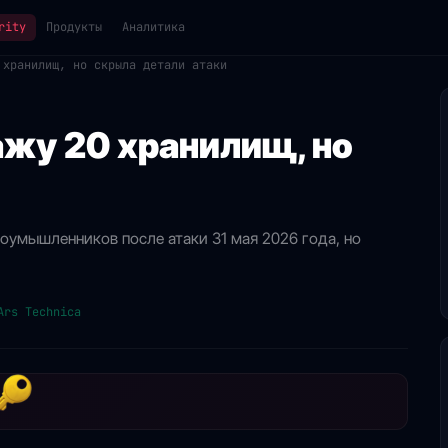
rity
Продукты
Аналитика
 хранилищ, но скрыла детали атаки
ажу 20 хранилищ, но
оумышленников после атаки 31 мая 2026 года, но
Ars Technica