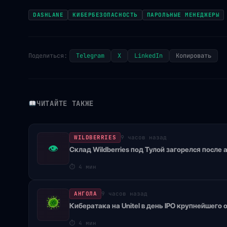
DASHLANE
КИБЕРБЕЗОПАСНОСТЬ
ПАРОЛЬНЫЕ МЕНЕДЖЕРЫ
Поделиться:
Telegram
X
LinkedIn
Копировать
ЧИТАЙТЕ ТАКЖЕ
WILDBERRIES
9 часов назад
👁
Склад Wildberries под Тулой загорелся после
⏱
4 мин
АНГОЛА
9 часов назад
Кибератака на Unitel в день IPO крупнейшего
⏱
4 мин