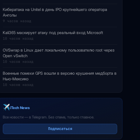
Кибератака на Unitel в день IPO крупнейшего оператора
Анголы
9 часов назад
Kali365 маскирует атаку под реальный вход Microsoft
10 часов назад
OVSwrap в Linux дает локальному пользователю root через
Open vSwitch
10 часов назад
Военные помехи GPS вошли в версию крушения медборта в
Нью-Мексико
10 часов назад
iTech News
Все новости — в Telegram. Без спама, только главное.
Подписаться