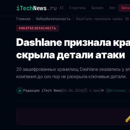
iTech
News
.ru
AI
Стартапы
Бизнес
Dev
Secu
Главная
›
Кибербезопасность
›
Dashlane признала кражу 20
КИБЕРБЕЗОПАСНОСТЬ
Dashlane признала кр
скрыла детали атаки
20 зашифрованных хранилищ Dashlane оказались у зл
компания до сих пор не раскрыла ключевые детали.
Редакция iTech News
04.06.2026
⏱
4 мин
👁
2
Источник: 
✍️
|
|
|
|