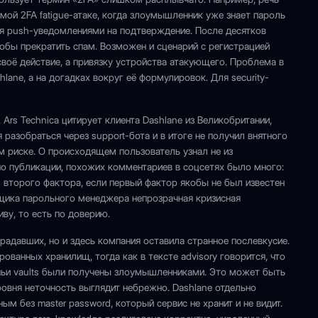
емой 2FA fatigue-атаке, когда злоумышленник уже знает пароль
ля push-уведомлениями на подтверждение. После десятков
тобы прекратить спам. Возможен и сценарий с регистрацией
своё действие, а привязку устройства атакующего. Проблема в
hlane, а на догадках вокруг её формулировок. Для security-
Ars Technica цитирует клиента Dashlane из Великобритании,
разобраться через support-бота и в итоге не получил внятного
ом риске. О происходящем пользователь узнал не из
по публикации, похожих комментариев в соцсетях было много:
м второго фактора, если первый фактор якобы не был известен
щика парольного менеджера непрозрачная кризисная
ву, то есть по доверию.
адавших, но и здесь компания оставила странное послевкусие.
ованных хранилищ, тогда как в тексте advisory говорится, что
 чьи vaults были получены злоумышленниками. Это может быть
овня неточность выглядит небрежно. Dashlane отдельно
 без master password, который сервис не хранит и не видит.