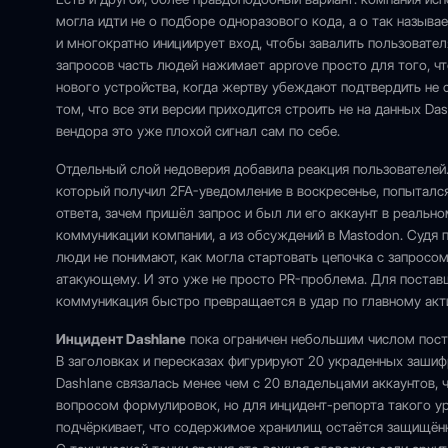
могла идти не о подборе одноразового кода, а о так называ
и многократно инициирует вход, чтобы завалить пользовате
запросов часть людей нажимает approve просто для того, ч
нового устройства, когда жертву убеждают подтвердить не 
том, что все эти версии приходится строить не на данных Das
вендора это уже плохой сигнал сам по себе.
Отдельный слой недоверия добавила реакция пользователей. 
который получил 2FA-уведомление в воскресенье, попытался 
ответа, зачем пришёл запрос и был ли его аккаунт в реальн
коммуникации компании, а из обсуждений в Mastodon. Судя 
люди не понимают, как могла стартовать цепочка с запросо
атакующему. И это уже не просто PR-проблема. Для постав
коммуникация быстро превращается в удар по главному акти
Инцидент Dashlane
пока ограничен небольшим числом постр
В заголовках и пересказах фигурируют 20 украденных зашифр
Dashlane связалась менее чем с 20 владельцами аккаунтов,
вопросом формулировок, но для инцидент-репорта такого ур
подчёркивает, что содержимое хранилищ остаётся защищённым