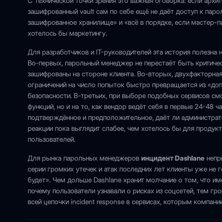
С технической точки зрения это важная оговорка: если архи
зашифрованный vault сам по себе ещё не даёт доступ к паро
зашифрованное хранилище» и «всё в порядке, если мастер-п
хотелось бы маркетингу.
Для разработчиков и IT-руководителей эта история полезна 
Во-первых, парольный менеджер не перестаёт быть критиче
зашифрованы на стороне клиента. Во-вторых, двухфакторная
ограничений на число попыток быстро превращается из «до
безопасности. В-третьих, при выборе подобных сервисов смот
функций, но и на то, как вендор ведёт себя в первые 24-48 
подтверждённое и предположительное, даёт ли администрато
реакции пока выглядит слабее, чем хотелось бы для продук
пользователей.
Для рынка парольных менеджеров
инцидент Dashlane
непри
серии громких утечек и атак последних лет клиенты уже не
будет». Чем дольше Dashlane хранит молчание о том, что и
почему пользователи узнавали о рисках из соцсетей, тем гро
всей цепочки incident response в сервисах, которым компан