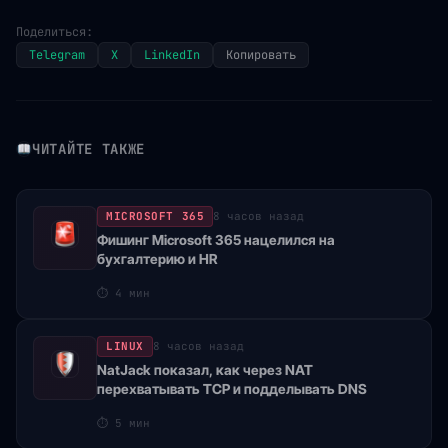
Поделиться:
Telegram
X
LinkedIn
Копировать
ЧИТАЙТЕ ТАКЖЕ
MICROSOFT 365
8 часов назад
Фишинг Microsoft 365 нацелился на
бухгалтерию и HR
⏱
4 мин
LINUX
8 часов назад
NatJack показал, как через NAT
перехватывать TCP и подделывать DNS
⏱
5 мин