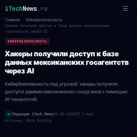
iTech
News
.ru
☰
Главная
›
Кибербезопасность
›
Хакеры получили доступ к базе данных мексиканских
госагентств через AI
КИБЕРБЕЗОПАСНОСТЬ
Хакеры получили доступ к базе
данных мексиканских госагентств
через AI
Кибербезопасность под угрозой: хакеры получили
доступ к данным мексиканских госорганов с помощью
AI-технологий.
Редакция iTech News
06.03.2026
⏱
1 мин
✍️
|
|
|
Источник: Dark Reading