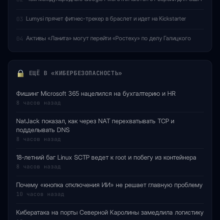
Lumysi прячет фитнес-трекер в браслет и идет на Kickstarter
03
Активы «Ланита» могут перейти «Ростеху» по делу Галицкого
04
ЕЩЁ В «КИБЕРБЕЗОПАСНОСТЬ»
Фишинг Microsoft 365 нацелился на бухгалтерию и HR
8 часов назад
NatJack показал, как через NAT перехватывать TCP и
подделывать DNS
8 часов назад
18-летний баг Linux SCTP ведет к root и побегу из контейнера
8 часов назад
Почему «кнопка отключения ИИ» не решает главную проблему
10 часов назад
Кибератака на порты Северной Каролины замедлила логистику