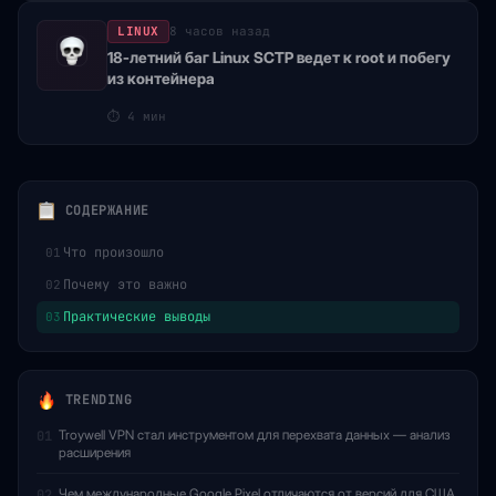
LINUX
8 часов назад
18-летний баг Linux SCTP ведет к root и побегу
из контейнера
⏱
4 мин
СОДЕРЖАНИЕ
Что произошло
01
Почему это важно
02
Практические выводы
03
TRENDING
Troywell VPN стал инструментом для перехвата данных — анализ
01
расширения
Чем международные Google Pixel отличаются от версий для США
02