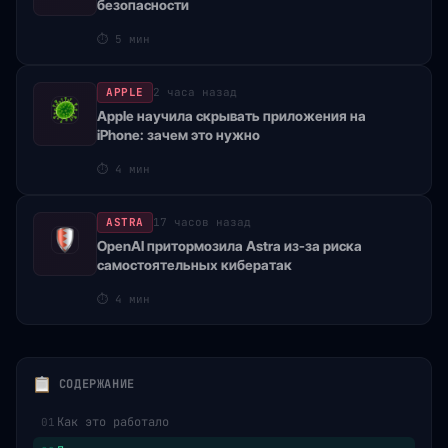
безопасности
⏱
5 мин
APPLE
2 часа назад
Apple научила скрывать приложения на
iPhone: зачем это нужно
⏱
4 мин
ASTRA
17 часов назад
OpenAI притормозила Astra из-за риска
самостоятельных кибератак
⏱
4 мин
СОДЕРЖАНИЕ
Как это работало
01