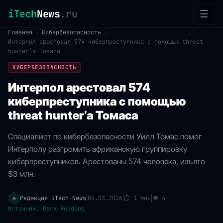
iTech
News
.ru
☰
Главная
›
Кибербезопасность
›
Интерпол арестовал 574 киберпреступника с помощью threat
hunter’а Томаса
КИБЕРБЕЗОПАСНОСТЬ
Интерпол арестовал 574
киберпреступника с помощью
threat hunter’а Томаса
Специалист по кибербезопасности Уилл Томас помог
Интерполу разгромить африканскую группировку
киберпреступников. Арестованы 574 человека, изъято
$3 млн.
Редакция iTech News
04.03.2026
⏱
1 мин
👁
4
✍️
|
|
|
|
Источник: Dark Reading