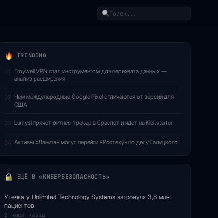
Поиск
TRENDING
Troywell VPN стал инструментом для перехвата данных —
01
анализ расширения
Чем международные Google Pixel отличаются от версий для
02
США
Lumysi прячет фитнес-трекер в браслет и идет на Kickstarter
03
Активы «Ланита» могут перейти «Ростеху» по делу Галицкого
04
ЕЩЁ В «КИБЕРБЕЗОПАСНОСТЬ»
Утечка у Unlimited Technology Systems затронула 3,8 млн
пациентов
2 часа назад