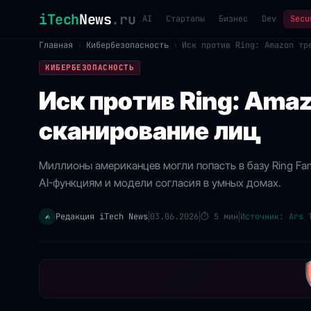
iTech
News
.ru
AI
Стартапы
Бизнес
Dev
Secu
Главная
›
Кибербезопасность
›
Иск против Ring: Amazon тр
КИБЕРБЕЗОПАСНОСТЬ
Иск против Ring: Ama
сканирование лиц
Миллионы американцев могли попасть в базу Ring Fami
AI-функциям и модели согласия в умных домах.
Редакция iTech News
03.06.2026
⏱
5 мин
Источник: Ars 
✍️
|
|
|