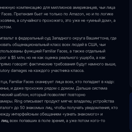
денежную компенсацию для миллионов американцев, чьи лица
 Faces. Претензия бьет не только по Amazon, но и по логике
 хозяина, а случайного прохожего, это уже не «умный дом», а
остом.
Сигвальт в федеральный суд Западного округа Вашингтона, где
ровать общенациональный класс всех людей в США, чьи
ользованы функцией Familiar Faces, а также отдельный
рог в $5 млн, но не как оценка реального ущерба, а как
рямо говорят: фактические требования будут намного выше,
utory damages на каждого участника класса.
ца, Familiar Faces сканирует лица всех, кто попадает в кадр:
еченье, и даже прохожих рядом с домом. Дальше система
рический шаблон, который позволяет повторно
амеры. Ring описывает продукт мягче: владелец устройства
аталог» до 50 знакомых лиц, чтобы получать уведомления, кто
 между интерфейсным обещанием «узнать знакомого» и
 лиц
всех попавших в поле зрения, а уже потом кого-то