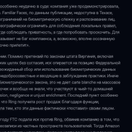
особенно неудачно в суде: компания уже продемонстрировала,
Familiar Faces, по данным публикации, недоступна в Техасе,
ограничений на биометрическую слежку и распознавание лиц.
географически ограничить для соблюдения локальных правил,
 где соблюдать приватность, а где попробовать проскочить. Для
азывает не баг комплаенса, а, возможно, вполне осознанную
очно прилетит».
ии. Помимо претензий по законам штата Виргиния, включая
ких целях без согласия, иск опирается на позицию Федеральной
неожиданный сбор или использование биометрических данных
 недобросовестные и вводящие в заблуждение практики. Иначе
иометрического» закона, это не дает carte blanche на массовое
очек и вообще не знали, что участвуют в чьей-то домашней
sion, negligence и unjust enrichment. Последний пункт особенно
что Ring получила рост продаж благодаря функции,
ла тем, кто эти данные фактически «поставил» своим лицом.
 году FTC подала иск против Ring, обвинив компанию в том, что
еозаписи из частных пространств пользователей. Тогда Amazon