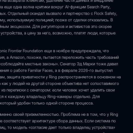
лн на возвраты клиентам, удаление части данных и внедрение
 еще одна волна критики вокруг AI-функции Search Party,
х. Отдельный скандал вызвало и партнерство с Flock Safety,
ему, используемую полицией; позже от сделки отказались. В
йным эксцессом. Для регуляторов и активистов это скорее
устройства, а цену за него, возможно, платят люди, которые
onic Frontier Foundation еще в ноябре предупреждала, что
асия, а Amazon, похоже, пытается переложить часть требований
 «соблюдайте местные законы». Сенатор Эд Марки тоже давил
ния о работе Familiar Faces, а в феврале 2026-го выпустил
ам, защита приватности у Ring распространяется в основном на
 как у людей на другой стороне объектива нет сопоставимого
из переписки с сенатором: если человек хочет удалить свои
ся к каждому владельцу Ring-камеры отдельно. Для
 который удобен только одной стороне процесса.
менно своей приземленностью. Проблема не в том, что у Ring
 не соответствует архитектуре сбора данных. Если система по
иц, то модель «согласие дает только владелец устройства»