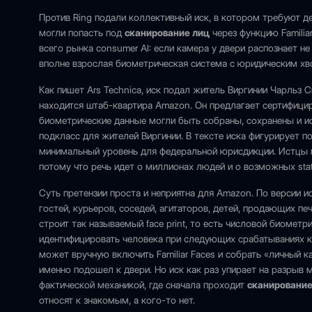
Против Ring подали коллективный иск, в котором требуют 
могли попасть под
сканирование лиц
через функцию Familiar
всего рынка consumer AI: если камера у двери распознает не
вполне взрослая биометрическая система с юридическим хв
Как пишет Ars Technica, иск подал житель Виргинии Чарльз 
находится штаб-квартира Amazon. Он предлагает сертифици
биометрические данные могли быть собраны, сохранены и исп
подкласс для жителей Виргинии. В тексте иска фигурирует по
минимальный уровень для федеральной юрисдикции. Истцы п
потому что речь идет о миллионах людей и о возможных stat
Суть претензии проста и неприятна для Amazon. По версии ист
гостей, курьеров, соседей, агитаторов, детей, продающих п
строит так называемый face print, то есть числовой биомет
идентифицировать человека при следующих срабатываниях к
может вручную включить Familiar Faces и собрать «личный к
именно подошел к двери. Но иск как раз упирает на разрыв
фактической механикой, где сначала проходит
сканирование
относят к знакомым, а кого-то нет.