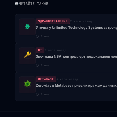
ЧИТАЙТЕ ТАКЖЕ
ЗДРАВООХРАНЕНИЕ
2 часа назад
🕵
Утечка у Unlimited Technology Systems затрон
⏱
4 мин
OT
2 часа назад
Экс-глава NSA: контроллеры водоканалов нел
⏱
4 мин
METABASE
3 часа назад
Zero-day в Metabase привел к кражам данных 
⏱
4 мин