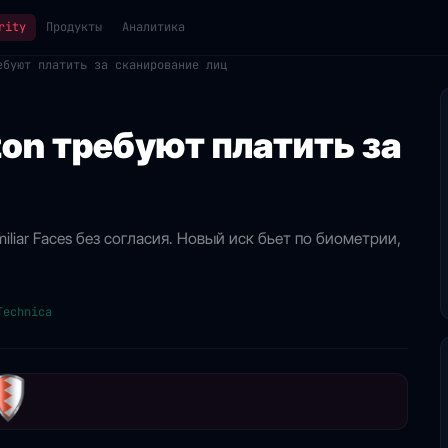
rity
Продукты
Аналитика
ебуют платить за сканирование лиц
zon требуют платить за
liar Faces без согласия. Новый иск бьет по биометрии,
Technica