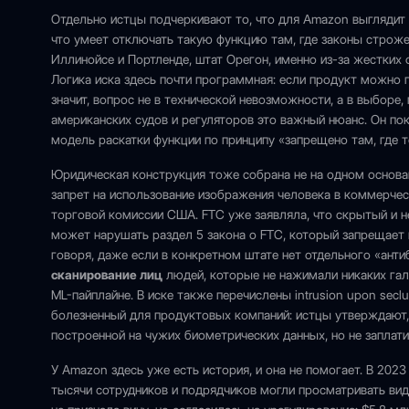
Отдельно истцы подчеркивают то, что для Amazon выглядит 
что умеет отключать такую функцию там, где законы строже. 
Иллинойсе и Портленде, штат Орегон, именно из-за жестких 
Логика иска здесь почти программная: если продукт можно 
значит, вопрос не в технической невозможности, а в выборе,
американских судов и регуляторов это важный нюанс. Он пок
модель раскатки функции по принципу «запрещено там, где т
Юридическая конструкция тоже собрана не на одном основан
запрет на использование изображения человека в коммерчес
торговой комиссии США. FTC уже заявляла, что скрытый и 
может нарушать раздел 5 закона о FTC, который запрещает
говоря, даже если в конкретном штате нет отдельного «антиб
сканирование лиц
людей, которые не нажимали никаких гал
ML-пайплайне. В иске также перечислены intrusion upon seclu
болезненный для продуктовых компаний: истцы утверждают, 
построенной на чужих биометрических данных, но не заплати
У Amazon здесь уже есть история, и она не помогает. В 2023
тысячи сотрудников и подрядчиков могли просматривать вид