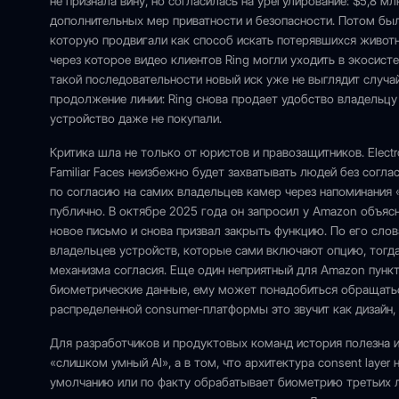
не признала вину, но согласилась на урегулирование: $5,8 м
дополнительных мер приватности и безопасности. Потом была
которую продвигали как способ искать потерявшихся животны
через которое видео клиентов Ring могли уходить в экосист
такой последовательности новый иск уже не выглядит случа
продолжение линии: Ring снова продает удобство владельцу 
устройство даже не покупали.
Критика шла не только от юристов и правозащитников. Electr
Familiar Faces неизбежно будет захватывать людей без согл
по согласию на самих владельцев камер через напоминания
публично. В октябре 2025 года он запросил у Amazon объясне
новое письмо и снова призвал закрыть функцию. По его слов
владельцев устройств, которые сами включают опцию, тогда
механизма согласия. Еще один неприятный для Amazon пункт 
биометрические данные, ему может понадобиться обращать
распределенной consumer-платформы это звучит как дизайн,
Для разработчиков и продуктовых команд история полезна и
«слишком умный AI», а в том, что архитектура consent layer
умолчанию или по факту обрабатывает биометрию третьих л