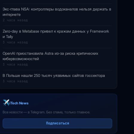
Экс-глава NSA: контроллеры водоканалов нельзя держать в
интернете
2 часа назад
Zero-day в Metabase привел к кражам данных у Framework
и Tally
3 часа назад
OpenAI приостановила Astra из-за риска критических
кибервозможностей
3 часа назад
В Польше нашли 250 тысяч уязвимых сайтов госсектора
3 часа назад
iTech News
Все новости — в Telegram. Без спама, только главное.
Подписаться