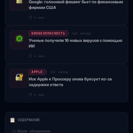
Google: голосовой фишинг бьет по финансовым
фирмам США
⏱
4 мин
БИОБЕЗОПАСНОСТЬ
1 час назад
Ученые получили 16 новых вирусов с помощью
ИИ
⏱
4 мин
APPLE
1 час назад
Иск Apple к Проссеру снова буксует из-за
задержки ответа
⏱
4 мин
СОДЕРЖАНИЕ
Объем обновления
01