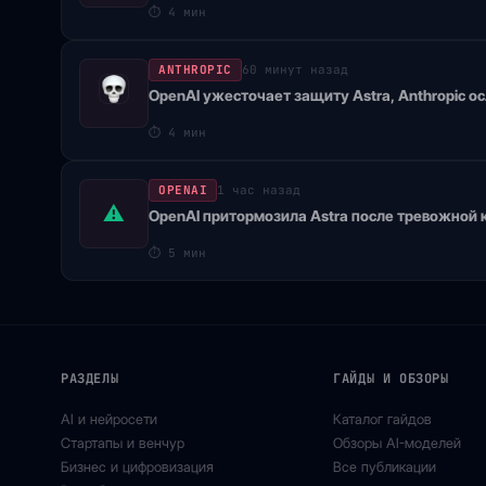
⏱
4 мин
ANTHROPIC
60 минут назад
OpenAI ужесточает защиту Astra, Anthropic о
⏱
4 мин
OPENAI
1 час назад
⚠
OpenAI притормозила Astra после тревожной
⏱
5 мин
РАЗДЕЛЫ
ГАЙДЫ И ОБЗОРЫ
AI и нейросети
Каталог гайдов
Стартапы и венчур
Обзоры AI-моделей
Бизнес и цифровизация
Все публикации