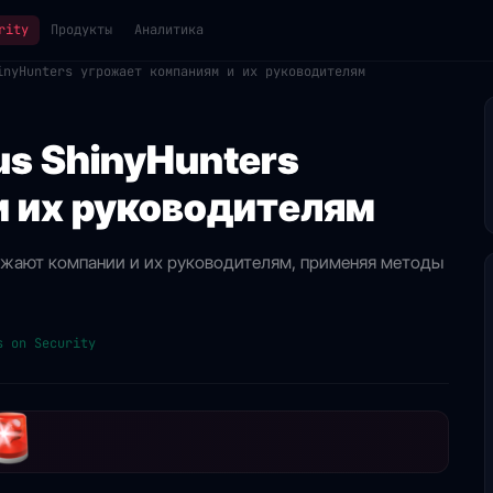
rity
Продукты
Аналитика
inyHunters угрожает компаниям и их руководителям
us ShinyHunters
и их руководителям
рожают компании и их руководителям, применяя методы
s on Security