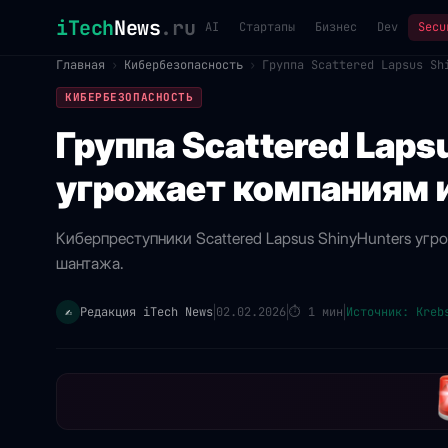
iTech
News
.ru
AI
Стартапы
Бизнес
Dev
Secu
Главная
›
Кибербезопасность
›
Группа Scattered Lapsus Sh
КИБЕРБЕЗОПАСНОСТЬ
Группа Scattered Laps
угрожает компаниям 
Киберпреступники Scattered Lapsus ShinyHunters уг
шантажа.
Редакция iTech News
02.02.2026
⏱
1 мин
Источник: Kreb
✍️
|
|
|