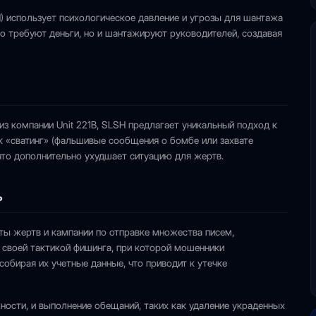
H) использует психологическое давление и угрозы для шантажа
то требуют деньги, но и шантажируют руководителей, создавая
из компании Unit 221B, SLSH предлагает уникальный подход к
к «сватинг» (фальшивые сообщения о бомбе или захвате
что дополнительно ухудшает ситуацию для жертв.
ь
ты жертв и кампании по отправке множества писем,
а своей тактикой фишинга, при которой мошенники
обирая их учетные данные, что приводит к утечке
жности, и выполнение обещаний, таких как удаление украденных