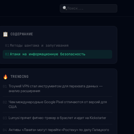
Поиск
СОДЕРЖАНИЕ
Методы шантажа и запугивания
01
Атаки на информационную безопасность
02
TRENDING
Troywell VPN стал инструментом для перехвата данных —
01
анализ расширения
Чем международные Google Pixel отличаются от версий для
02
США
Lumysi прячет фитнес-трекер в браслет и идет на Kickstarter
03
Активы «Ланита» могут перейти «Ростеху» по делу Галицкого
04