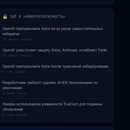
ЕЩЁ В «КИБЕРБЕЗОПАСНОСТЬ»
OpenAI притормозила Astra из-за риска самостоятельных
кибератак
56 минут назад
OpenAI ужесточает защиту Astra, Anthropic ослабляет Fable
60 минут назад
OpenAI притормозила Astra после тревожной киберпроверки
1 час назад
Разработчики требуют сделать AI-IDE безопасными по
умолчанию
2 часа назад
Хакеры использовали уязвимости TrueConf для подмены
обновлений
2 часа назад