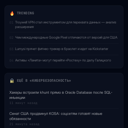
TRENDING
Troywell VPN стал инструментом для перехвата данных — анализ
01
расширения
Чем международные Google Pixel отличаются от версий для США
02
Lumysi прячет фитнес-трекер в браслет и идет на Kickstarter
03
Активы «Ланита» могут перейти «Ростеху» по делу Галицкого
04
ЕЩЁ В «КИБЕРБЕЗОПАСНОСТЬ»
Хакеры встроили khunt прямо в Oracle Database после SQL-
инъекции
11 минут назад
Сенат США продвинул KOSA: соцсетям готовят новые
обязанности
21 минута назад