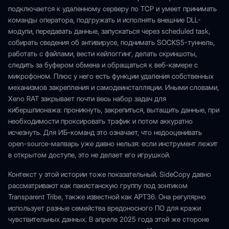
подключается к удаленному серверу по TCP и умеет принимать
команды оператора, подгружать и исполнять внешние DLL-
модули, передавать данные, запускаться через scheduled task,
собирать сведения об антивирусе, поднимать SOCKS5-туннель,
работать с файлами, вести кейлоггинг, делать скриншоты,
следить за буфером обмена и обращаться к веб-камере с
микрофоном. Плюс у него есть функции удаления собственных
механизмов закрепления и самодеинсталляции. Иными словами,
Xeno RAT закрывает почти весь набор задач для
кибершпионажа: проникнуть, закрепиться, вытащить данные, при
необходимости проксировать трафик и потом аккуратно
исчезнуть. Для ИБ-команд это означает, что недооценивать
open-source-малварь уже давно нельзя: если инструмент лежит
в открытом доступе, это не делает его игрушкой.
Контекст у этой истории тоже показательный. SideCopy давно
рассматривают как пакистанскую группу под зонтиком
Transparent Tribe, также известной как APT36. Она регулярно
использует разные семейства вредоносного ПО для кражи
чувствительных данных. В апреле 2025 года этой же стороне