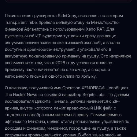
Пакистанская группировка SideCopy, связанная с кластером
Transparent Tribe, провела целевую атаку на Министерство
финансов Афганистана с использованием Xeno RAT. Для
русскоязычной ИТ-аудитории тут важны сразу две вещи:
злоумышленники взяли не экзотический эксплойт, а вполне
доступный open-source-инструмент, и упаковали его в
аккуратную локализованную приманку на пушту. Это неприятное
напоминание о том, что в 2026 году успешная атака по-
прежнему часто начинается не с zero-day, а с хорошо
написанного письма и одного клика по ярлыку.
О кампании, получившей имя Operation XENOFISCAL, сообщает
The Hacker News со ссылкой на разбор Seqrite Labs. По данным
исследователя Диксита Панчала, цепочка начинается с ZIP-
архива, внутри которого лежит вредоносный LNK-файл с
тщательно подобранным именем на пушту. Помимо самого
афганского Минфина, целью стали региональные управления по
доходам и финансам, чиновники, говорящие на пушту, а также
сотрудники провинциального уровня. Выбор языка здесь не