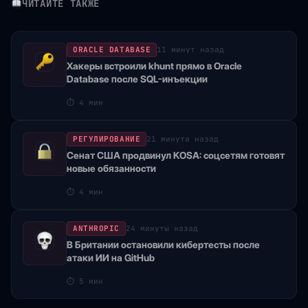
ЧИТАЙТЕ ТАКЖЕ
ORACLE DATABASE
11 минут назад
Хакеры встроили khunt прямо в Oracle
Database после SQL-инъекции
⏱
4 мин
РЕГУЛИРОВАНИЕ
21 минута назад
Сенат США продвинул KOSA: соцсетям готовят
новые обязанности
⏱
4 мин
ANTHROPIC
24 минуты назад
В Британии остановили кибертесты после
атаки ИИ на GitHub
⏱
5 мин