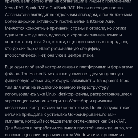
приписывали серию атак на организации в Индии с применением
Xeno RAT, Spark RAT и CurlBack RAT. Новая операция против
Афганистана выглядит не отдельным эпизодом, а продолжением
более широкой активности против целей в Южной Азии.
Меняются конкретные приманки, страны и отрасли, но логика
одна и та же: дешево, адресно, с хорошим знанием языка и
контекста жертвы. Это, кстати, еще один камень в огород тех,
кто до сих пор считает региональную специфику
второстепенной. Нет, она уже в центре атаки.
Еще один слой этой истории связан с платформами и форматами
файлов. The Hacker News также упоминает другую целевую
фишинговую операцию, которую связывают с Transparent Tribe:
там для атак на индийскую военную инфраструктуру
использовались уже Linux .desktop-файлы, распространявшиеся
через социальную инженерию в WhatsApp и приманки,
связанные с контрактами на бронетехнику. После запуска такая
цепочка приводила к установке Go-бейзированного ELF-
импланта, который исследователи отслеживают как DeskRAT.
Для бизнеса и разработчиков вывод простой: надежда на то, что
опасные сценарии ограничиваются Windows и макросами из